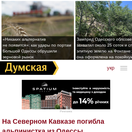
«Никаких альтернатив
Зампред Одесского облсове
не появится»: как удары по портам
захватил около 25 соток и с
Большой Одессы обрушили
элитную землю на Фонтане:
зерновой рынок
она оформлена на покойну
укр
Реклама
На Северном Кавказе погибла
альпинистка из Одессы