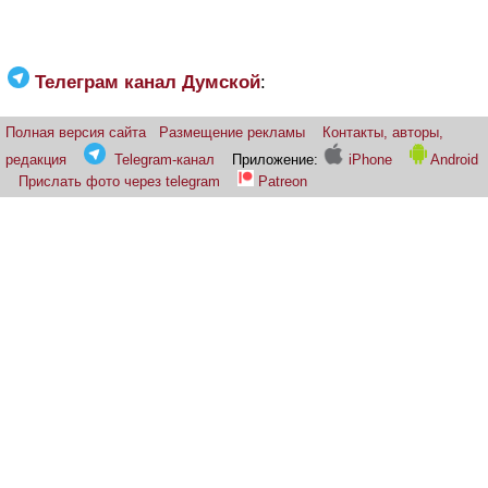
Телеграм канал Думской
:
Полная версия сайта
Размещение рекламы
Контакты, авторы,
редакция
Telegram-канал
Приложение:
iPhone
Android
Прислать фото через telegram
Patreon