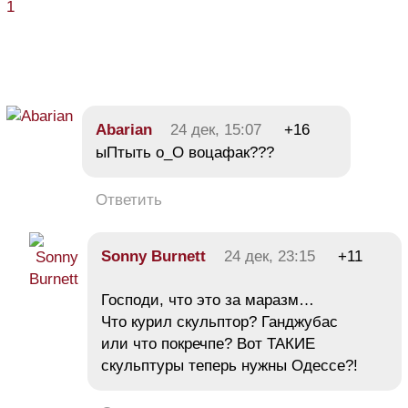
1
Abarian
24 дек, 15:07
+16
ыПтыть о_О воцафак???
Ответить
Sonny Burnett
24 дек, 23:15
+11
Господи, что это за маразм…
Что курил скульптор? Ганджубас
или что покречпе? Вот ТАКИЕ
скульптуры теперь нужны Одессе?!