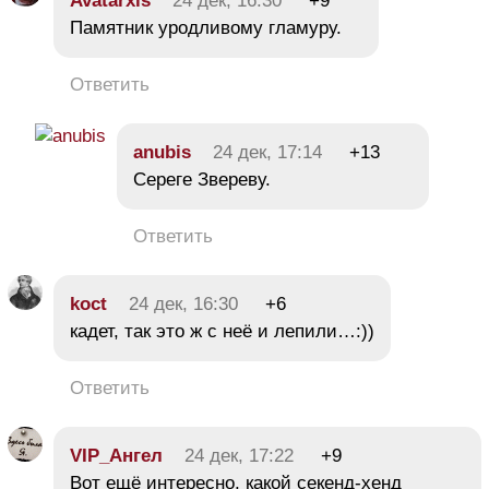
Avatarxis
24 дек, 16:30
+9
Памятник уродливому гламуру.
Ответить
anubis
24 дек, 17:14
+13
Сереге Звереву.
Ответить
koct
24 дек, 16:30
+6
кадет, так это ж с неё и лепили…:))
Ответить
VIP_Ангел
24 дек, 17:22
+9
Вот ещё интересно, какой секенд-хенд