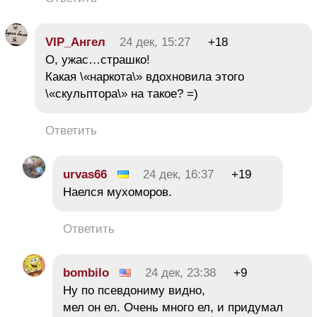
VIP_Ангел
24 дек, 15:27
+18
О, ужас…страшко!
Какая \«наркота\» вдохновила этого
\«скульптора\» на такое? =)
Ответить
urvas66
24 дек, 16:37
+19
Наелся мухоморов.
Ответить
bombilo
24 дек, 23:38
+9
Ну по псевдониму видно,
мел он ел. Очень много ел, и придумал