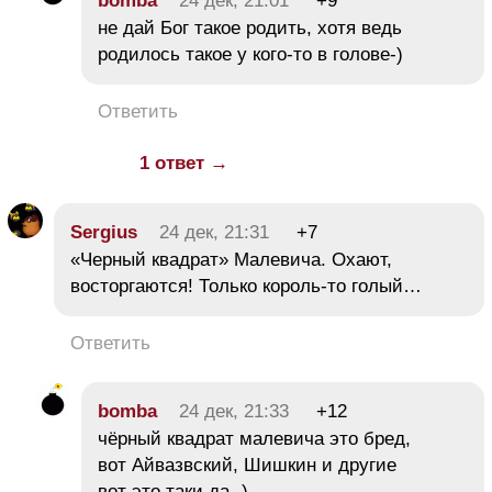
bomba
24 дек, 21:01
+9
не дай Бог такое родить, хотя ведь
родилось такое у кого-то в голове-)
Ответить
1 ответ →
Sergius
24 дек, 21:31
+7
«Черный квадрат» Малевича. Охают,
восторгаются! Только король-то голый…
Ответить
bomba
24 дек, 21:33
+12
чёрный квадрат малевича это бред,
вот Айвазвский, Шишкин и другие
вот это таки да -)