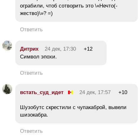
ограбили, чтоб сотворить это \«Нечто(-
жество)\»? =)
Ответить
Дитрих
24 дек, 17:30
+12
Символ эпохи.
Ответить
встать_суд_идет
24 дек, 17:57
+10
Шузобутс скрестили с чупакаброй, вывели
шизокабра.
Ответить