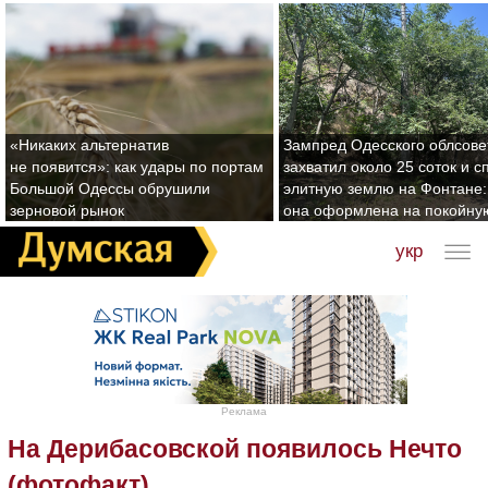
«Никаких альтернатив
Зампред Одесского облсове
не появится»: как удары по портам
захватил около 25 соток и с
Большой Одессы обрушили
элитную землю на Фонтане:
зерновой рынок
она оформлена на покойну
укр
Реклама
На Дерибасовской появилось Нечто
(фотофакт)