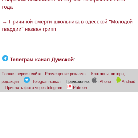
года
→ Причиной смерти школьника в одесской "Молодой
гвардии" назван грипп
Телеграм канал Думской
:
Полная версия сайта
Размещение рекламы
Контакты, авторы,
редакция
Telegram-канал
Приложение:
iPhone
Android
Прислать фото через telegram
Patreon