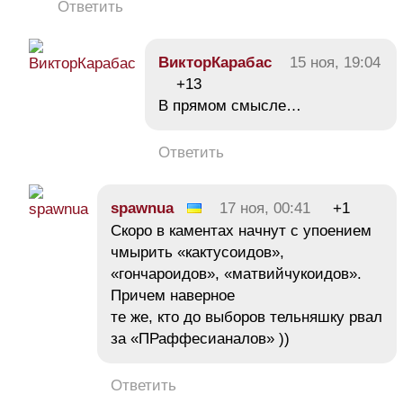
Ответить
ВикторКарабас
15 ноя, 19:04
+13
В прямом смысле…
Ответить
spawnua
17 ноя, 00:41
+1
Скоро в каментах начнут с упоением
чмырить «кактусоидов»,
«гончароидов», «матвийчукоидов».
Причем наверное
те же, кто до выборов тельняшку рвал
за «ПРаффесианалов» ))
Ответить