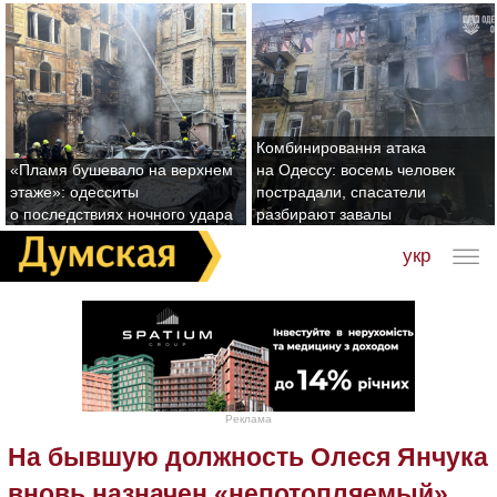
Комбинировання атака
«Пламя бушевало на верхнем
на Одессу: восемь человек
этаже»: одесситы
пострадали, спасатели
о последствиях ночного удара
разбирают завалы
укр
Реклама
На бывшую должность Олеся Янчука
вновь назначен «непотопляемый»