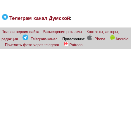
Телеграм канал Думской
:
Полная версия сайта
Размещение рекламы
Контакты, авторы,
редакция
Telegram-канал
Приложение:
iPhone
Android
Прислать фото через telegram
Patreon