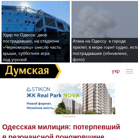
Удар по Одессе: двое
пострадавших, на стадионе
Атака на Одессу: в городе
«Черноморец» снесло часть
прилет, в море горит судно, ест
крыши, субботняя игра
пострадавшие (обновлено,
под угрозой
фото)
укр
Реклама
Одесская милиция: потерпевший
в резонансной поножовщине