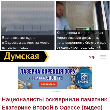
Конец эпохи «черного нала»:
Враг атаковал судно
мэрия открыла документы
в Одесском заливе: на месте
по электронному билету и ждет
вспыхнул пожар
от одесситов предложений
укр
Реклама
Националисты осквернили памятник
Екатерине Второй в Одессе (видео)