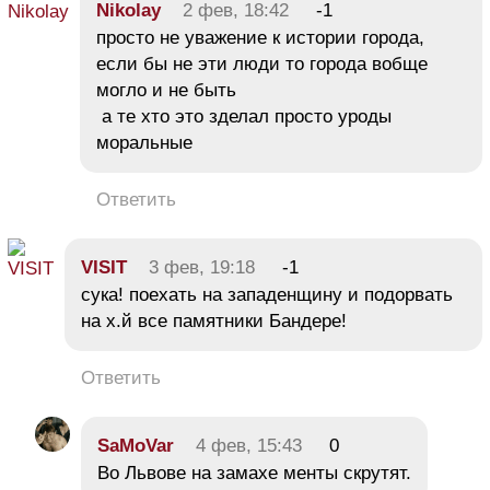
Nikolay
2 фев, 18:42
-1
просто не уважение к истории города,
если бы не эти люди то города вобще
могло и не быть
а те хто это зделал просто уроды
моральные
Ответить
VISIT
3 фев, 19:18
-1
сука! поехать на западенщину и подорвать
на х.й все памятники Бандере!
Ответить
SaMoVar
4 фев, 15:43
0
Во Львове на замахе менты скрутят.