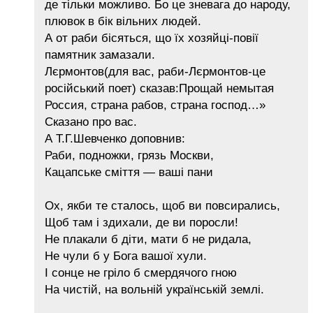
де тільки можливо. Бо це зневага до народу,
плювок в бік вільних людей.
А от раби бісяться, що їх хозяйці-повії
памятник замазали.
Лєрмонтов(для вас, раби-Лєрмонтов-це
російський поет) сказав:Прощай немытая
Россия, страна рабов, страна господ…»
Сказано про вас.
А Т.Г.Шевченко доповнив:
Раби, подножки, грязь Москви,
Кацапське сміття — ваші пани
Ох, якби те сталось, щоб ви повсирались,
Щоб там і здихали, де ви поросли!
Не плакали б діти, мати б не ридала,
Не чули б у Бога вашої хули.
І сонце не гріло б смердячого гною
На чистій, на вольній українській землі.