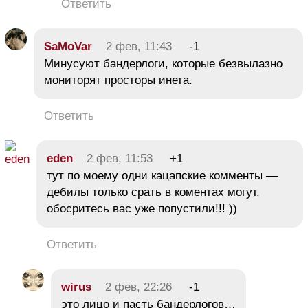
Ответить
SaMoVar
2 фев, 11:43
-1
Минусуют бандерлоги, которые безвылазно
мониторят просторы инета.
Ответить
eden
2 фев, 11:53
+1
тут по моему одни кацапские комменты —
дебилы только срать в коментах могут.
обосритесь вас уже попустили!!! ))
Ответить
wirus
2 фев, 22:26
-1
это лицо и пасть бандерлогов…