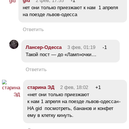
gid
2 фев, 17:55
-1
нет они только приезжают к нам 1 апреля
на поезде львов-одесса
Ответить
Лансер-Одесса
3 фев, 01:19
-1
Такой пост — до «Ламп»очки…
Ответить
старина ЭД
2 фев, 18:02
+1
«нет они только приезжают
к нам 1 апреля на поезде львов-одесса«-
НА gid посмотреть, бананов и конфет
ему в клетку кинуть.