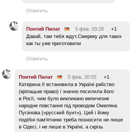
Ответить
Понтий Пилат
5 фев, 03:28
+1
Давай, там тебя ждут.Смереку для таких
как ты уже приготовили
Ответить
Понтий Пилат
5 фев, 20:55
+1
Катерина ІІ встановила в Україні рабство
(кріпацьке право) і значно посилила його
в Росії, чим було викликано величезне
народне повстання під проводом Омеляна
Пугачова («русский бунт»). Цей і йому
подібні пам'ятники треба позносити не лише
в Одесі, і не лише в Україні, а скрізь