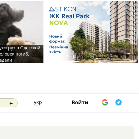
ухогруз в Одесской
еловек погиб,
адали
укр
Войти