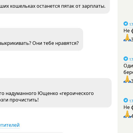
ших кошельках останется пятак от зарплаты.
17
Не 
 выкрикивать? Они тебе нравятся?
17
Оди
бер
ого надуманного Ющенко «героического
озги прочистить!
17
Не 
етителей