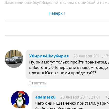
Заметили ошибку? Выделяйте слова с ошибкой и нажи
Наверх ↑
Убирия-Шмубирия
28 января 2011, 17
Ну, они могут только пройти транзитом, 
в Восточную.Теперь они в нашем городе 
плохиш Юсов с ними пройдется???
Ответить
adamesku
28 января 2011, 21:01
+
чего они к Шевченко пристали, у Гри
бы более поУкраинестее