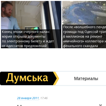
После «волшебного пенде
Конец эпохи «черного нала»:
громада под Одессой тра
мэрия открыла документы
6 миллионов на ремонт
по электронному билету и ждет
«ничейного» коллектора и
от одесситов предложений
фекального скандала
Материалы
28 января 2011
, 17:46