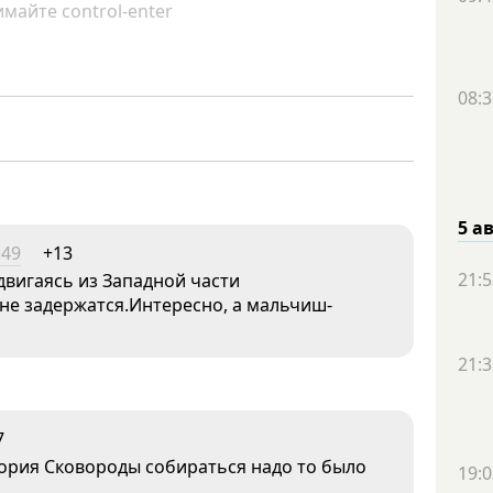
майте control-enter
08:3
5 а
:49
+13
21:5
двигаясь из Западной части
не задержатся.Интересно, а мальчиш-
21:3
7
гория Сковороды собираться надо то было
19:0