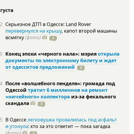
вгуста
2
Серьезное ДТП в Одессе: Land Rover
перевернулся на крышу
, капот второй машины
всмятку
(фото)
4
5
Конец эпохи «черного нала»: мэрия
открыла
документы по электронному билету и ждет
от одесситов предложений
5
4
После «волшебного пенделя»: громада под
Одессой
тратит 6 миллионов на ремонт
«ничейного» коллектора
из-за фекального
скандала
3
5
В Одессе
легковушка провалилась под асфальт
и утонула
: кто за это ответит — пока загадка
(фото)
16