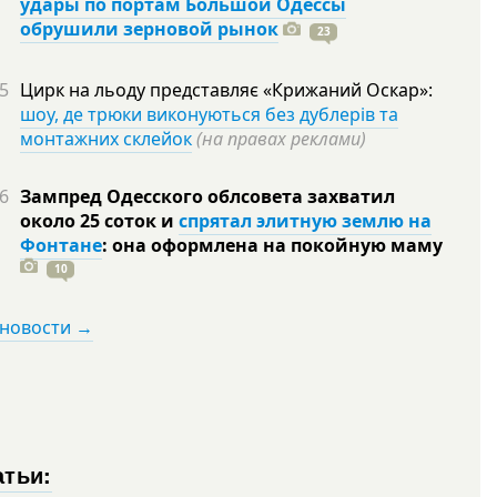
удары по портам Большой Одессы
обрушили зерновой рынок
23
5
Цирк на льоду представляє «Крижаний Оскар»:
шоу, де трюки виконуються без дублерів та
монтажних склейок
(на правах реклами)
6
Зампред Одесского облсовета захватил
около 25 соток и
спрятал элитную землю на
Фонтане
: она оформлена на покойную
маму
10
 новости →
атьи: