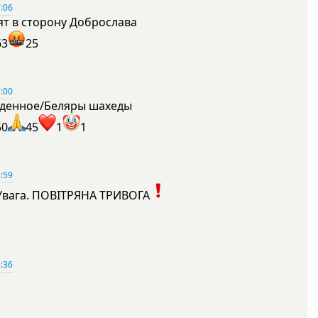
:06
ят в сторону Доброслава
63
25
:00
денное/Беляры шахеды
50
45
1
1
:59
Увага. ПОВІТРЯНА ТРИВОГА
1
:36