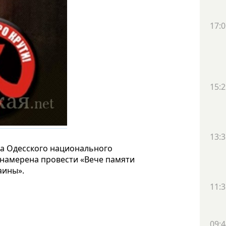
17:0
15:2
13:3
са Одесского национального
намерена провести «Вече памяти
аины».
11:3
09:4