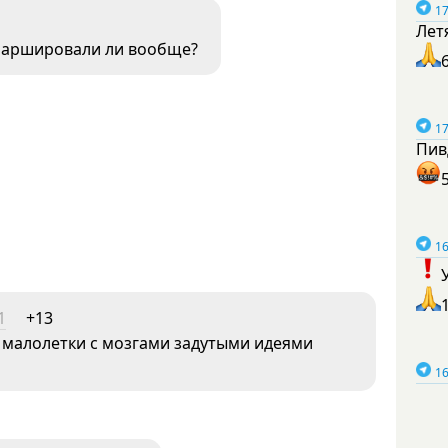
17
Лет
И маршировали ли вообще?
17
Пив
16
1
+13
ня малолетки с мозгами задутыми идеями
16