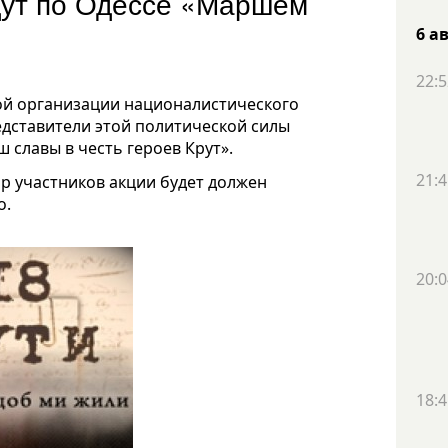
дут по Одессе «Маршем
6 а
22:5
ой организации националистического
едставители этой политической силы
 славы в честь героев Крут».
21:4
р участников акции будет должен
о.
20:0
18:4