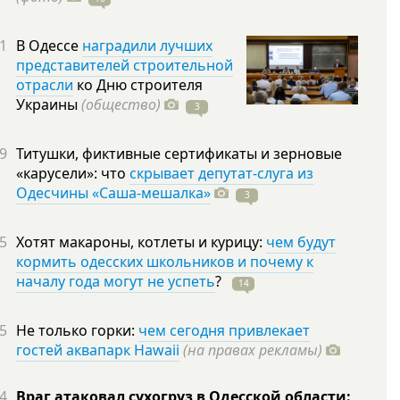
1
В Одессе
наградили лучших
представителей строительной
отрасли
ко Дню строителя
Украины
(общество)
3
9
Титушки, фиктивные сертификаты и зерновые
«карусели»: что
скрывает депутат-слуга из
Одесчины «Саша-мешалка»
3
5
Хотят макароны, котлеты и курицу:
чем будут
кормить одесских школьников и почему к
началу года могут не успеть
?
14
5
Не только горки:
чем сегодня привлекает
гостей аквапарк Hawaii
(на правах рекламы)
4
Враг атаковал сухогруз в Одесской области: