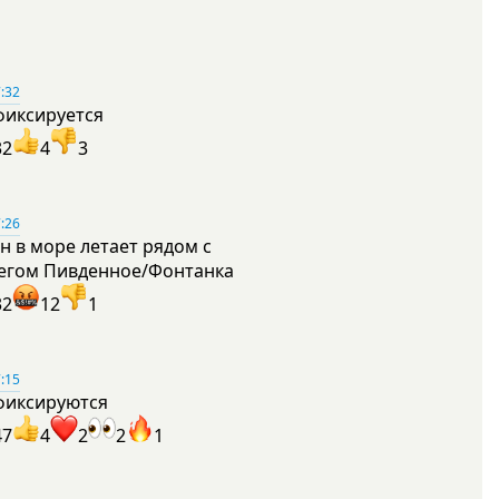
:32
фиксируется
32
4
3
:26
н в море летает рядом с
егом Пивденное/Фонтанка
32
12
1
:15
фиксируются
47
4
2
2
1