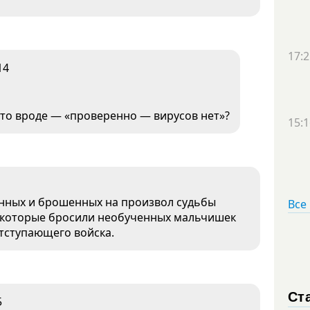
17:2
14
Это вроде — «проверенно — вирусов нет»?
15:1
енных и брошенных на произвол судьбы
Все
», которые бросили необученных мальчишек
отступающего войска.
Ст
5