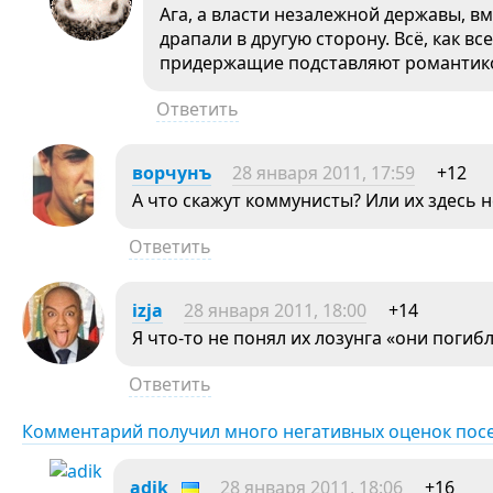
Ага, а власти незалежной державы, в
драпали в другую сторону. Всё, как вс
придержащие подставляют романтико
Ответить
ворчунъ
28 января 2011, 17:59
+12
А что скажут коммунисты? Или их здесь 
Ответить
izja
28 января 2011, 18:00
+14
Я что-то не понял их лозунга «они поги
Ответить
Комментарий получил много негативных оценок пос
adik
28 января 2011, 18:06
+16