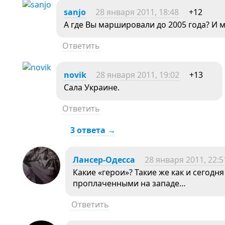
sanjo
28 января 2011, 18:48
+12
А где Вы маршировали до 2005 года? 
Ответить
novik
28 января 2011, 19:02
+13
Сала Украине.
Ответить
3 ответа →
Лансер-Одесса
28 января 2011, 22:5
Какие «герои»? Такие же как и сегод
проплаченными на западе…
Ответить