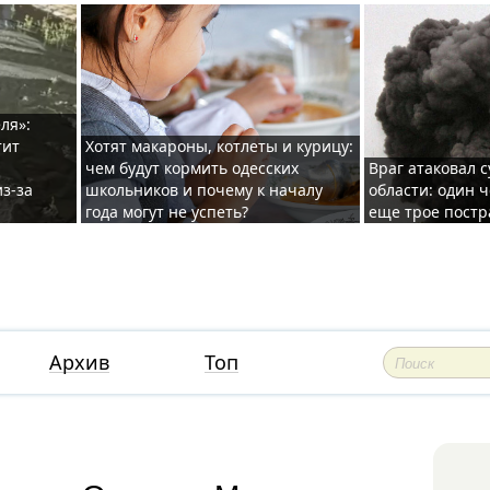
ля»:
тит
Хотят макароны, котлеты и курицу:
чем будут кормить одесских
Враг атаковал с
з-за
школьников и почему к началу
области: один ч
года могут не успеть?
еще трое постр
Архив
Топ