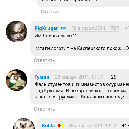
Ответить
RigKruger
28 января 2011, 17:52
+
Им Львова мало??
Кстати логотип на Касперского похож… 
Ответить
Туман
28 января 2011, 17:57
+25
Жаль студентов и гимназистов одурман
под Крутами. И позор тем «нац. героям
в пекло и трусливо сбежавших впереди 
Ответить
Bolda
28 января 2011, 19:22
+1