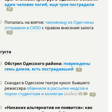
один человек погиб, еще трое пострадали
31
7
Попалась на взятке:
чиновницу из Одесчины
отправили в СИЗО
с правом внесения залога
12
вгуста
3
Обстрел Одесского района:
повреждены
семь домов, есть пострадавший
1
2
Скандал в Одесском театре кукол: бывшего
режиссера
обвинили в рассылке нюдсов и
порно студенткам и коллегам
(видео)
10
3
«Никаких альтернатив не появится»: как