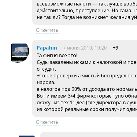
всевозможные налоги — так лучше вообщ
действительно, преступление. Но сама н
не так ли? Тогда не возникнет желания уй
Ответить
Papahin
7 июня 2010, 19:20
+9
Та фигня все это!
Суды завалены исками к налоговой и по
отсудят.
Это не проверки а чистый беспредел по 
народа.
а налогов под 90% от дохода это нормал
Вот и имеем 3/4 фирм которые тупо обна
скажу…из тех 11 дел (где директора в лу
из которой реальные сроки получит оди
Ответить