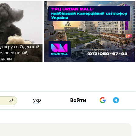
ухогруз в Одесской
еловек погиб,
адали
укр
Войти