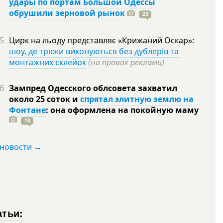
удары по портам Большой Одессы
обрушили зерновой рынок
23
5
Цирк на льоду представляє «Крижаний Оскар»:
шоу, де трюки виконуються без дублерів та
монтажних склейок
(на правах реклами)
6
Зампред Одесского облсовета захватил
около 25 соток и
спрятал элитную землю на
Фонтане
: она оформлена на покойную
маму
10
 новости →
атьи: