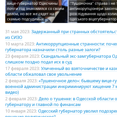
вице-губернатор Одесчины
"Тушоночна" справа і не 
почти год знакомился со своим
антикорупціонери закінч
делом, но все же сядет на
розслідування щодо кол
скамью подсудимых
одеського віцегубернатор
31 мая 2023:
Задержанный при странных обстоятельс
из СИЗО
10 марта 2023:
Антикоррупционные странности: поче
губернатора назначили столь разные залоги?
23 февраля 2023:
Скандальный экс-замгубернатора Од
слишком поздно подал иск в суд
17 февраля 2023:
Уличенный во взяточничестве и каз
области обжаловал свое увольнение
2 февраля 2023:
«Тушеночное дело»: бывшему вице-г
военной администрации инкриминируют хищение 7 мл
видео)
2 февраля 2023:
Дело о тушенке: в Одесской области
губернатору и главной по финансам
10 января 2023:
Одесский губернатор уволил подозре
решение политическое?