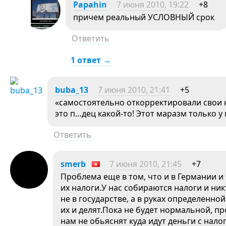
Papahin
7 июня 2010, 19:22
+8
причем реальный УСЛОВНЫЙ срок
Ответить
1 ответ →
buba_13
7 июня 2010, 21:41
+5
«самостоятельно откорректировали свои 
это п…дец какой-то! Этот маразм только у
Ответить
smerb
7 июня 2010, 21:45
+7
Проблема еще в том, что и в Германии и
их налоги.У нас собираются налоги и ни
не в государстве, а в руках определенн
их и делят.Пока не будет нормальной, п
нам не обьяснят куда идут деньги с налог