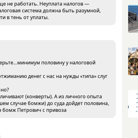
е не работать. Неуплата налогов —
алоговая система должна быть разумной,
ти в тень от уплаты.
верьте…минимум половину у налоговой
отжиманию денег с нас на нужды «типа» слуг
ьно?
личивают (конверты). А из личного опыта
чшем случае бомжи) до суда дойдет половина,
н бомж Петрович с привоза