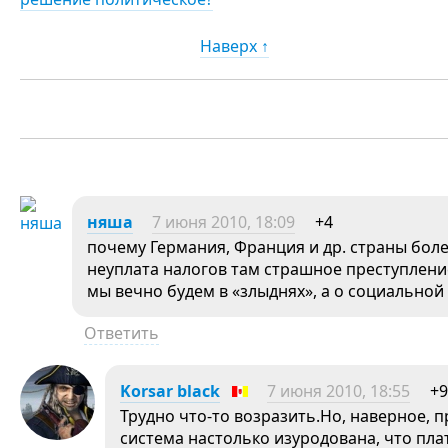
Наверх ↑
няша
7 июня 2010, 18:09
+4
почему Германия, Франция и др. страны боле
неуплата налогов там страшное преступление
мы вечно будем в «злыднях», а о социально
Ответить
Korsar black
7 июня 2010, 18:55
+9
Трудно что-то возразить.Но, наверное, 
система настолько изуродована, что пл