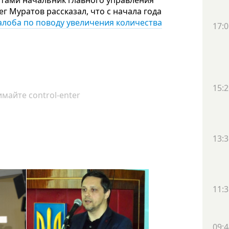
стами начальник главного управления
 Муратов рассказал, что с начала года
алоба по поводу увеличения количества
17:0
15:2
майте control-enter
13:3
11:3
09:4