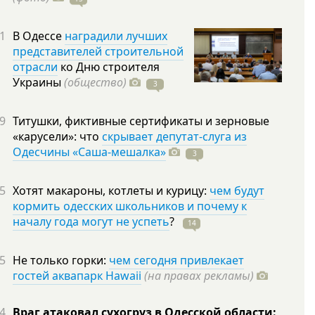
1
В Одессе
наградили лучших
представителей строительной
отрасли
ко Дню строителя
Украины
(общество)
3
9
Титушки, фиктивные сертификаты и зерновые
«карусели»: что
скрывает депутат-слуга из
Одесчины «Саша-мешалка»
3
5
Хотят макароны, котлеты и курицу:
чем будут
кормить одесских школьников и почему к
началу года могут не успеть
?
14
5
Не только горки:
чем сегодня привлекает
гостей аквапарк Hawaii
(на правах рекламы)
4
Враг атаковал сухогруз в Одесской области: