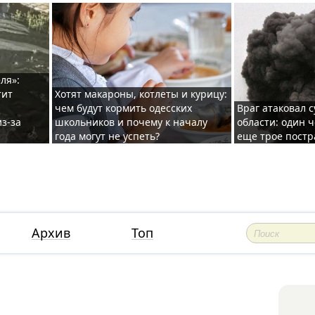
ля»:
тит
Хотят макароны, котлеты и курицу:
чем будут кормить одесских
Враг атаковал с
з-за
школьников и почему к началу
области: один ч
года могут не успеть?
еще трое постр
Архив
Топ