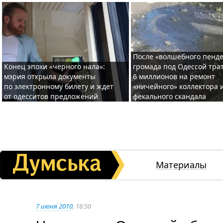
После «волшебного пенде
Конец эпохи «черного нала»:
громада под Одессой тра
мэрия открыла документы
6 миллионов на ремонт
по электронному билету и ждет
«ничейного» коллектора и
от одесситов предложений
фекального скандала
Материалы
7 июня 2010
, 16:50