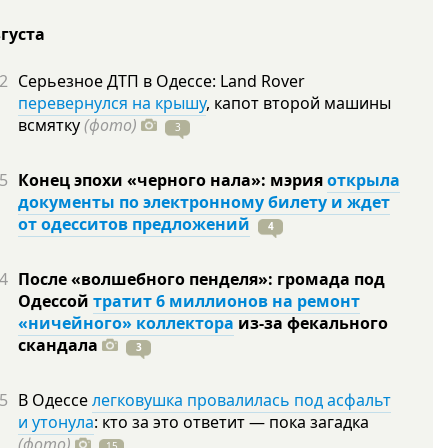
вгуста
2
Серьезное ДТП в Одессе: Land Rover
перевернулся на крышу
, капот второй машины
всмятку
(фото)
3
5
Конец эпохи «черного нала»: мэрия
открыла
документы по электронному билету и ждет
от одесситов предложений
4
4
После «волшебного пенделя»: громада под
Одессой
тратит 6 миллионов на ремонт
«ничейного» коллектора
из-за фекального
скандала
3
5
В Одессе
легковушка провалилась под асфальт
и утонула
: кто за это ответит — пока загадка
(фото)
15