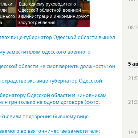
тільки:
Еще одному руководителю
или
Одесской областной военной
ишнього
администрации инкриминируют
а
злоупотребления
08:3
твах вице-губернатор Одесской области вышел
му заместителям одесского военного
5 а
есской области не смог вернуть должность: он
21:5
нокрадстве экс-вице-губернатор Одесской
убернатору Одесской области и чиновникам
н грн только на одном договоре (фото,
21:3
 объявили подозрения бывшему вице-
ваемого во взяточничестве заместителя:
19:0