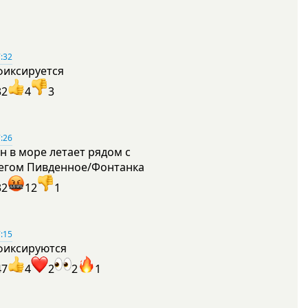
:32
фиксируется
32
4
3
:26
н в море летает рядом с
егом Пивденное/Фонтанка
32
12
1
:15
фиксируются
47
4
2
2
1