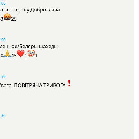
:06
ят в сторону Доброслава
63
25
:00
денное/Беляры шахеды
50
45
1
1
:59
Увага. ПОВІТРЯНА ТРИВОГА
1
:36