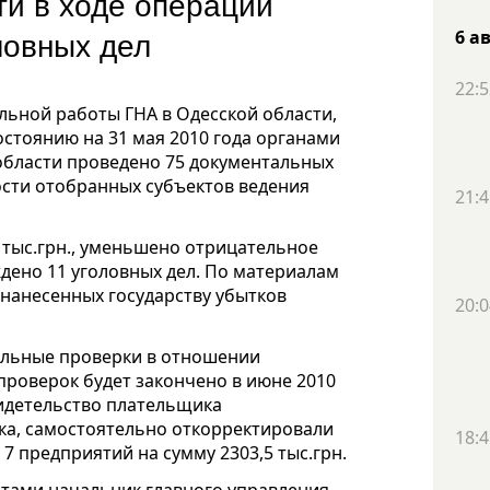
ти в ходе операции
ловных дел
6 а
22:5
льной работы ГНА в Одесской области,
остоянию на 31 мая 2010 года органами
области проведено 75 документальных
сти отобранных субъектов ведения
21:4
 тыс.грн., уменьшено отрицательное
ждено 11 уголовных дел. По материалам
нанесенных государству убытков
20:0
льные проверки в отношении
 проверок будет закончено в июне 2010
видетельство плательщика
ка, самостоятельно откорректировали
18:4
7 предприятий на сумму 2303,5 тыс.грн.