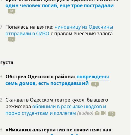
один человек погиб, еще трое пострадали
31
7
Попалась на взятке:
чиновницу из Одесчины
отправили в СИЗО
с правом внесения залога
12
вгуста
3
Обстрел Одесского района:
повреждены
семь домов, есть пострадавший
1
2
Скандал в Одесском театре кукол: бывшего
режиссера
обвинили в рассылке нюдсов и
порно студенткам и коллегам
(видео)
10
3
«Никаких альтернатив не появится»: как