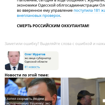
Напомним, сегодня в ходе общения с журнали
экономики Одесской облгосадминистрации Олег
во вверенное ему управление
поступила 181 ж
внеплановых проверок
.
СМЕРТЬ РОССИЙСКИМ ОККУПАНТАМ!
Заметили ошибку? Выделяйте слова с ошибкой и нажи
Олег Муратов
экс-вице-губернатор
Одесской области
81 новость
Новости по этой теме:
Хотел скормить людям
испорченную тушенку: экс-