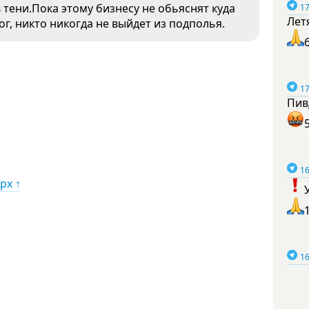
 тени.Пока этому бизнесу не обьяснят куда
17
Лет
ог, никто никогда не выйдет из подполья.
17
Пив
16
рх ↑
16