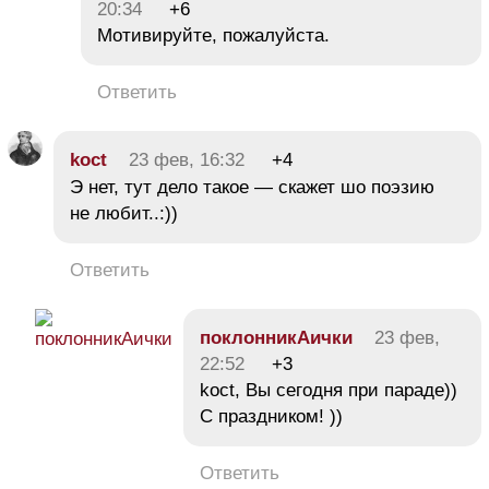
20:34
+6
Мотивируйте, пожалуйста.
Ответить
koct
23 фев, 16:32
+4
Э нет, тут дело такое — скажет шо поэзию
не любит..:))
Ответить
поклонникАички
23 фев,
22:52
+3
koct, Вы сегодня при параде))
С праздником! ))
Ответить