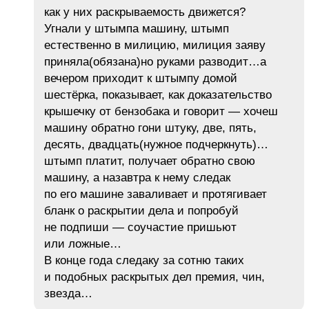
как у них раскрываемость движется?
Угнали у штымпа машину, штымп
естественно в милицию, милиция заяву
приняла(обязана)но руками разводит…а
вечером приходит к штымпу домой
шестёрка, показывает, как доказательство
крышечку от бензобака и говорит — хочеш
машину обратно гони штуку, две, пять,
десять, двадцать(нужное подчеркнуть)…
штымп платит, получает обратно свою
машину, а назавтра к нему следак
по его машине заваливает и протягивает
бланк о раскрытии дела и попробуй
не подпиши — соучастие пришьют
или ложные…
В конце года следаку за сотню таких
и подобных раскрытых дел премия, чин,
звезда…