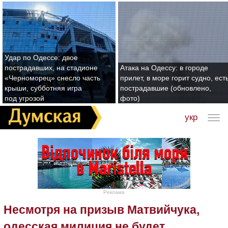
Удар по Одессе: двое
пострадавших, на стадионе
Атака на Одессу: в городе
«Черноморец» снесло часть
прилет, в море горит судно, ест
крыши, субботняя игра
пострадавшие (обновлено,
под угрозой
фото)
укр
Реклама
Несмотря на призыв Матвийчука,
одесская милиция не будет