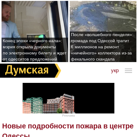
После «волшебного пенделя»:
Конец эпохи «черного нала»:
громада под Одессой тратит
мэрия открыла документы
6 миллионов на ремонт
по электронному билету и ждет
«ничейного» коллектора из-за
от одесситов предложений
фекального скандала
укр
Реклама
Новые подробности пожара в центре
Одессы