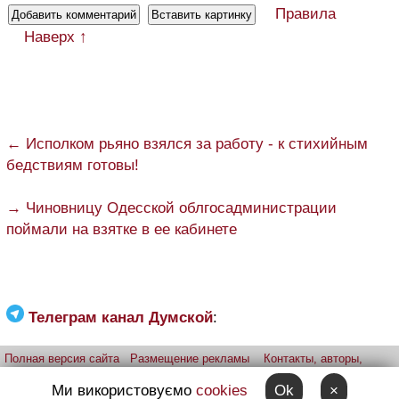
Правила
Наверх ↑
← Исполком рьяно взялся за работу - к стихийным
бедствиям готовы!
→ Чиновницу Одесской облгосадминистрации
поймали на взятке в ее кабинете
Телеграм канал Думской
:
Полная версия сайта
Размещение рекламы
Контакты, авторы,
редакция
Telegram-канал
Приложение:
iPhone
Android
Ми використовуємо
cookies
Ok
×
Прислать фото через telegram
Patreon