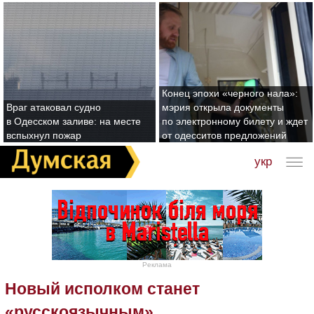
Конец эпохи «черного нала»:
Враг атаковал судно
мэрия открыла документы
в Одесском заливе: на месте
по электронному билету и ждет
вспыхнул пожар
от одесситов предложений
укр
Реклама
Новый исполком станет
«русскоязычным»