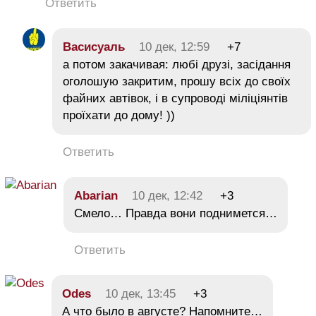
Ответить
Васисуаль
10 дек, 12:59
+7
а потом закачивая: любі друзі, засідання
оголошую закритим, прошу всіх до своїх
файних автівок, і в супроводі міліціянтів
проїхати до дому! ))
Ответить
Abarian
10 дек, 12:42
+3
Смело… Правда вони поднимется…
Ответить
Odes
10 дек, 13:45
+3
А что было в августе? Напомните…