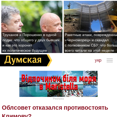
Труханов и Порошенко в одной
Ракетные атаки, поврежденн
лодке: что общего у двух бывших
«Черноморец» и скандал
и как это хоронит
с полковником СБУ: что боль
их политическое будущее
всего читали на этой неделе
укр
Реклама
Облсовет отказался противостоять
Климову?