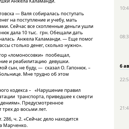
ушки Анжела Каламанди.
10:4
товска — Валя собиралась поступать
нег на поступление и учебу, мать
ами. Сейчас все скопленные деньги ушли
онюк дала 10 тыс. грн. Обещали дать
08:3
зналась Анжела Каламанди. — Еще помог
ассы столько денег, сколько нужно».
Источник
ктор «ломоносовки» пообещал,
ение и реабилитацию девушки.
6 а
й сын, не буду, — сказал О. Гапонюк. –
больнице. Мне трудно об этом
22:5
вного кодекса – «Нарушение правил
атации транспорта, приведшее к смерти
дениям». Предусмотренное
21:4
 трех до восьми лет.
 286, ч. 2. «Сейчас дело находится
а Марченко.