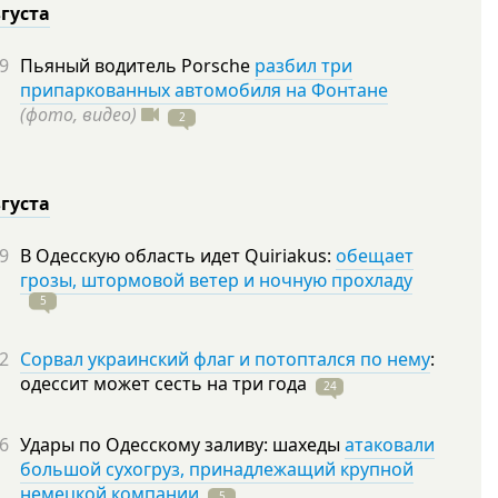
вгуста
9
Пьяный водитель Porsche
разбил три
припаркованных автомобиля на Фонтане
(фото, видео)
2
вгуста
9
В Одесскую область идет Quiriakus:
обещает
грозы, штормовой ветер и ночную прохладу
5
2
Сорвал украинский флаг и потоптался по нему
:
одессит может сесть на три
года
24
6
Удары по Одесскому заливу: шахеды
атаковали
большой сухогруз, принадлежащий крупной
немецкой компании
5