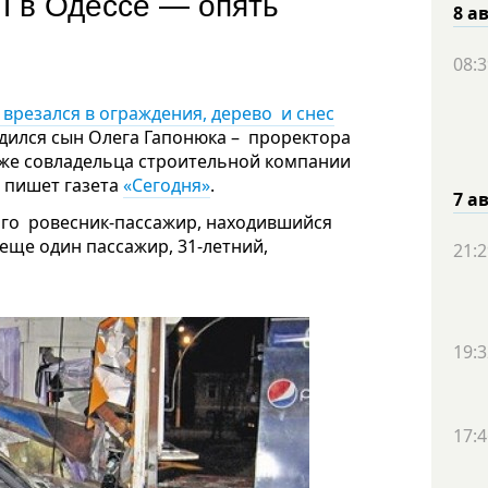
П в Одессе — опять
8 а
08:3
 врезался в ограждения, дерево и снес
дился сын Олега Гапонюка – проректора
кже совладельца строительной компании
 пишет газета
«Сегодня»
.
7 а
ик
Его ровесник-пассажир, находившийся
еще один пассажир, 31-летний,
21:2
19:3
17:4