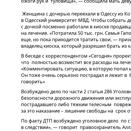
ожоги рук и туловища», — сообщила мать дев
Женщина с дочерью переехали в Одессу из Ко
в Одесский университет МВД. Чтобы собрать де
с дочкой посменно работали в киоске продавц
на лечение. «Потратила 50 тыс. грн. Семья Гап
еще, но пока приходится тратить свои, — при
владелец киоска, который разрешил брать из к
В беседе с корреспондентом «Сегодня» проре
что полностью возместит все расходы на леч
«Комментировать ситуацию, в которую попал мо
Он тоже очень серьезно пострадал и лежит в 
говорить»
Возбуждено дело по части 2 статьи 286 Уголо
безопасности дорожного движения или эксплу
пострадавшего либо тяжким телесным повреж
за это наказание – лишение свободы на срок от
По факту ДТП возбуждено уголовное дело по ст.
в следствии», — говорит правоохранитель Алл