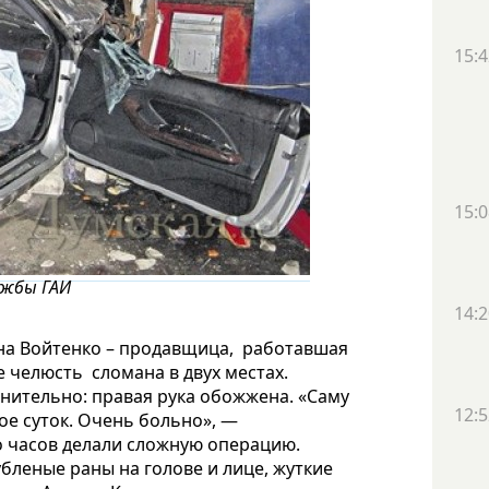
15:4
15:0
ужбы ГАИ
14:2
на Войтенко – продавщица, работавшая
е челюсть сломана в двух местах.
нительно: правая рука обожжена. «Саму
12:5
е суток. Очень больно», —
о часов делали сложную операцию.
леные раны на голове и лице, жуткие