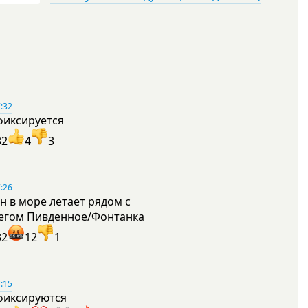
:32
фиксируется
32
4
3
:26
н в море летает рядом с
егом Пивденное/Фонтанка
32
12
1
:15
фиксируются