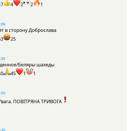
47
4
2
2
1
:06
ят в сторону Доброслава
63
25
:00
денное/Беляры шахеды
50
45
1
1
:59
Увага. ПОВІТРЯНА ТРИВОГА
1
:36