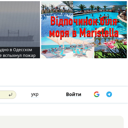
судно в Одесском
те вспыхнул пожар
укр
Войти