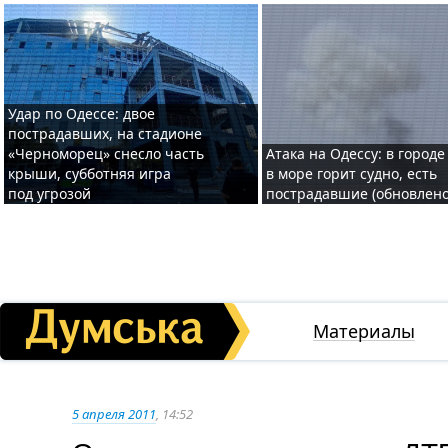
Удар по Одессе: двое
пострадавших, на стадионе
«Черноморец» снесло часть
Атака на Одессу: в городе
крыши, субботняя игра
в море горит судно, есть
под угрозой
пострадавшие (обновлено
Материалы
5 апреля 2011
, 14:52