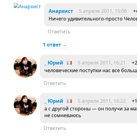
Анархист
5 апреля 2011, 15:06
+
Ничего удивительного-просто Челов
Ответить
1 ответ →
_ Юрий
5 апреля 2011, 16:21
+
человеческие поступки нас все боль
Ответить
_ Юрий
5 апреля 2011, 16:22
+
а с другой стороны — он получи за м
не сомневаюсь
Ответить