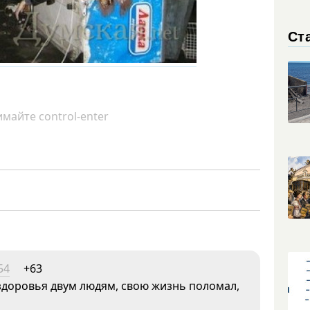
Ст
майте control-enter
54
+63
здоровья двум людям, свою жизнь поломал,