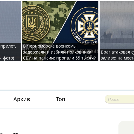
 прилет,
В Черноморске военкомы
задержали и избили полковника
Враг атаковал 
, фото)
СБУ на пенсии: пропали 55 тысяч?
заливе: на мес
Архив
Топ