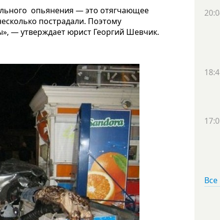
ольного опьянения — это отягчающее
20:0
несколько пострадали. Поэтому
ы», — утверждает юрист Георгий Шевчик.
Источник
18:4
17:0
Все