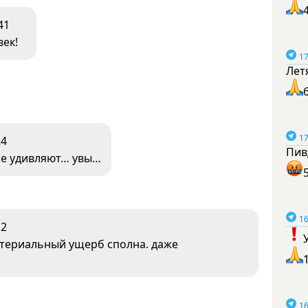
41
ек!
17
Лет
17
24
Пив
ше удивляют… увы…
16
12
атериальный ущерб сполна. даже
16