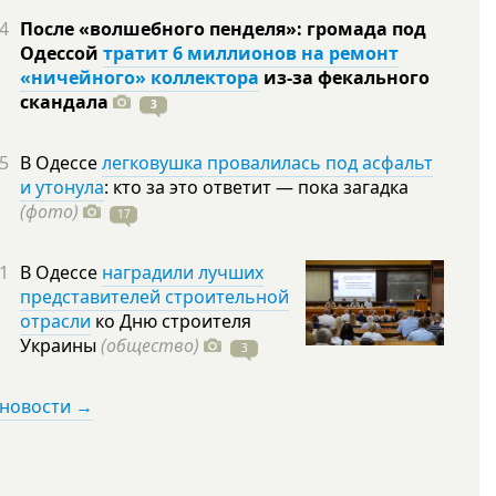
4
После «волшебного пенделя»: громада под
Одессой
тратит 6 миллионов на ремонт
«ничейного» коллектора
из-за фекального
скандала
3
5
В Одессе
легковушка провалилась под асфальт
и утонула
: кто за это ответит — пока загадка
(фото)
17
1
В Одессе
наградили лучших
представителей строительной
отрасли
ко Дню строителя
Украины
(общество)
3
 новости →