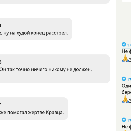
4
, ну на худой конец расстрел.
17
Не 
8
Он так точно ничего никому не должен,
17
Оди
бер
7
 же помогал жертве Кравца.
17
Не 