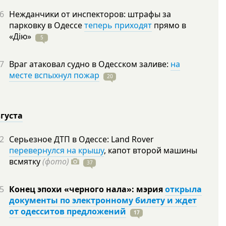
6
Нежданчики от инспекторов: штрафы за
парковку в Одессе
теперь приходят
прямо в
«Дію»
5
7
Враг атаковал судно в Одесском заливе:
на
месте вспыхнул пожар
20
вгуста
2
Серьезное ДТП в Одессе: Land Rover
перевернулся на крышу
, капот второй машины
всмятку
(фото)
37
5
Конец эпохи «черного нала»: мэрия
открыла
документы по электронному билету и ждет
от одесситов предложений
17