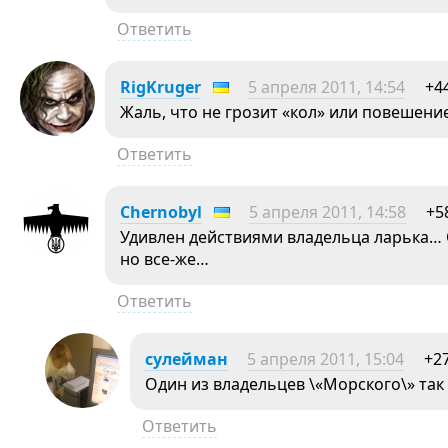
Ответить
RigKruger
5 апреля 2011, 14:54
+4
Жаль, что не грозит «кол» или повешение
Ответить
Chernobyl
5 апреля 2011, 14:58
+5
Удивлен действиями владельца ларька… 
но все-же…
Ответить
сулейман
5 апреля 2011, 15:04
+2
Один из владельцев \«Морского\» так
Ответить