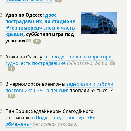
2
Удар по Одессе:
двое
пострадавших, на стадионе
«Черноморец» снесло часть
крыши
, субботняя игра под
угрозой
11
8
Атака на Одессу:
в городе прилет, в море горит
судно, есть пострадавшие
(обновлено, фото)
2
0
В Черноморске военкомы
задержали и избили
полковника СБУ на пенсии
: пропали 55
тысяч?
34
2
Пан Борщ: хедлайнером благодійного
фестивалю
в Подільську стане гурт «Без
обмежень»
(на правах реклами)