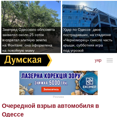
Зампред Одесского облсовета
Удар по Одессе: двое
захватил около 25 соток
пострадавших, на стадионе
и спрятал элитную землю
«Черноморец» снесло часть
на Фонтане: она оформлена
крыши, субботняя игра
на покойную маму
под угрозой
укр
Реклама
Очередной взрыв автомобиля в
Одессе