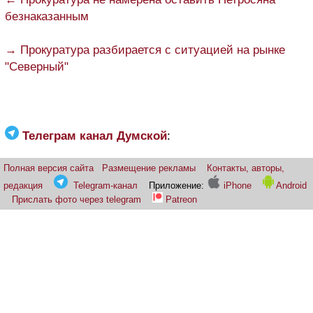
безнаказанным
→ Прокуратура разбирается с ситуацией на рынке
"Северный"
Телеграм канал Думской
:
Полная версия сайта
Размещение рекламы
Контакты, авторы,
редакция
Telegram-канал
Приложение:
iPhone
Android
Прислать фото через telegram
Patreon