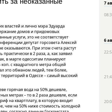
ить за неоказанные
7 а
08:3
х властей и лично мэра Эдуарда
содержание домов и придомовых
нные услуги, это не соответствует
6 а
онференции депутат горсовета Алексей
 не оказываются. При этом счета растут
22:5
практически в 2 раза, а, как заявил
ак, в марте одесситам планируют
5 коп. с квадратного метра общей
ал это обманом людей, тем более,
 территорий в Одессе – самый высокий
21:4
еве горячая вода на 50% дешевле,
ных метрах – то в 2 раза дешевле, если
ариф на квартплату, в которую входит
20:0
лее, чем на 50% ниже стоимость холодной
влян, согласно данным Госкомстата,