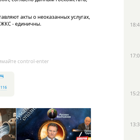
тавляют акты о неоказанных услугах,
 ЖКС - единичны.
18:4
17:0
майте control-enter
иц
,
116
15:2
13:3