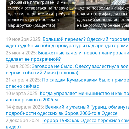
«Добавьте пять гривен, и мы
сможем оставаться на плаву»:
Суд не позволил «Инфокс
одесские перевозчики требуют
поднять тарифы для насе
повысить цену проезда в
одесский монополист жал
маршрутках (общество)
на многомиллионные убы
19 ноября 2025:
Большой передел? Одесский горсовет
ждет судебных побед прокуратуры над арендаторами
25 июня 2025:
Бюджетные качели: новое планировани
сделает ее прозрачной?
2 мая 2025:
Заговора не было, Одессу захлестнула во
версия событий 2 мая (колонка)
21 апреля 2025:
По следам Кучмы: каким было прямое
опасно сейчас
10 марта 2025:
Когда управляет меньшинство и как по
договорняков в 2006-м
14 февраля 2025:
Великий и ужасный Гурвиц, обманут
подробности одесских выборов 2006-го в Одессе
2 декабря 2024:
Террор 1998: как Одесса пережила са
видео)