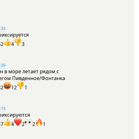
:32
фиксируется
32
4
3
:26
н в море летает рядом с
егом Пивденное/Фонтанка
32
12
1
:15
фиксируются
47
4
2
2
1