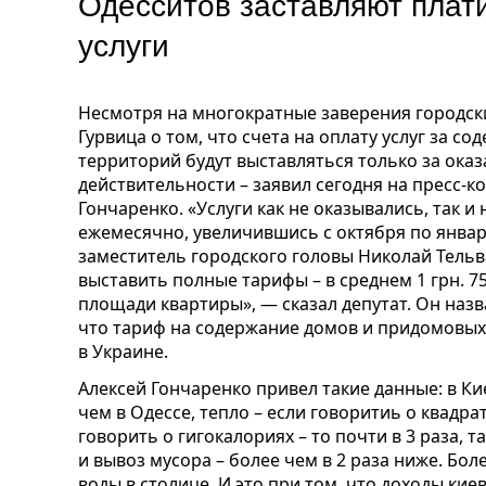
Одесситов заставляют плат
услуги
Несмотря на многократные заверения городски
Гурвица о том, что счета на оплату услуг за 
территорий будут выставляться только за оказа
действительности – заявил сегодня на пресс-к
Гончаренко. «Услуги как не оказывались, так и
ежемесячно, увеличившись с октября по январь 
заместитель городского головы Николай Тельв
выставить полные тарифы – в среднем 1 грн. 7
площади квартиры», — сказал депутат. Он назв
что тариф на содержание домов и придомовых
в Украине.
Алексей Гончаренко привел такие данные: в Ки
чем в Одессе, тепло – если говоритиь о квадрат
говорить о гигокалориях – то почти в 3 раза, т
и вывоз мусора – более чем в 2 раза ниже. Бо
воды в столице. И это при том, что доходы кие