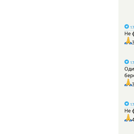
17
Не 
17
Оди
бер
17
Не 