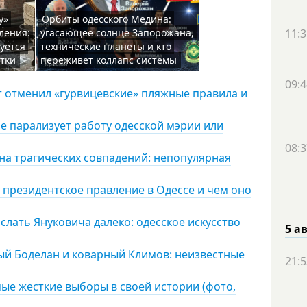
у»
Орбиты одесского Медина:
ления:
угасающее солнце Запорожана,
11:3
уется
технические планеты и кто
тки
переживет коллапс системы
09:4
 отменил «гурвицевские» пляжные правила и
е парализует работу одесской мэрии или
08:3
лна трагических совпадений: непопулярная
 президентское правление в Одессе и чем оно
слать Януковича далеко: одесское искусство
5 а
ый Боделан и коварный Климов: неизвестные
21:5
мые жесткие выборы в своей истории (фото,