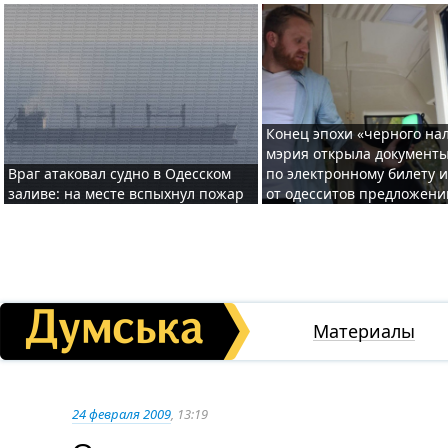
Конец эпохи «черного нал
мэрия открыла документ
Враг атаковал судно в Одесском
по электронному билету 
заливе: на месте вспыхнул пожар
от одесситов предложени
Материалы
24 февраля 2009
, 13:19