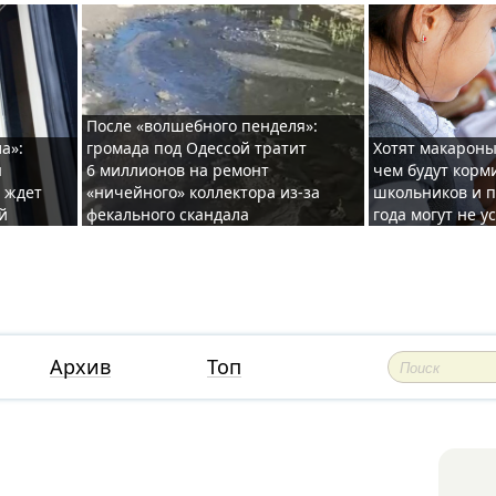
После «волшебного пенделя»:
а»:
громада под Одессой тратит
Хотят макароны
ы
6 миллионов на ремонт
чем будут корм
и ждет
«ничейного» коллектора из-за
школьников и п
й
фекального скандала
года могут не у
Архив
Топ