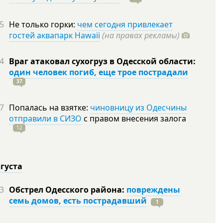
5
Не только горки:
чем сегодня привлекает
гостей аквапарк Hawaii
(на правах рекламы)
4
Враг атаковал сухогруз в Одесской области:
один человек погиб, еще трое пострадали
37
7
Попалась на взятке:
чиновницу из Одесчины
отправили в СИЗО
с правом внесения залога
12
вгуста
3
Обстрел Одесского района:
повреждены
семь домов, есть пострадавший
1