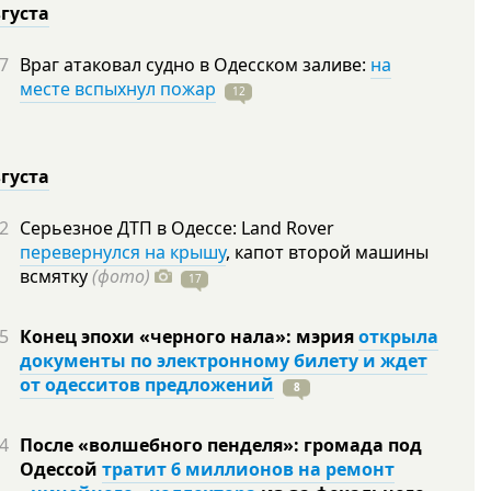
вгуста
7
Враг атаковал судно в Одесском заливе:
на
месте вспыхнул пожар
12
вгуста
2
Серьезное ДТП в Одессе: Land Rover
перевернулся на крышу
, капот второй машины
всмятку
(фото)
17
5
Конец эпохи «черного нала»: мэрия
открыла
документы по электронному билету и ждет
от одесситов предложений
8
4
После «волшебного пенделя»: громада под
Одессой
тратит 6 миллионов на ремонт