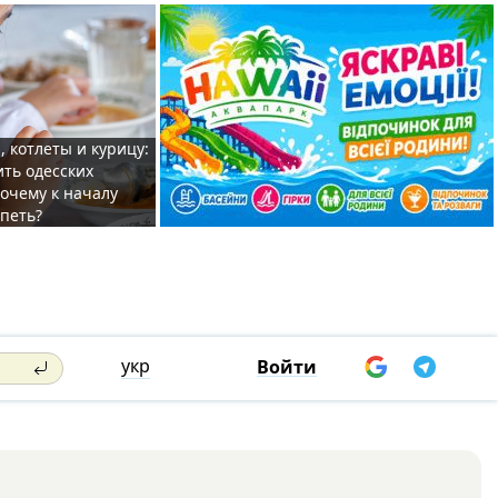
, котлеты и курицу:
ить одесских
очему к началу
спеть?
укр
Войти