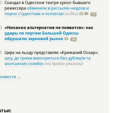
2
Скандал в Одесском театре кукол: бывшего
режиссера
обвинили в рассылке нюдсов и
порно студенткам и коллегам
(видео)
10
3
«Никаких альтернатив не появится»: как
удары по портам Большой Одессы
обрушили зерновой рынок
24
5
Цирк на льоду представляє «Крижаний Оскар»:
шоу, де трюки виконуються без дублерів та
монтажних склейок
(на правах реклами)
 новости →
атьи: