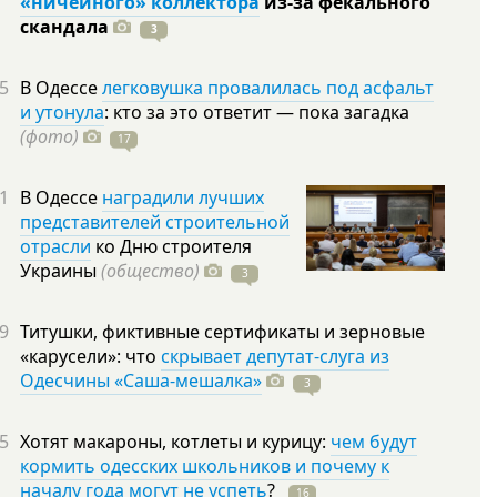
«ничейного» коллектора
из-за фекального
скандала
3
5
В Одессе
легковушка провалилась под асфальт
и утонула
: кто за это ответит — пока загадка
(фото)
17
1
В Одессе
наградили лучших
представителей строительной
отрасли
ко Дню строителя
Украины
(общество)
3
9
Титушки, фиктивные сертификаты и зерновые
«карусели»: что
скрывает депутат-слуга из
Одесчины «Саша-мешалка»
3
5
Хотят макароны, котлеты и курицу:
чем будут
кормить одесских школьников и почему к
началу года могут не успеть
?
16