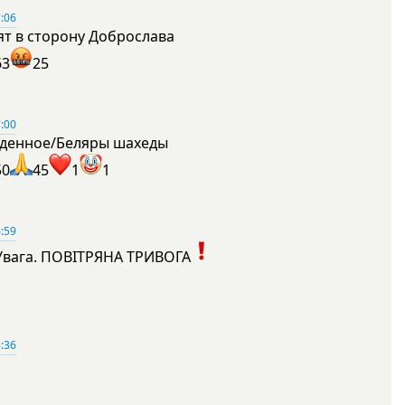
:06
ят в сторону Доброслава
63
25
:00
денное/Беляры шахеды
50
45
1
1
:59
Увага. ПОВІТРЯНА ТРИВОГА
1
:36