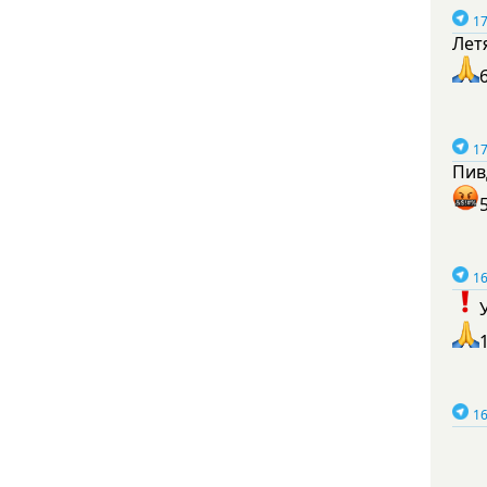
17
Лет
17
Пив
16
16