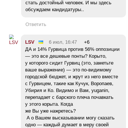
стать достойный человек. И мы здесь
обсуждаем кандидатуры..
Ответить
LSV
6 июл, 16:47
+6
ДА и 14% Гурвица против 56% оппозиции
— это все дешевые понты? Корыто,
у которого сидит Гурвиц (это, заметьте
ваше выражение) — это по-видимому
городской бюджет, и жрут из него вместе
с Гурвицем, такие как Кучук, Воропаев,
Убирия и Ко. Видимо и Вам, yuganin,
перепадает с барского плеча почавкать
у этого корыта. Когда
же Вы уже нажретесь?
А о Вашем высказывании могу сказать
одно — каждый думает в меру своей