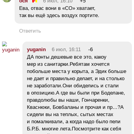
ося
6 июл, 16:10
+5
Ева, отвас вони в «СО» хватает,
так вы ещё здесь воздух портите.
Ответить
yuganin
6 июл, 16:11
-6
ДА понты дешевые все это, какоу
мер из санитарки.Ребятам хочется
побольше места у корыта, а Эдик больше
не дает и правильно делает, и на столько
не заработали.Они обиделись и стали
в опозицию.А где вы были при Боделане,
правдолюбы вы наши, Гончаренки,
Кваснюки, Бовбаланы и прочая и пр…?А
сидели вы на теплых, сытых местах
и помалкивали, а когда надо было пели
Б.Р.Б. многие лета.Посмотрите как себя