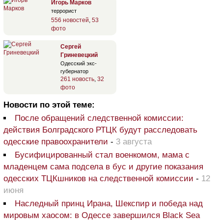
Игорь Марков
террорист
556 новостей
,
53
фото
Сергей
Гриневецкий
Одесский экс-
губернатор
261 новость
,
32
фото
Новости по этой теме:
После обращений следственной комиссии:
действия Болградского РТЦК будут расследовать
одесские правоохранители
-
3 августа
Бусифицированный стал военкомом, мама с
младенцем сама подсела в бус и другие показания
одесских ТЦКшников на следственной комиссии
-
12
июня
Наследный принц Ирана, Шекспир и победа над
мировым хаосом: в Одессе завершился Black Sea