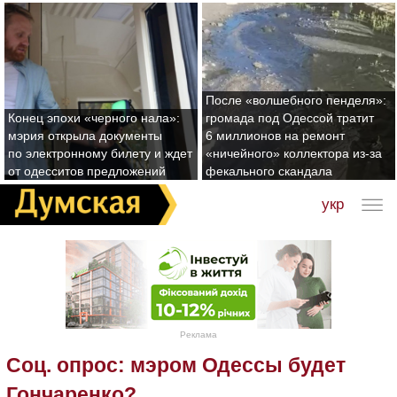
После «волшебного пенделя»:
Конец эпохи «черного нала»:
громада под Одессой тратит
мэрия открыла документы
6 миллионов на ремонт
по электронному билету и ждет
«ничейного» коллектора из-за
от одесситов предложений
фекального скандала
укр
Реклама
Соц. опрос: мэром Одессы будет
Гончаренко?