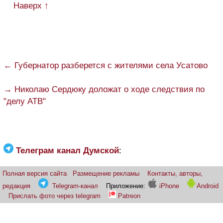
Наверх ↑
← Губернатор разберется с жителями села Усатово
→ Николаю Сердюку доложат о ходе следствия по
"делу АТВ"
Телеграм канал Думской
:
Полная версия сайта
Размещение рекламы
Контакты, авторы,
редакция
Telegram-канал
Приложение:
iPhone
Android
Прислать фото через telegram
Patreon