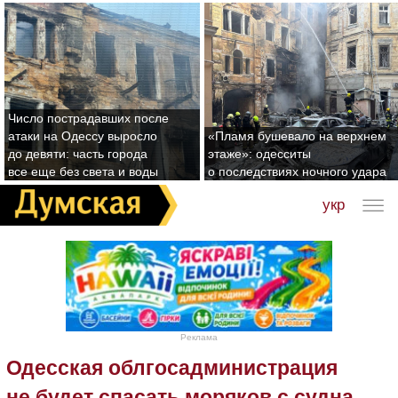
Число пострадавших после
атаки на Одессу выросло
«Пламя бушевало на верхнем
до девяти: часть города
этаже»: одесситы
все еще без света и воды
о последствиях ночного удара
укр
Реклама
Одесская облгосадминистрация
не будет спасать моряков с судна