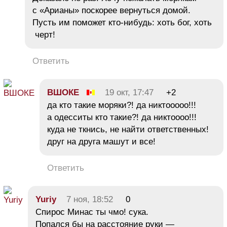
с «Арианы» поскорее вернуться домой.
Пусть им поможет кто-нибудь: хоть бог, хоть
черт!
Ответить
ВШОКЕ
19 окт, 17:47
+2
да кто такие моряки?! да никтооооо!!!
а одесситы кто такие?! да никтоооо!!!
куда не ткнись, не найти ответственных!
друг на друга машут и все!
Ответить
Yuriy
7 ноя, 18:52
0
Спирос Минас ты чмо! сука.
Попался бы на расстояние руки —