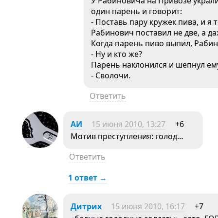
У Рабиновича на Привозе украли
один парень и говорит:
- Поставь пару кружек пива, и я т
Рабинович поставил не две, а д
Когда парень пиво выпил, Рабин
- Ну и кто же?
Парень наклонился и шепнул ему
- Сволочи.
Ответить
АИ
15 июня 2010, 13:27
+6
Мотив преступления: голод…
Ответить
1 ответ →
Дитрих
15 июня 2010, 16:17
+7