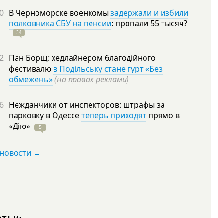
0
В Черноморске военкомы
задержали и избили
полковника СБУ на пенсии
: пропали 55
тысяч?
34
2
Пан Борщ: хедлайнером благодійного
фестивалю
в Подільську стане гурт «Без
обмежень»
(на правах реклами)
6
Нежданчики от инспекторов: штрафы за
парковку в Одессе
теперь приходят
прямо в
«Дію»
5
 новости →
атьи: