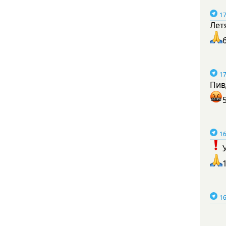
17
Лет
17
Пив
16
16