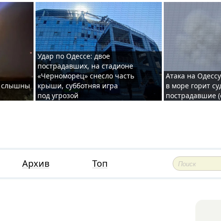
Удар по Одессе: двое
пострадавших, на стадионе
«Черноморец» снесло часть
Атака на Одессу
де слышны
крыши, субботняя игра
в море горит су
под угрозой
пострадавшие (
Архив
Топ