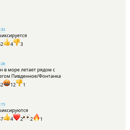
:32
фиксируется
32
4
3
:26
н в море летает рядом с
егом Пивденное/Фонтанка
32
12
1
:15
фиксируются
47
4
2
2
1