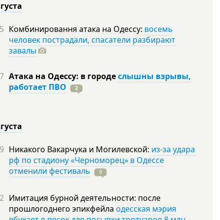
вгуста
5
Комбинировання атака на Одессу:
восемь
человек пострадали, спасатели разбирают
завалы
7
Атака на Одессу: в городе
слышны взрывы,
работает ПВО
2
вгуста
9
Никакого Вакарчука и Могилевской:
из-за удара
рф по стадиону «Черноморец» в Одессе
отменили фестиваль
9
2
Имитация бурной деятельности: после
прошлогоднего эпикфейла
одесская мэрия
вбухает в песок для посыпки тротуаров 8 млн