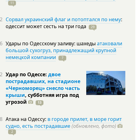
11
2
Сорвал украинский флаг и потоптался по нему
:
одессит может сесть на три
года
29
6
Удары по Одесскому заливу: шахеды
атаковали
большой сухогруз, принадлежащий крупной
немецкой компании
7
2
Удар по Одессе:
двое
пострадавших, на стадионе
«Черноморец» снесло часть
крыши
, субботняя игра под
угрозой
13
8
Атака на Одессу:
в городе прилет, в море горит
судно, есть пострадавшие
(обновлено, фото)
2