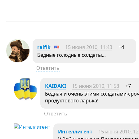
ralfik
15 июня 2010, 11:43
+4
Бедные голодные солдаты…
Ответить
KAIDAKI
15 июня 2010, 11:58
+7
Бедная и очень этими солдатами-ср
продуктового ларька!
Ответить
Интеллигент
15 июня 2010, 12