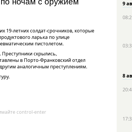
 по ночам с оружием
9 а
08:2
х 19-летних солдат-срочников, которые
родуктового ларька по улице
евматическим пистолетом.
03:3
 Преступники скрылись,
тавлены в Порто-Франковский отдел
 другим аналогичным преступлениям.
8 а
уру.
20:4
майте control-enter
17:3