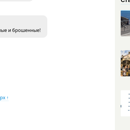
имые и брошенные!
рх ↑