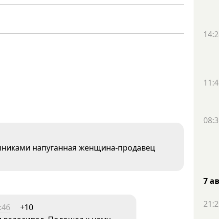
14:2
11:4
08:3
очниками напуганная женщина-продавец
7 а
21:2
:46
+10