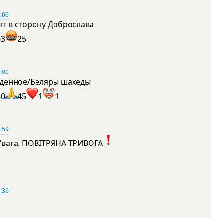
:06
ят в сторону Доброслава
63
25
:00
денное/Беляры шахеды
50
45
1
1
:59
Увага. ПОВІТРЯНА ТРИВОГА
1
:36