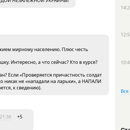
 ГОРДОЙ НЕЗАЛЕЖНОЙ УКРАИНЫ!
14:2
12:5
ужием мирному населению. Плюс честь
ку. Интересно, а что сейчас? Кто в курсе?
10:4
сан? Если «Проверяется причастность солдат
о никак не «нападали на ларьки», а НАПАЛИ
ется, к сведению).
Все
21:36
+5
Ст