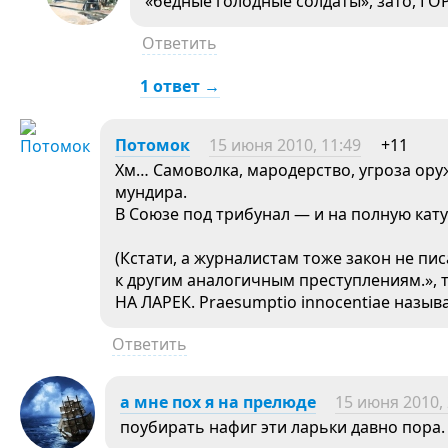
«бедные голодные солдаты», зато,
Ответить
1 ответ →
Потомок
15 июня 2010, 11:49
+11
Хм… Самоволка, мародерство, угроза ор
мундира.
В Союзе под трибунал — и на полную катуш
(Кстати, а журналистам тоже закон не пи
к другим аналогичным преступлениям.», т
НА ЛАРЕК. Praesumptio innocentiae называ
Ответить
а мне пох я на прелюде
15 июня 2010, 
поубирать нафиг эти ларьки давно пора.