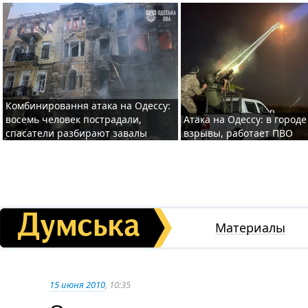
Комбинировання атака на Одессу:
восемь человек пострадали,
Атака на Одессу: в горо
спасатели разбирают завалы
взрывы, работает ПВО
Материалы
15 июня 2010
, 10:35