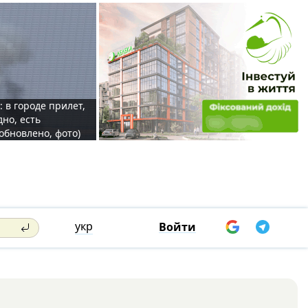
: в городе прилет,
дно, есть
обновлено, фото)
укр
Войти