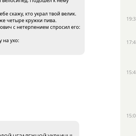
 велосипед. Подошел к нему
ебе скажу, кто украл твой велик.
19:3
аже четыре кружки пива.
ович с нетерпением спросил его:
 на ухо:
17:4
15:4
15:0