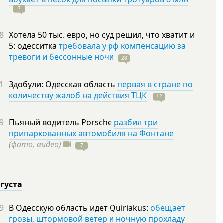
7
8
Хотела 50 тыс. евро, но суд решил, что хватит и
5: одесситка
требовала у рф компенсацию за
тревоги и бессонные ночи
28
1
Здобули: Одесская область
первая в стране по
количеству жалоб на действия ТЦК
12
9
Пьяный водитель Porsche
разбил три
припаркованных автомобиля на Фонтане
(фото, видео)
7
вгуста
9
В Одесскую область идет Quiriakus:
обещает
грозы, штормовой ветер и ночную прохладу