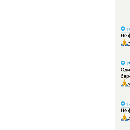
17
Не 
17
Оди
бер
17
Не 