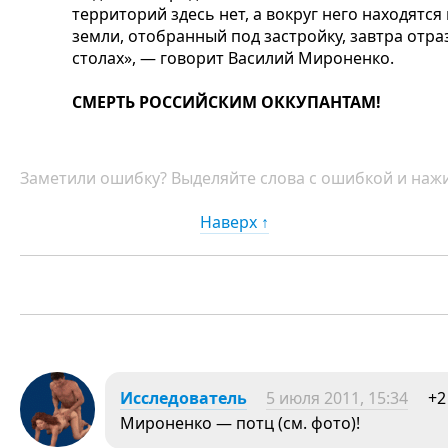
территорий здесь нет, а вокруг него находятс
земли, отобранный под застройку, завтра отра
столах», — говорит Василий Мироненко.
СМЕРТЬ РОССИЙСКИМ ОККУПАНТАМ!
Заметили ошибку? Выделяйте слова с ошибкой и нажи
Наверх ↑
Исследователь
5 июля 2011, 15:34
+2
Мироненко — потц (см. фото)!