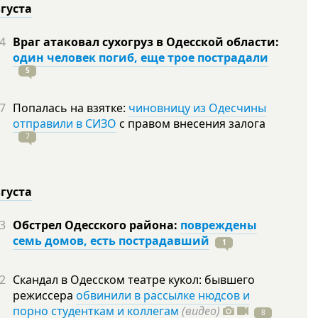
вгуста
4
Враг атаковал сухогруз в Одесской области:
один человек погиб, еще трое пострадали
5
7
Попалась на взятке:
чиновницу из Одесчины
отправили в СИЗО
с правом внесения залога
7
вгуста
3
Обстрел Одесского района:
повреждены
семь домов, есть пострадавший
1
2
Скандал в Одесском театре кукол: бывшего
режиссера
обвинили в рассылке нюдсов и
порно студенткам и коллегам
(видео)
8