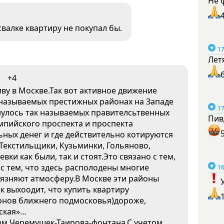
Не 
 свалке квартиру не покупал бы.
17
Лет
+4
иву в Москве.Так вот активное движение
 называемых престижных районах на Западе
17
нулось так называемых правителсьтвенных
Пив
мпийского проспекта и проспекта
льных денег и где действительно котируются
Текстильщики, Кузьминки, Гольяново,
ки как были, так и стоят.Это связано с тем,
 с тем, что здесь располодены многие
16
язняют атмосферу.В Москве эти районы
к выхоодит, что купить квартиру
онов ближнего подмосковья)дороже,
ская»…
жем Черемушек-Таирова-фонтана.С учетом