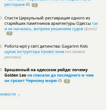
ресторане
8
3
Спасти Циркульный: реставрация одного из
старейших памятников архитектуры Одессы
так
и не началась, вопреки решениям судов
(фото)
7
0
Робота мрії у світі дитинства: Gagarinn Kids
шукає інструктора ігрової зони
(на правах
реклами)
9
Брошенный на одесском рейде: почему
Golden Leo
не спасали до последнего и чем
он грозит Черному морю
7
 новости →