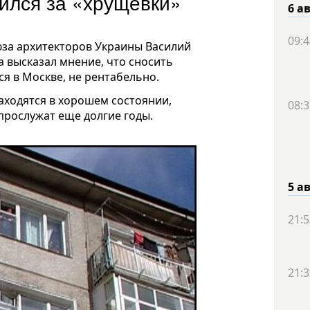
пился за «хрущевки»
6 а
09:4
юза архитекторов Украины Василий
а высказал мнение, что сносить
ся в Москве, не рентабельно.
находятся в хорошем состоянии,
08:3
рослужат еще долгие годы.
5 а
21:5
21:3