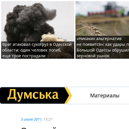
«Никаких альтернатив
Враг атаковал сухогруз в Одесской
не появится»: как удары 
области: один человек погиб,
Большой Одессы обруши
еще трое пострадали
зерновой рынок
Материалы
5 июля 2011
, 15:27