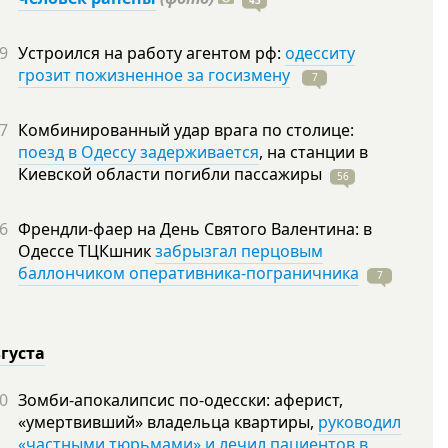
43
9
Устроился на работу агентом рф:
одесситу
грозит пожизненное за госизмену
7
7
Комбинированный удар врага по столице:
поезд в Одессу задерживается
, на станции в
Киевской области погибли
пассажиры
56
6
Френдли-фаер на День Святого Валентина: в
Одессе ТЦКшник
забрызгал перцовым
баллончиком оперативника-пограничника
7
вгуста
0
Зомби-апокалипсис по-одесски: аферист,
«умертвивший» владельца квартиры,
руководил
«частными тюрьмами» и лечил пациентов в