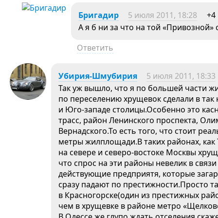
Бригадир
5 июля 2011, 18:28
+4
А я б ни за что на той «Привозной»
Ответить
Убирия-Шмубирия
5 июля 2011, 18:33
Так уж вышло, что я по большей части ж
по переселению хрущевок сделали в так
и Юго-западе столицы.Особенно это кас
трасс, район Ленинского проспекта, Оли
Вернадского.То есть того, что стоит реа
метры жилплощади.В таких районах, как 
на севере и северо-востоке Москвы хрущев
что спрос на эти районы невелик в связи
действующие предприятя, которые загар
сразу падают по престижности.Просто та
в Красногорске(один из престижных рай
чем в хрущевке в районе метро «Щелков
В Одессе же глупо ждать отселения ска