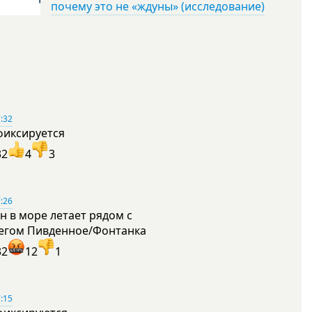
почему это не «ждуны» (исследование)
:32
фиксируется
32
4
3
:26
н в море летает рядом с
егом Пивденное/Фонтанка
32
12
1
:15