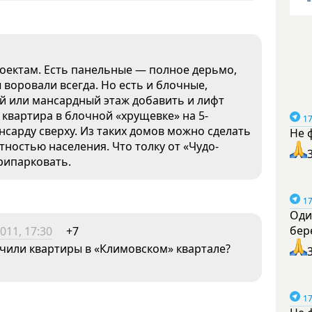
оектам. Есть панельные — полное дерьмо,
 воровали всегда. Но есть и блочные,
-й или мансардный этаж добавить и лифт
 квартира в блочной «хрущевке» на 5-
17
нсарду сверху. Из таких домов можно сделать
Не 
тностью населения. Что толку от «Чудо-
припарковать.
17
Оди
бер
011, 17:30
+7
чили квартиры в «Климовском» квартале?
17