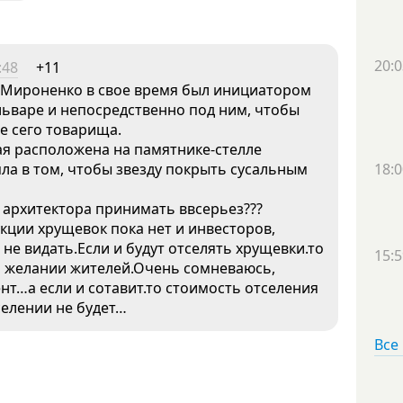
20:0
:48
+11
 Мироненко в свое время был инициатором
ьваре и непосредственно под ним, чтобы
е сего товарища.
ая расположена на памятнике-стелле
яла в том, чтобы звезду покрыть сусальным
18:0
 архитектора принимать ввсерьез???
укции хрущевок пока нет и инвесторов,
не видать.Если и будут отселять хрущевки.то
15:5
м желании жителей.Очень сомневаюсь,
ент…а если и сотавит.то стоимость отселения
селении не будет…
Все