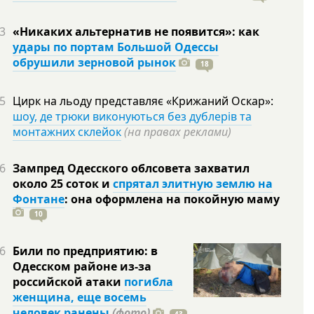
3
«Никаких альтернатив не появится»: как
удары по портам Большой Одессы
обрушили зерновой рынок
18
5
Цирк на льоду представляє «Крижаний Оскар»:
шоу, де трюки виконуються без дублерів та
монтажних склейок
(на правах реклами)
6
Зампред Одесского облсовета захватил
около 25 соток и
спрятал элитную землю на
Фонтане
: она оформлена на покойную
маму
10
6
Били по предприятию: в
Одесском районе из-за
российской атаки
погибла
женщина, еще восемь
человек ранены
(фото)