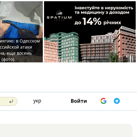
иятию: в Одесском
ссийской атаки
а, еще восемь
 (фото)
укр
Войти