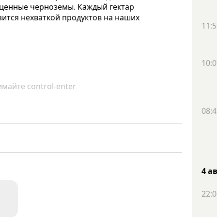
я ценные черноземы. Каждый гектар
зится нехваткой продуктов на наших
11:5
10:0
майте control-enter
08:4
4 а
22:0