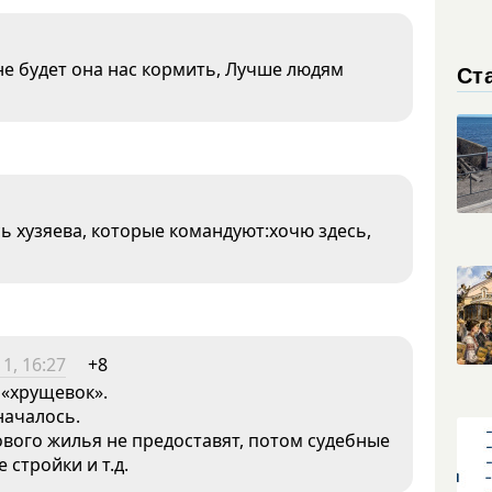
е будет она нас кормить, Лучше людям
Ст
сь хузяева, которые командуют:хочю здесь,
1, 16:27
+8
 «хрущевок».
началось.
ового жилья не предоставят, потом судебные
стройки и т.д.