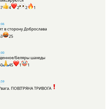
фиксируются
47
4
2
2
1
:06
ят в сторону Доброслава
63
25
:00
денное/Беляры шахеды
50
45
1
1
:59
Увага. ПОВІТРЯНА ТРИВОГА
1