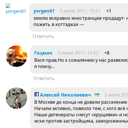
yorgen61
5 июля 2011, 15:51
+1
землю всеравно иностранцам продадут- н
пожить в коттэджах —
Ответить
Гоцман
5 июля 2011, 15:52
+8
Вася прав.Но к сожалению у нас развели
я плачу…
Ответить
Алексей Николаевич
5 июля 201
В Москве до конца не довели расселение
Начали активно, повезло тем, с кого всё 
Наши дегенераты снесут «хрущевки» и н
иски против застройщика, замороженные 