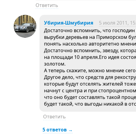
Ответить
Убирия-Шмубирия
5 июля 2011, 15
Достаточно вспомнить, что господин
вырубки деревьев на Приморском бул
понять насколько авторитетно мнени
Достаточно вспомнить, звезду, котор
на площади 10 апреля.Его идея состо
золотом.
А теперь скажите, можно мнение сего
Другое дело, что средств для рекостр
которые будут отселять жителей тоже 
начнут с центра и при стопроцентно
что оно будет составлять такой проц
будет такой, что выгоды никакой в от
Ответить
5 ответов →