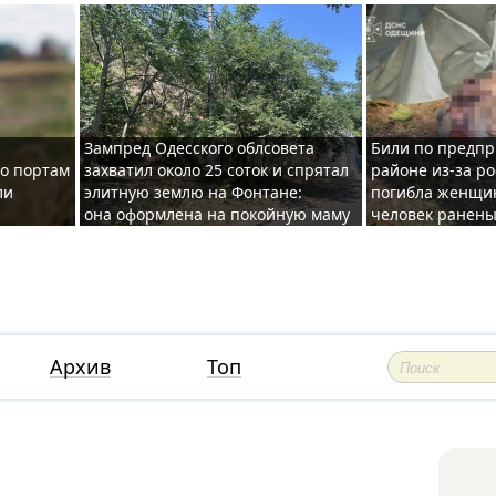
Зампред Одесского облсовета
Били по предпр
по портам
захватил около 25 соток и спрятал
районе из-за ро
ли
элитную землю на Фонтане:
погибла женщин
она оформлена на покойную маму
человек ранены
Архив
Топ