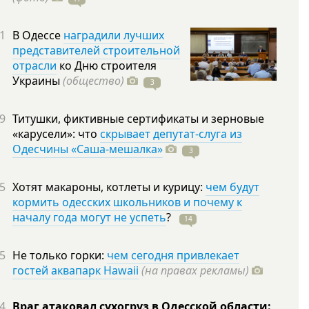
1
В Одессе
наградили лучших
представителей строительной
отрасли
ко Дню строителя
Украины
(общество)
3
9
Титушки, фиктивные сертификаты и зерновые
«карусели»: что
скрывает депутат-слуга из
Одесчины «Саша-мешалка»
3
5
Хотят макароны, котлеты и курицу:
чем будут
кормить одесских школьников и почему к
началу года могут не успеть
?
14
5
Не только горки:
чем сегодня привлекает
гостей аквапарк Hawaii
(на правах рекламы)
4
Враг атаковал сухогруз в Одесской области: