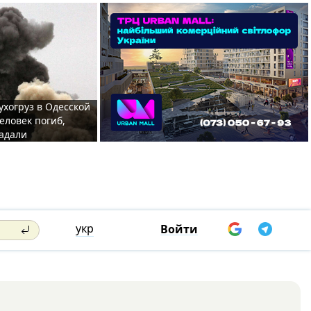
ухогруз в Одесской
еловек погиб,
адали
укр
Войти