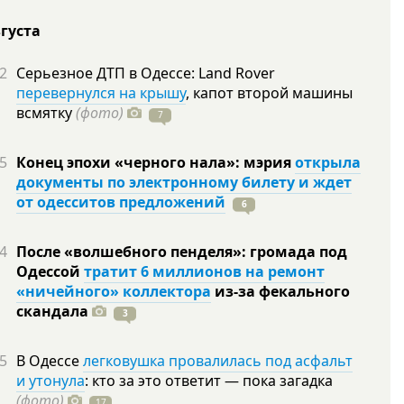
вгуста
2
Серьезное ДТП в Одессе: Land Rover
перевернулся на крышу
, капот второй машины
всмятку
(фото)
7
5
Конец эпохи «черного нала»: мэрия
открыла
документы по электронному билету и ждет
от одесситов предложений
6
4
После «волшебного пенделя»: громада под
Одессой
тратит 6 миллионов на ремонт
«ничейного» коллектора
из-за фекального
скандала
3
5
В Одессе
легковушка провалилась под асфальт
и утонула
: кто за это ответит — пока загадка
(фото)
17