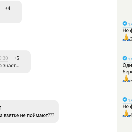
+4
17
Не 
9:30
+5
17
Оди
го знает…
бер
17
Не 
1
а взятке не поймают???