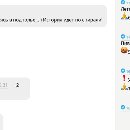
17
Лет
ясь в подполье… ) История идёт по спирали!
17
Пив
16
9:31
+2
16