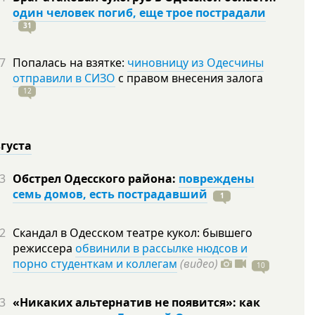
один человек погиб, еще трое пострадали
31
7
Попалась на взятке:
чиновницу из Одесчины
отправили в СИЗО
с правом внесения залога
12
вгуста
3
Обстрел Одесского района:
повреждены
семь домов, есть пострадавший
1
2
Скандал в Одесском театре кукол: бывшего
режиссера
обвинили в рассылке нюдсов и
порно студенткам и коллегам
(видео)
10
3
«Никаких альтернатив не появится»: как