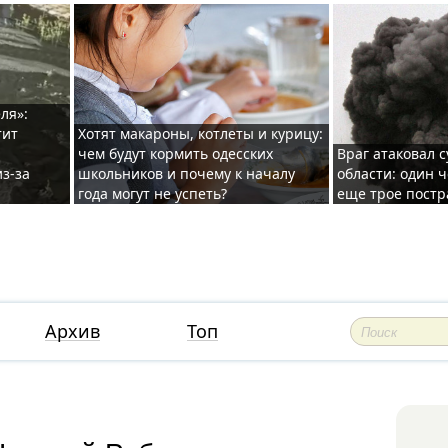
ля»:
тит
Хотят макароны, котлеты и курицу:
чем будут кормить одесских
Враг атаковал с
з-за
школьников и почему к началу
области: один ч
года могут не успеть?
еще трое постр
Архив
Топ