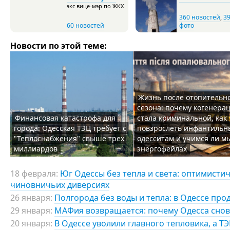
экс вице-мэр по ЖКХ
360 новостей
,
3
60 новостей
фото
Новости по этой теме:
Жизнь после отопительн
сезона: почему когенера
Финансовая катастрофа для
стала криминальной, как
города: Одесская ТЭЦ требует с
повзрослеть инфантиль
"Теплоснабжения" свыше трех
одесситам и учимся ли м
миллиардов
энергофейлах
18 февраля:
Юг Одессы без тепла и света: оптимисти
чиновничьих диверсиях
26 января:
Полгорода без воды и тепла: в Одессе пр
29 января:
МАФия возвращается: почему Одесса снов
20 января:
В Одессе уволили главного тепловика, а Т