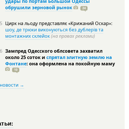
удары по портам Большой Одессы
обрушили зерновой рынок
24
5
Цирк на льоду представляє «Крижаний Оскар»:
шоу, де трюки виконуються без дублерів та
монтажних склейок
(на правах реклами)
6
Зампред Одесского облсовета захватил
около 25 соток и
спрятал элитную землю на
Фонтане
: она оформлена на покойную
маму
10
 новости →
атьи: