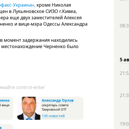
факс-Украина»,
кроме Николая
ен в Лукьяновское СИЗО г.Кивеа,
ера еще двух заместителей Алексея
рненко и вице-мэра Одессы Александра
08:3
 в момент задержания находились
 а местонахождение Черненко было
5 а
21:5
майте control-enter
21:3
ченко
Александр Орлов
 вице-
секретарь совета
Таировской ОТГ
136 новостей
19:0
е