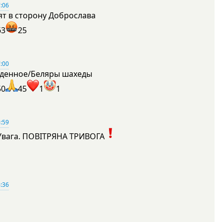
:06
ят в сторону Доброслава
63
25
:00
денное/Беляры шахеды
50
45
1
1
:59
Увага. ПОВІТРЯНА ТРИВОГА
1
:36