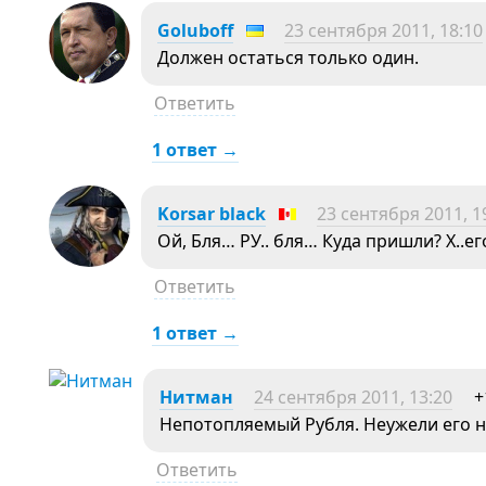
Goluboff
23 сентября 2011, 18:10
Должен остаться только один.
Ответить
1 ответ →
Korsar black
23 сентября 2011, 1
Ой, Бля… РУ.. бля… Куда пришли? Х..е
Ответить
1 ответ →
Нитман
24 сентября 2011, 13:20
+
Непотопляемый Рубля. Неужели его н
Ответить