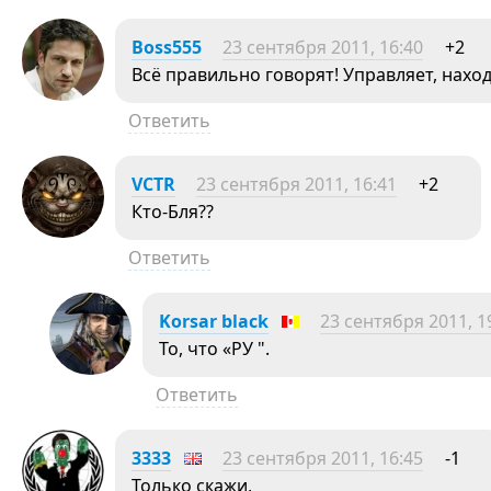
Boss555
23 сентября 2011, 16:40
+2
Всё правильно говорят! Управляет, наход
Ответить
VCTR
23 сентября 2011, 16:41
+2
Кто-Бля??
Ответить
Korsar black
23 сентября 2011, 1
То, что «РУ ".
Ответить
3333
23 сентября 2011, 16:45
-1
Только скажи,