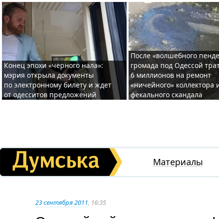
После «волшебного пенде
Конец эпохи «черного нала»:
громада под Одессой тра
мэрия открыла документы
6 миллионов на ремонт
по электронному билету и ждет
«ничейного» коллектора и
от одесситов предложений
фекального скандала
Материалы
23 сентября 2011
, 16:35