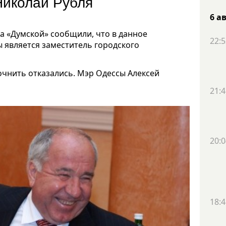
Николай Рубля
6 а
а «Думской» сообщили, что в данное
22:5
является заместитель городского
точнить отказались. Мэр Одессы Алексей
21:4
20:0
18:4