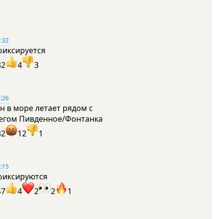
:32
фиксируется
32
4
3
:26
н в море летает рядом с
егом Пивденное/Фонтанка
32
12
1
:15
фиксируются
47
4
2
2
1