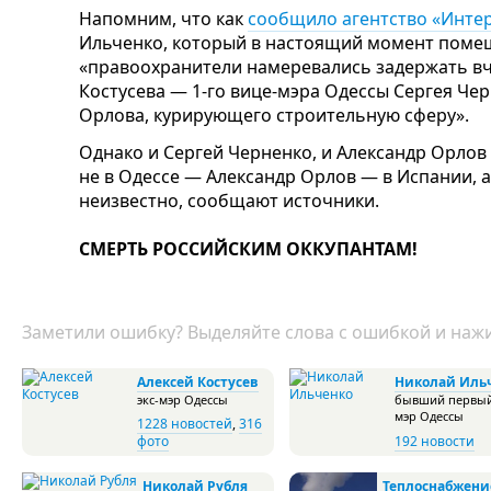
Напомним, что как
сообщило агентство «Интер
Ильченко, который в настоящий момент помещ
«правоохранители намеревались задержать вч
Костусева — 1-го вице-мэра Одессы Сергея Че
Орлова, курирующего строительную сферу».
Однако и Сергей Черненко, и Александр Орлов
не в Одессе — Александр Орлов — в Испании,
неизвестно, сообщают источники.
СМЕРТЬ РОССИЙСКИМ ОККУПАНТАМ!
Заметили ошибку? Выделяйте слова с ошибкой и нажи
Алексей Костусев
Николай Иль
экс-мэр Одессы
бывший первый
мэр Одессы
1228 новостей
,
316
фото
192 новости
Николай Рубля
Теплоснабжени