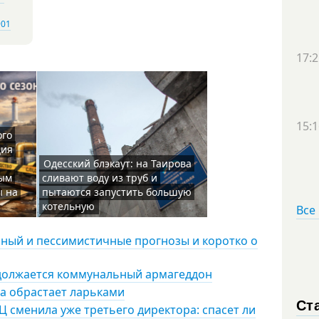
901
17:2
15:1
ого
ция
Одесский блэкаут: на Таирова
ным
сливают воду из труб и
ы на
пытаются запустить большую
котельную
Все
чный и пессимистичные прогнозы и коротко о
одолжается коммунальный армагеддон
а обрастает ларьками
Ст
ЭЦ сменила уже третьего директора: спасет ли