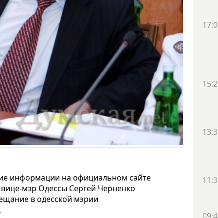
17:0
15:2
13:3
ение информации на официальном сайте
11:3
 вице-мэр Одессы Сергей Черненко
вещание в одесской мэрии
.
09:4