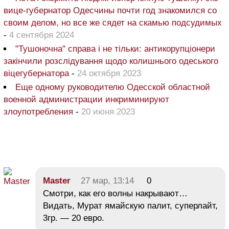
вице-губернатор Одесчины почти год знакомился со
своим делом, но все же сядет на скамью подсудимых
-
4 сентября 2024
"Тушоночна" справа і не тільки: антикорупціонери
закінчили розслідування щодо колишнього одеського
віцегубернатора
-
24 октября 2023
Еще одному руководителю Одесской областной
военной администрации инкриминируют
злоупотребления
-
20 июня 2023
Master
27 мар, 13:14
0
Смотри, как его волны накрывают…
Видать, Мурат ямайскую палит, суперлайт,
3гр. — 20 евро.