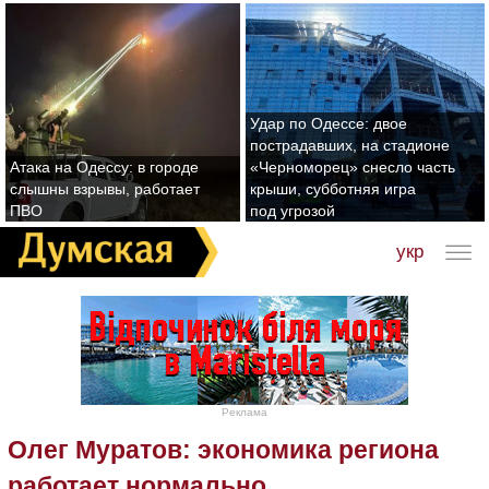
Удар по Одессе: двое
пострадавших, на стадионе
Атака на Одессу: в городе
«Черноморец» снесло часть
слышны взрывы, работает
крыши, субботняя игра
ПВО
под угрозой
укр
Реклама
Олег Муратов: экономика региона
работает нормально