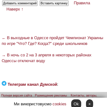
Правила
Наверх ↑
← В выходные в Одессе пройдет Чемпионат Украины
по игре "Что? Где? Когда?" среди школьников
→ В ночь со 2 на 3 апреля в некоторых районах
Одессы отключат воду
Телеграм канал Думской
:
Полная версия сайта
Размещение рекламы
Контакты, авторы,
редакция
Telegram-канал
Приложение:
iPhone
Android
Ми використовуємо
cookies
Ok
×
Прислать фото через telegram
Patreon