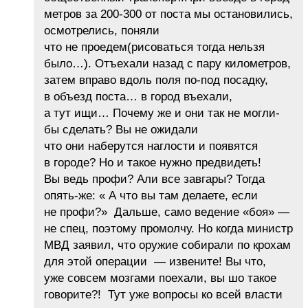
метров за 200-300 от поста мы остановились,
осмотрелись, поняли
что не проедем(рисоваться тогда нельзя
было…). Отъехали назад с пару километров,
затем вправо вдоль поля по-под посадку,
в объезд поста… в город въехали,
а тут ищи… Почему же и они так не могли-
бы сделать? Вы не ожидали
что они наберутся наглости и появятся
в городе? Но и такое нужно предвидеть!
Вы ведь профи? Али все завгары? Тогда
опять-же: « А что вы там делаете, если
не профи?» Дальше, само ведение «боя» —
не спец, поэтому промолчу. Но когда министр
МВД заявил, что оружие собирали по крохам
для этой операции — извените! Вы что,
уже совсем мозгами поехали, вы шо такое
говорите?! Тут уже вопросы ко всей власти