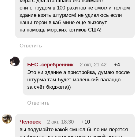
хера с два эта шпана его поймает!
они с трудом в 100 рахитов не смогли толком
здание взять штурмом! не удивлюсь если
наши герои в каб мине еще вызовут
на помощь морских котиков США!
Ответить
БЕC -серебренник
2 окт, 21:42
+4
Это ни здание а пристройка, думаю после
штурма там будет маленький палаццо
за счёт бюджета))
Ответить
Человек
2 окт, 18:30
+10
вы подумайте какой смысл было им перется
на фонтан, до приднестровья рукой подать