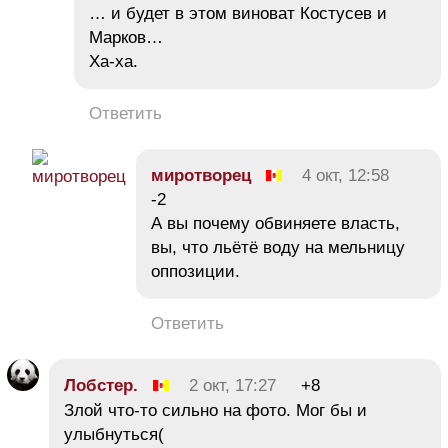
… и будет в этом виноват Костусев и
Марков…
Ха-ха.
Ответить
миротворец
4 окт, 12:58
-2
А вы почему обвиняете власть,
вы, что льётё воду на мельницу
оппозиции.
Ответить
Лобстер.
2 окт, 17:27
+8
Злой что-то сильно на фото. Мог бы и
улыбнуться(