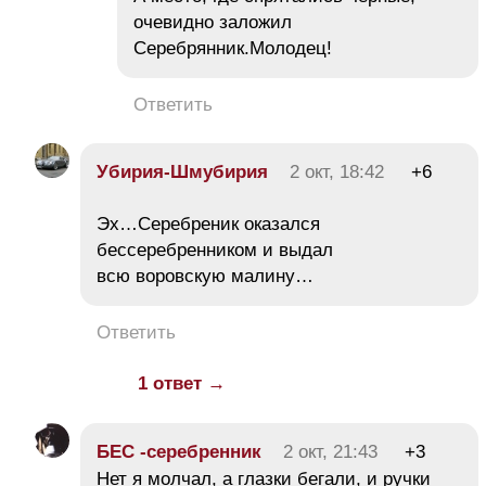
очевидно заложил
Серебрянник.Молодец!
Ответить
Убирия-Шмубирия
2 окт, 18:42
+6
Эх…Серебреник оказался
бессеребренником и выдал
всю воровскую малину…
Ответить
1 ответ →
БЕC -серебренник
2 окт, 21:43
+3
Нет я молчал, а глазки бегали, и ручки