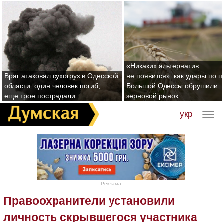
«Никаких альтернатив
Враг атаковал сухогруз в Одесской
не появится»: как удары по 
области: один человек погиб,
Большой Одессы обрушили
еще трое пострадали
зерновой рынок
укр
Реклама
Правоохранители установили
личность скрывшегося участника