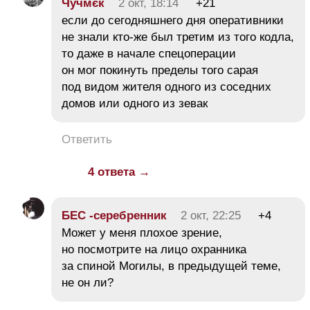
Чучмєк
2 окт, 18:14
+21
если до сегодняшнего дня оперативники
не знали кто-же был третим из того кодла,
то даже в начале спецоперации
он мог покинуть пределы того сарая
под видом жителя одного из соседних
домов или одного из зевак
Ответить
4 ответа →
БЕC -серебренник
2 окт, 22:25
+4
Может у меня плохое зрение,
но посмотрите на лицо охранника
за спиной Могилы, в предыдущей теме,
не он ли?