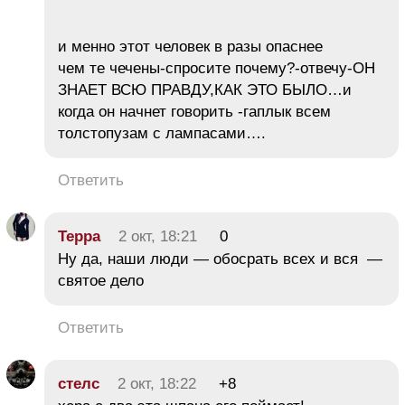
и менно этот человек в разы опаснее
чем те чечены-спросите почему?-отвечу-ОН
ЗНАЕТ ВСЮ ПРАВДУ,КАК ЭТО БЫЛО…и
когда он начнет говорить -гаплык всем
толстопузам с лампасами….
Ответить
Терра
2 окт, 18:21
0
Ну да, наши люди — обосрать всех и вся —
святое дело
Ответить
стелс
2 окт, 18:22
+8