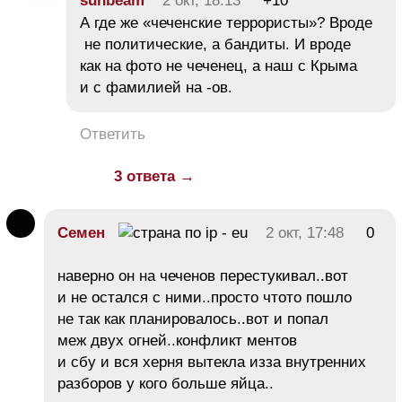
sunbeam
2 окт, 18:13
+10
А где же «чеченские террористы»? Вроде
не политические, а бандиты. И вроде
как на фото не чеченец, а наш с Крыма
и с фамилией на -ов.
Ответить
3 ответа →
Семен
2 окт, 17:48
0
наверно он на чеченов перестукивал..вот
и не остался с ними..просто чтото пошло
не так как планировалось..вот и попал
меж двух огней..конфликт ментов
и сбу и вся херня вытекла изза внутренних
разборов у кого больше яйца..