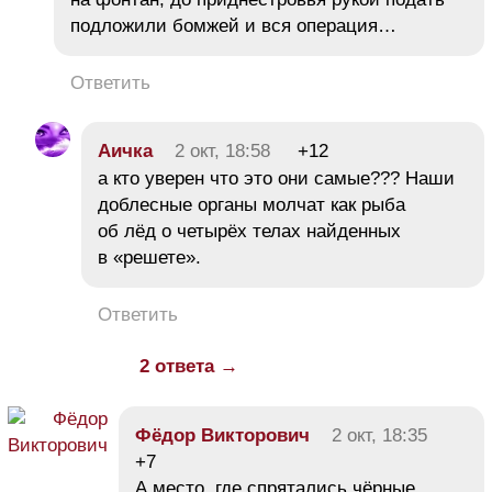
подложили бомжей и вся операция…
Ответить
Аичка
2 окт, 18:58
+12
а кто уверен что это они самые??? Наши
доблесные органы молчат как рыба
об лёд о четырёх телах найденных
в «решете».
Ответить
2 ответа →
Фёдор Викторович
2 окт, 18:35
+7
А место, где спрятались чёрные,