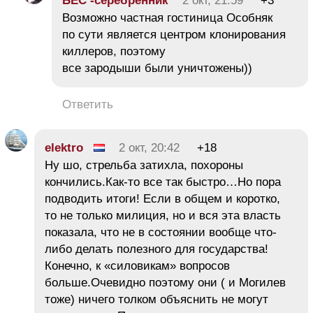
БЕC -серебренник
2 окт, 21:59
+3
Возможно частная гостиница Особняк
по сути является центром клонирования
киллеров, поэтому
все зародыши были уничтожены))
Ответить
elektro
2 окт, 20:42
+18
Ну шо, стрельба затихла, похороны
кончились.Как-то все так быстро…Но пора
подводить итоги! Если в общем и коротко,
то не только милиция, но и вся эта власть
показала, что не в состоянии вообще что-
либо делать полезного для государства!
Конечно, к «силовикам» вопросов
больше.Очевидно поэтому они ( и Могилев
тоже) ничего толком объяснить не могут