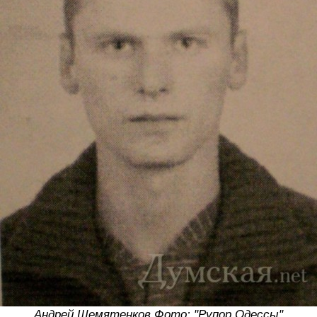
Андрей Шемятенков Фото: "Рупор Одессы"