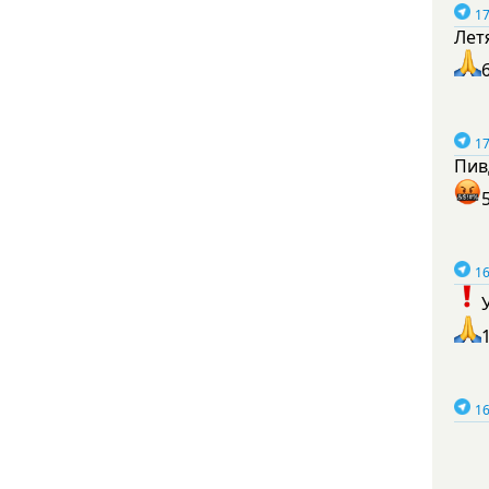
17
Лет
17
Пив
16
16