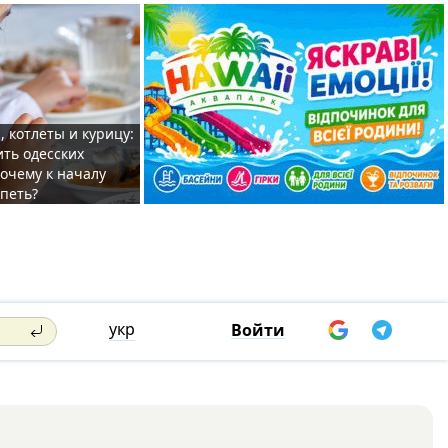
, котлеты и курицу:
ить одесских
очему к началу
спеть?
укр
Войти