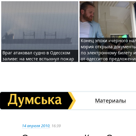
Конец эпохи «черного нал
мэрия открыла документ
Враг атаковал судно в Одесском
по электронному билету 
заливе: на месте вспыхнул пожар
от одесситов предложени
Материалы
14 апреля 2010
, 16:39