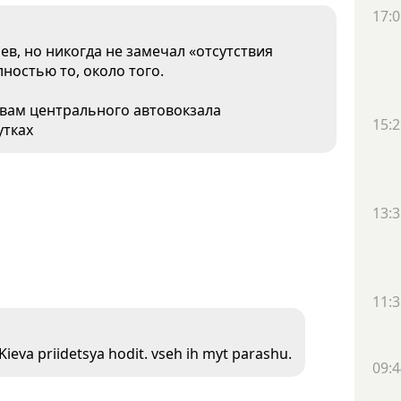
17:0
ев, но никогда не замечал «отсутствия
ностью то, около того.
евам центрального автовокзала
15:2
утках
13:3
11:3
ieva priidetsya hodit. vseh ih myt parashu.
09:4