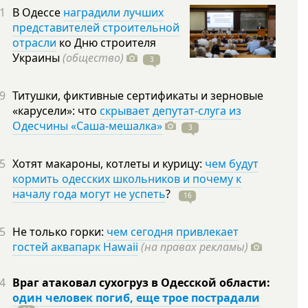
1
В Одессе
наградили лучших
представителей строительной
отрасли
ко Дню строителя
Украины
(общество)
3
9
Титушки, фиктивные сертификаты и зерновые
«карусели»: что
скрывает депутат-слуга из
Одесчины «Саша-мешалка»
3
5
Хотят макароны, котлеты и курицу:
чем будут
кормить одесских школьников и почему к
началу года могут не успеть
?
16
5
Не только горки:
чем сегодня привлекает
гостей аквапарк Hawaii
(на правах рекламы)
4
Враг атаковал сухогруз в Одесской области:
один человек погиб, еще трое пострадали