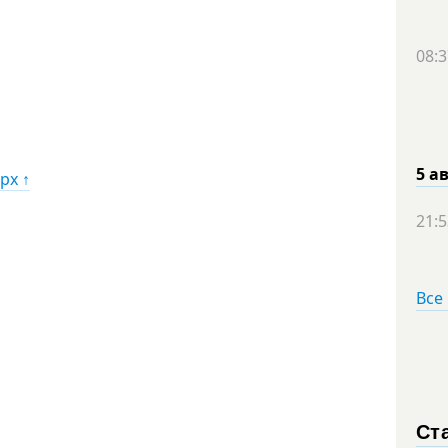
08:3
5 а
рх ↑
21:5
Все
Ст