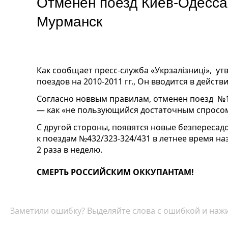
Отменен поезд Киев-Одесса
Мурманск
Как сообщает пресс-служба «Укрзалізниці», у
поездов на 2010-2011 гг., Он вводится в действие
Согласно новвым правилам, отменен поезд №1
— как «не пользующийся достаточным спросом
С другой стороны, появятся новые безпересад
к поездам №432/323-324/431 в летнее время 
2 раза в неделю.
СМЕРТЬ РОССИЙСКИМ ОККУПАНТАМ!
Заметили ошибку? Выделяйте слова с ошибкой и нажи