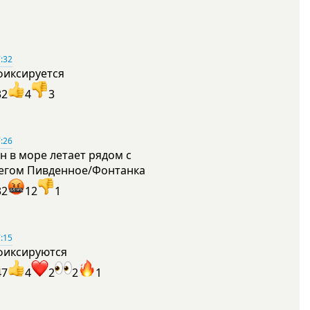
:32
фиксируется
32
4
3
:26
н в море летает рядом с
егом Пивденное/Фонтанка
32
12
1
:15
фиксируются
47
4
2
2
1