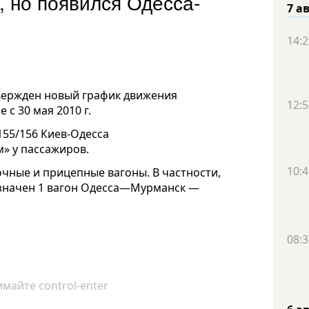
, но появился Одесса-
7 а
14:2
твержден новый график движения
12:5
 с 30 мая 2010 г.
55/156 Киев-Одесса
» у пассажиров.
10:4
очные и прицепные вагоны. В частности,
назначен 1 вагон Одесса—Мурманск —
08:3
майте control-enter