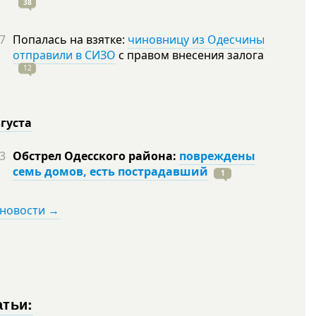
38
7
Попалась на взятке:
чиновницу из Одесчины
отправили в СИЗО
с правом внесения залога
12
вгуста
3
Обстрел Одесского района:
повреждены
семь домов, есть пострадавший
1
 новости →
атьи: