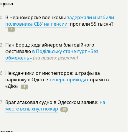
вгуста
0
В Черноморске военкомы
задержали и избили
полковника СБУ на пенсии
: пропали 55
тысяч?
1
2
Пан Борщ: хедлайнером благодійного
фестивалю
в Подільську стане гурт «Без
обмежень»
(на правах реклами)
6
Нежданчики от инспекторов: штрафы за
парковку в Одессе
теперь приходят
прямо в
«Дію»
3
7
Враг атаковал судно в Одесском заливе:
на
месте вспыхнул пожар
20