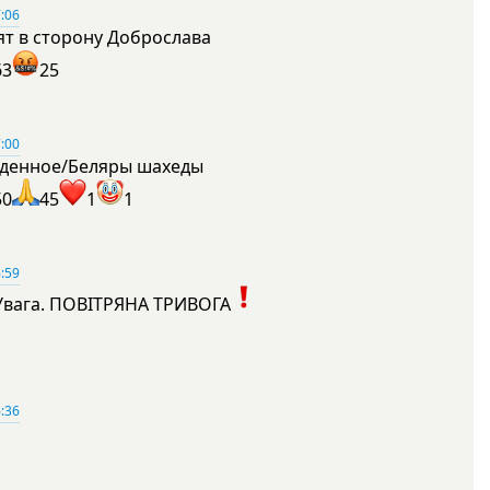
:06
ят в сторону Доброслава
63
25
:00
денное/Беляры шахеды
50
45
1
1
:59
Увага. ПОВІТРЯНА ТРИВОГА
1
:36