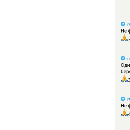
17
Не 
17
Оди
бер
17
Не 