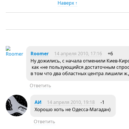
Наверх ↑
Roomer
14 апреля 2010, 17:16
+6
Ну дожились, с начала отменили Киев-Кир
как «не пользующийся достаточным спросо
в том что два областных центра лишили ж
Ответить
АИ
14 апреля 2010, 19:18
-1
Хорошо хоть не Одесса-Магадан)
Ответить