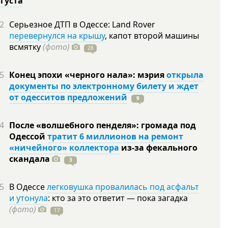
вгуста
2
Серьезное ДТП в Одессе: Land Rover
перевернулся на крышу
, капот второй машины
всмятку
(фото)
28
5
Конец эпохи «черного нала»: мэрия
открыла
документы по электронному билету и ждет
от одесситов предложений
9
4
После «волшебного пенделя»: громада под
Одессой
тратит 6 миллионов на ремонт
«ничейного» коллектора
из-за фекального
скандала
3
5
В Одессе
легковушка провалилась под асфальт
и утонула
: кто за это ответит — пока загадка
(фото)
17