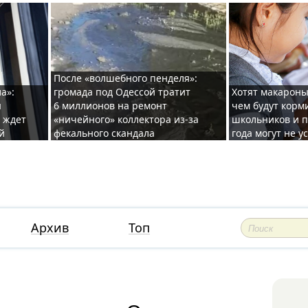
После «волшебного пенделя»:
а»:
громада под Одессой тратит
Хотят макароны
ы
6 миллионов на ремонт
чем будут корм
и ждет
«ничейного» коллектора из-за
школьников и п
й
фекального скандала
года могут не у
Архив
Топ