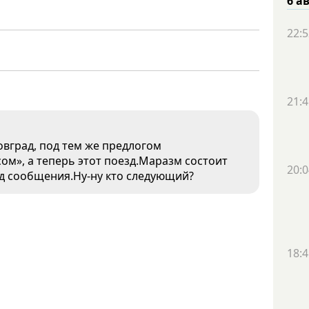
6 а
22:5
21:4
овград, под тем же предлогом
м», а теперь этот поезд.Маразм состоит
20:0
.д сообщения.Ну-ну кто следующий?
18:4