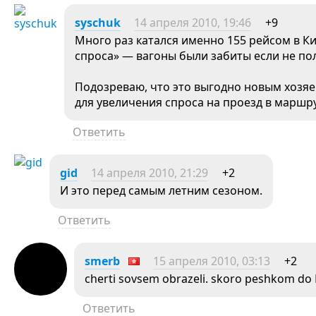
syschuk
14 апреля 2010, 19:46
+9
Много раз катался именно 155 рейсом в Ки
спроса» — вагоны были забиты если не пол
Подозреваю, что это выгодно новым хозя
для увеличения спроса на проезд в маршр
Ответить
gid
14 апреля 2010, 21:29
+2
И это перед самым летним сезоном.
Ответить
smerb
15 апреля 2010, 03:13
+2
cherti sovsem obrazeli. skoro peshkom do K
Ответить