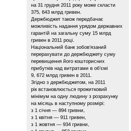
на 31 грудня 2011 року може скласти
375, 643 млрд гривен.
Держбюджет також передбачає
можливість надання урядом державних
гарантій на загальну суму 15 млрд
гривен в 2011 році.
Національний банк зобов'язаний
перерахувати до держбюджету суму
перевищення його кошторисних
прибутків над витратами в об'ємі
9, 672 млрд гривен в 2011.
Згідно з держбюджетом, на 2011
рік встановлюється прожитковий
мінімум на одну людину з розрахунку
на місяць в наступному розмірі:
з 1 січня — 894 гривни,
з 1 квітня — 911 гривен,
з 1 жовтня — 934 гривни,