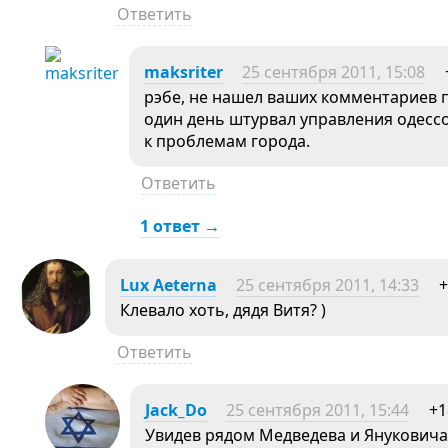
Ответить
maksriter
25 сентября 2011, 15:08
рэбе, не нашел ваших комментариев п
один день штурвал управления одессо
к проблемам города.
Ответить
1 ответ →
Lux Aeterna
25 сентября 2011, 14:33
+
Клевало хоть, дядя Витя? )
Ответить
Jack_Do
25 сентября 2011, 15:44
+1
Увидев рядом Медведева и Януковича