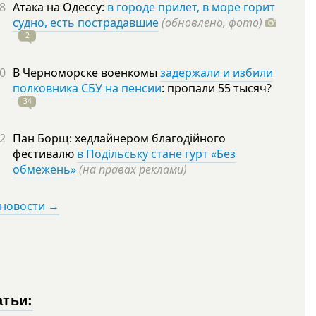
8
Атака на Одессу:
в городе прилет, в море горит
судно, есть пострадавшие
(обновлено, фото)
2
0
В Черноморске военкомы
задержали и избили
полковника СБУ на пенсии
: пропали 55
тысяч?
34
2
Пан Борщ: хедлайнером благодійного
фестивалю
в Подільську стане гурт «Без
обмежень»
(на правах реклами)
 новости →
атьи: