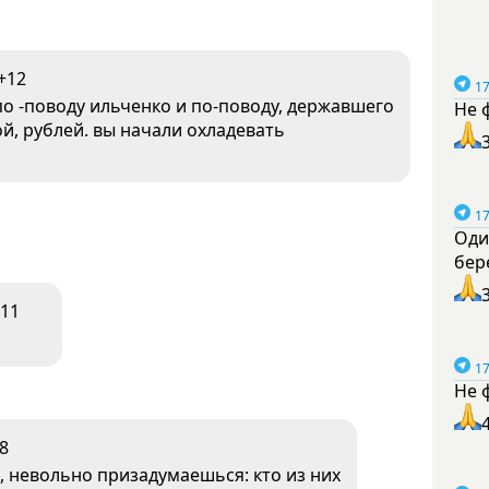
+12
17
о -поводу ильченко и по-поводу, державшего
Не 
й, рублей. вы начали охладевать
17
Оди
бер
11
17
Не 
8
, невольно призадумаешься: кто из них