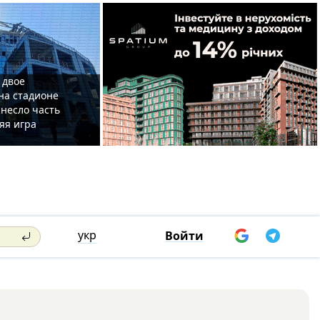
 двое
на стадионе
несло часть
яя игра
укр
Войти