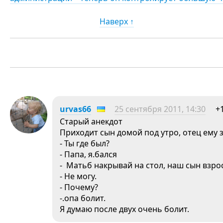
Наверх ↑
urvas66
25 сентября 2011, 14:30
+
Старый анекдот
Приходит сын домой под утро, отец ему 
- Ты где был?
- Папа, я.бался
- Матьб накрывай на стол, наш сын взрос
- Не могу.
- Почему?
-.опа болит.
Я думаю после двух очень болит.