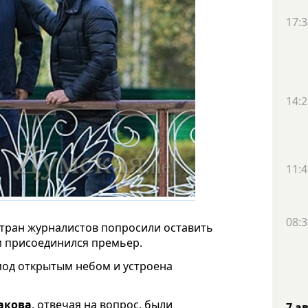
17:3
14:2
11:4
08:3
стран журналистов попросили оставить
м присоединился премьер.
под открытым небом и устроена
акова
, отвечая на вопрос, были
7 а