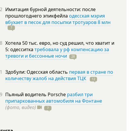
2
Имитация бурной деятельности: после
прошлогоднего эпикфейла
одесская мэрия
вбухает в песок для посыпки тротуаров 8 млн
7
8
Хотела 50 тыс. евро, но суд решил, что хватит и
5: одесситка
требовала у рф компенсацию за
тревоги и бессонные ночи
28
1
Здобули: Одесская область
первая в стране по
количеству жалоб на действия ТЦК
12
9
Пьяный водитель Porsche
разбил три
припаркованных автомобиля на Фонтане
(фото, видео)
7
вгуста