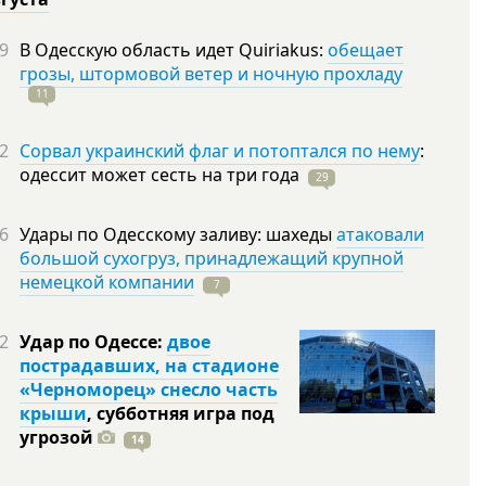
9
В Одесскую область идет Quiriakus:
обещает
грозы, штормовой ветер и ночную прохладу
11
2
Сорвал украинский флаг и потоптался по нему
:
одессит может сесть на три
года
29
6
Удары по Одесскому заливу: шахеды
атаковали
большой сухогруз, принадлежащий крупной
немецкой компании
7
2
Удар по Одессе:
двое
пострадавших, на стадионе
«Черноморец» снесло часть
крыши
, субботняя игра под
угрозой
14