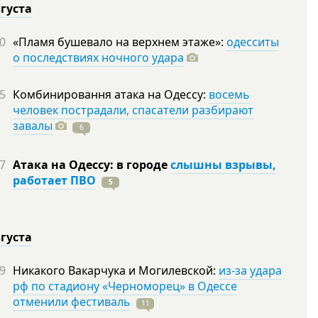
вгуста
0
«Пламя бушевало на верхнем этаже»:
одесситы
о последствиях ночного удара
5
Комбинировання атака на Одессу:
восемь
человек пострадали, спасатели разбирают
завалы
6
7
Атака на Одессу: в городе
слышны взрывы,
работает ПВО
5
вгуста
9
Никакого Вакарчука и Могилевской:
из-за удара
рф по стадиону «Черноморец» в Одессе
отменили фестиваль
11