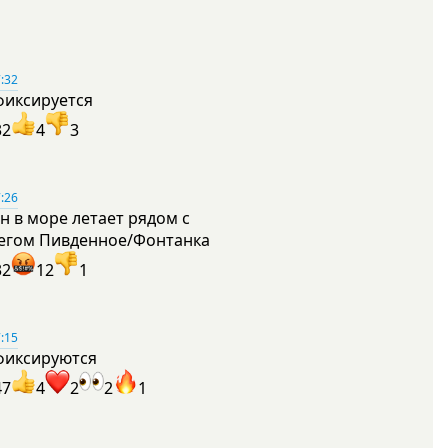
:32
фиксируется
32
4
3
:26
н в море летает рядом с
егом Пивденное/Фонтанка
32
12
1
:15
фиксируются
47
4
2
2
1