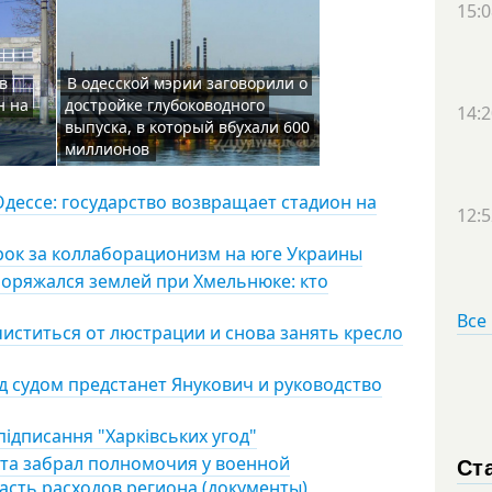
15:0
в
В одесской мэрии заговорили о
н на
достройке глубоководного
14:2
выпуска, в который вбухали 600
миллионов
дессе: государство возвращает стадион на
12:5
рок за коллаборационизм на юге Украины
оряжался землей при Хмельнюке: кто
Все
чиститься от люстрации и снова занять кресло
д судом предстанет Янукович и руководство
підписання "Харківських угод"
Ст
ета забрал полномочия у военной
асть расходов региона (документы)