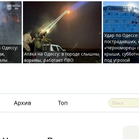
Удар по Одессе:
пострадавших, 
 Одессу:
«Черноморец» с
ли,
Атака на Одессу: в городе слышны
крыши, субботн
валы
взрывы, работает ПВО
под угрозой
Архив
Топ