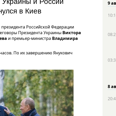
 Украины и России
9 а
нулся в Киев
10:1
и президента Российской Федерации
реговоры Президента Украины
Виктора
08:2
ева
и премьер-министра
Владимира
 часов. По их завершению Янукович
03:3
8 а
20:4