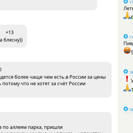
17
Лет
+13
17
а блесну))
Пив
0
16
идется более чаще чем есть.в России за цены
ь потому что не хотят за счёт России
16
а по аллеям парка, пришли