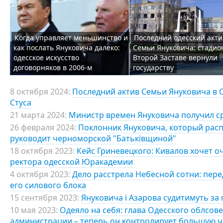
Когда управляет меньшинство и
Последний одесский акти
как послать Януковича далеко:
Семьи Януковича: стадио
одесское искусство
Второй Заставе вернули
договорняков в 2006-м
государству
8 октября 2024:
Последний актив Семьи Януковича в О
Стуса
21 марта 2024:
Министр времен Януковича получил с
26 февраля 2024:
Поклонник Януковича, который расп
руководит черноморской "Батьківщиной"
18 октября 2023:
Кейс Гриневецкого: Кивалов хочет о
ректора одесской Юракадемии
4 октября 2023:
Дело расстрела Небесной сотни: пере
его силового блока
15 сентября 2023:
Януковича і Азарова судитимуть за 
10 мая 2023:
Одеяло на себя: глава Одесского облсов
администрации – теперь он контролирует большую ч