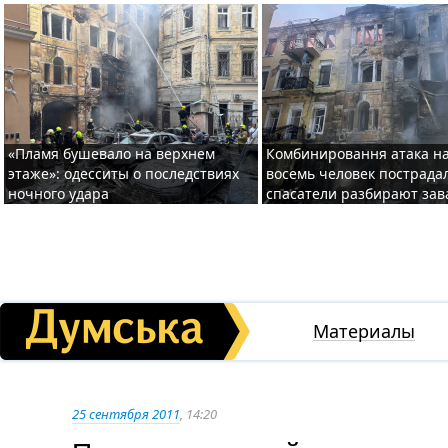
«Пламя бушевало на верхнем
Комбинировання атака на
этаже»: одесситы о последствиях
восемь человек пострада
ночного удара
спасатели разбирают за
Материалы
25 сентября 2011
, 14:20