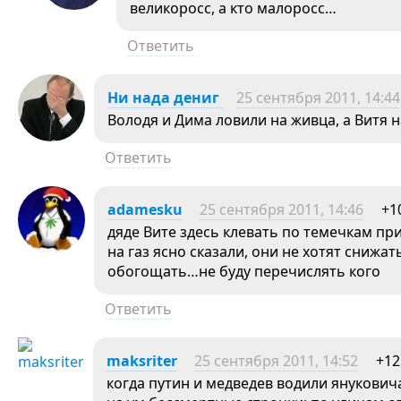
великоросс, а кто малоросс…
Ответить
Ни нада дениг
25 сентября 2011, 14:44
Володя и Дима ловили на живца, а Витя н
Ответить
adamesku
25 сентября 2011, 14:46
+1
дяде Вите здесь клевать по темечкам пр
на газ ясно сказали, они не хотят снижат
обогощать…не буду перечислять кого
Ответить
maksriter
25 сентября 2011, 14:52
+12
когда путин и медведев водили янукович