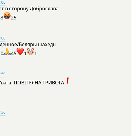
:06
ят в сторону Доброслава
63
25
:00
денное/Беляры шахеды
50
45
1
1
:59
Увага. ПОВІТРЯНА ТРИВОГА
1
:36