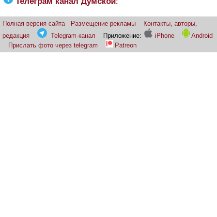
Телеграм канал Думской
:
Полная версия сайта
Размещение рекламы
Контакты, авторы,
редакция
Telegram-канал
Приложение:
iPhone
Android
Прислать фото через telegram
Patreon