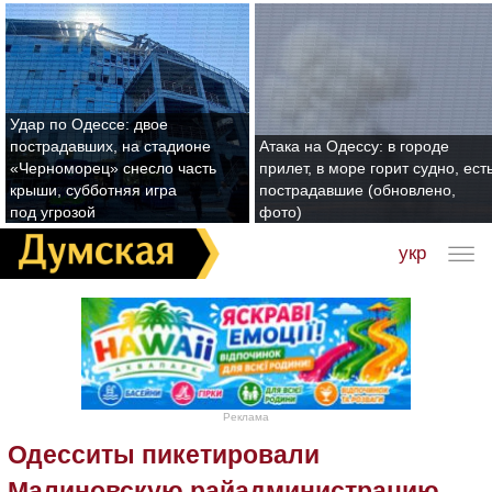
Удар по Одессе: двое
пострадавших, на стадионе
Атака на Одессу: в городе
«Черноморец» снесло часть
прилет, в море горит судно, ест
крыши, субботняя игра
пострадавшие (обновлено,
под угрозой
фото)
укр
Реклама
Одесситы пикетировали
Малиновскую райадминистрацию