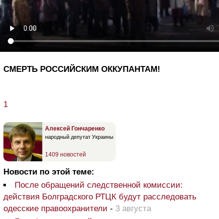
СМЕРТЬ РОССИЙСКИМ ОККУПАНТАМ!
1
Алексей Гончаренко
народный депутат Украины
1409 новостей
Новости по этой теме:
После обращений следственной комиссии:
действия Болградского РТЦК будут расследовать
одесские правоохранители
-
3 августа