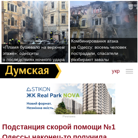
Комбинировання атака
«Пламя бушевало на верхнем
на Одессу: восемь человек
этаже»: одесситы
пострадали, спасатели
о последствиях ночного удара
разбирают завалы
укр
Реклама
Подстанция скорой помощи №1
Одессы наконец-то получила