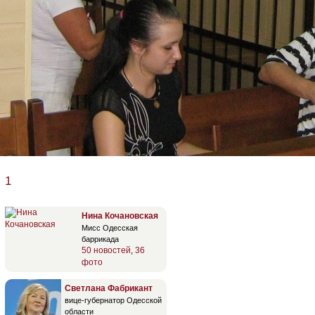
1
Нина Кочановская
Мисс Одесская
баррикада
50 новостей
,
36
фото
Светлана Фабрикант
вице-губернатор Одесской
области