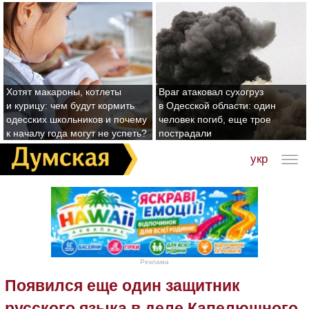
Хотят макароны, котлеты
Враг атаковал сухогруз
и курицу: чем будут кормить
в Одесской области: один
одесских школьников и почему
человек погиб, еще трое
к началу года могут не успеть?
пострадали
укр
Реклама
Появился еще один защитник
русского языка в деле Капелюшного