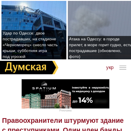
Удар по Одессе: двое
пострадавших, на стадионе
Атака на Одессу: в городе
«Черноморец» снесло часть
прилет, в море горит судно, ест
крыши, субботняя игра
пострадавшие (обновлено,
под угрозой
фото)
укр
Реклама
Правоохранители штурмуют здание
с преступниками. Один член банды