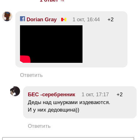
Dorian Gray
1 окт, 16:44
+2
Ответить
БЕC -серебренник
1 окт, 17:17
+2
Деды над шнурками издеваются.
И у них дедовщина))
Ответить