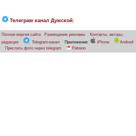
Телеграм канал Думской
:
Полная версия сайта
Размещение рекламы
Контакты, авторы,
редакция
Telegram-канал
Приложение:
iPhone
Android
Прислать фото через telegram
Patreon