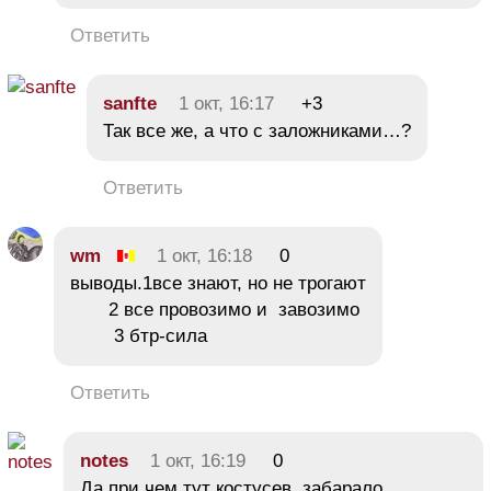
Ответить
sanfte
1 окт, 16:17
+3
Так все же, а что с заложниками…?
Ответить
wm
1 окт, 16:18
0
выводы.1все знают, но не трогают
2 все провозимо и завозимо
3 бтр-сила
Ответить
notes
1 окт, 16:19
0
Да при чем тут костусев, забарало