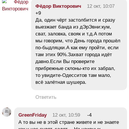
Фёдор Викторович
12 окт, 10:07
+9
Да, один чёрт застолбится и сразу
выезжает банда из дЭрЭвни:кум,
сват, заловка, свояк и т.д.А потом
мы говорим, что День города прошёл
по-быдляцки.А как ему пройти, если
там этих 90%.Захват города идёт
давно.Если Вы проверите
прибрежные склоны-кто их забрал,
то увидите-Одесситов там мало,
всё залётная шушера.
Ответить
GreenFriday
12 окт, 10:59
-4
А то вы не в этой стране живете и не знаете