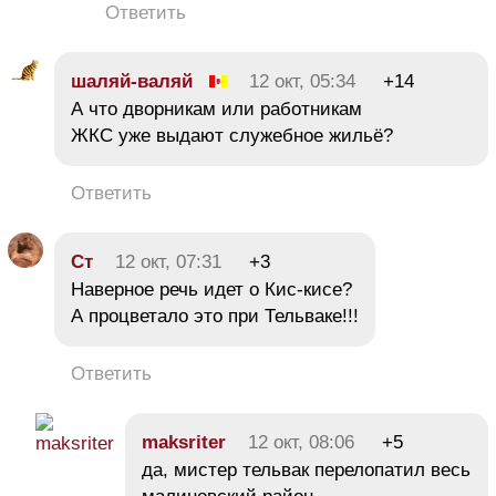
Ответить
шаляй-валяй
12 окт, 05:34
+14
А что дворникам или работникам
ЖКС уже выдают служебное жильё?
Ответить
Ст
12 окт, 07:31
+3
Наверное речь идет о Кис-кисе?
А процветало это при Тельваке!!!
Ответить
maksriter
12 окт, 08:06
+5
да, мистер тельвак перелопатил весь