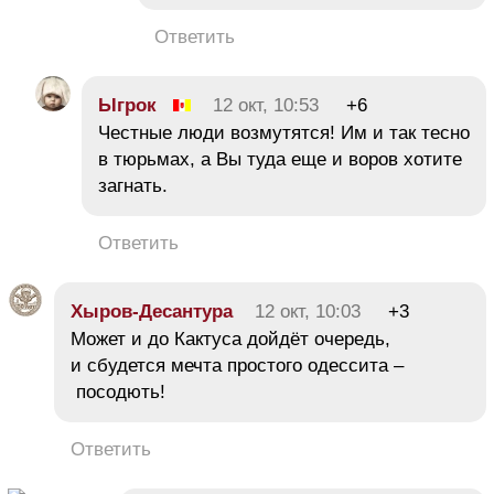
Ответить
Ыгрок
12 окт, 10:53
+6
Честные люди возмутятся! Им и так тесно
в тюрьмах, а Вы туда еще и воров хотите
загнать.
Ответить
Хыров-Десантура
12 окт, 10:03
+3
Может и до Кактуса дойдёт очередь,
и сбудется мечта простого одессита –
посодють!
Ответить