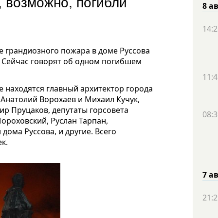
, возможно, погибли
8 а
14:2
те грандиозного пожара в доме Руссова
 Сейчас говорят об одном погибшем
11:4
е находятся главный архитектор города
 Анатолий Ворохаев и Михаил Кучук,
ир Пруцаков, депутаты горсовета
08:3
ороховский, Руслан Тарпан,
ома Руссова, и другие. Всего
к.
7 а
21:2