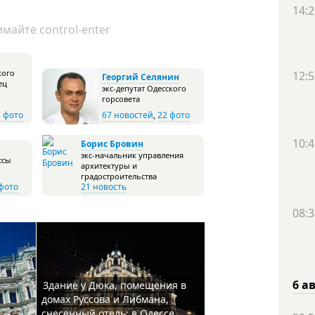
14:2
майте control-enter
кого
12:5
Георгий Селянин
ец
экс-депутат Одесского
горсовета
8 фото
67 новостей
,
22 фото
10:4
Борис Бровин
экс-начальник управления
ссы
архитектуры и
градостроительства
фото
21 новость
08:3
6 а
Здание у Дюка, помещения в
домах Руссова и Либмана,
снесенный отель: в Одессе