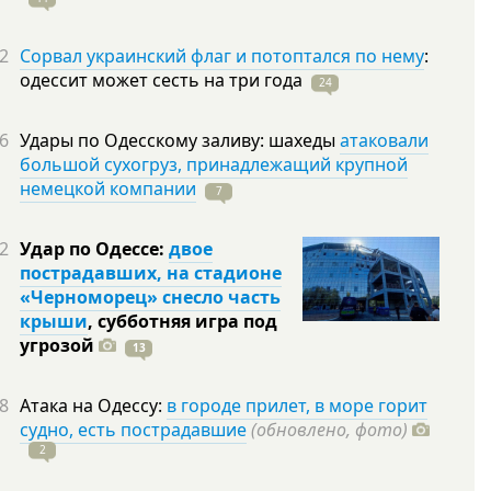
2
Сорвал украинский флаг и потоптался по нему
:
одессит может сесть на три
года
24
6
Удары по Одесскому заливу: шахеды
атаковали
большой сухогруз, принадлежащий крупной
немецкой компании
7
2
Удар по Одессе:
двое
пострадавших, на стадионе
«Черноморец» снесло часть
крыши
, субботняя игра под
угрозой
13
8
Атака на Одессу:
в городе прилет, в море горит
судно, есть пострадавшие
(обновлено, фото)
2