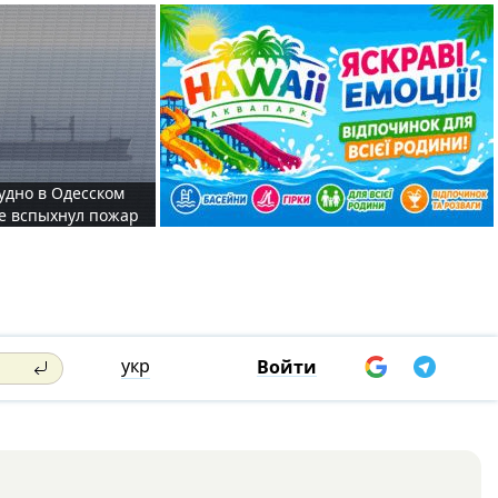
судно в Одесском
те вспыхнул пожар
укр
Войти