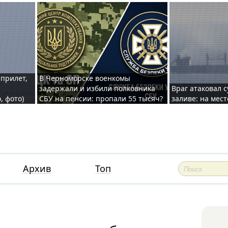
 прилет,
В Черноморске военкомы
задержали и избили полковника
Враг атаковал 
, фото)
СБУ на пенсии: пропали 55 тысяч?
заливе: на мес
Архив
Топ