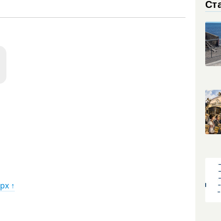
Ст
рх ↑