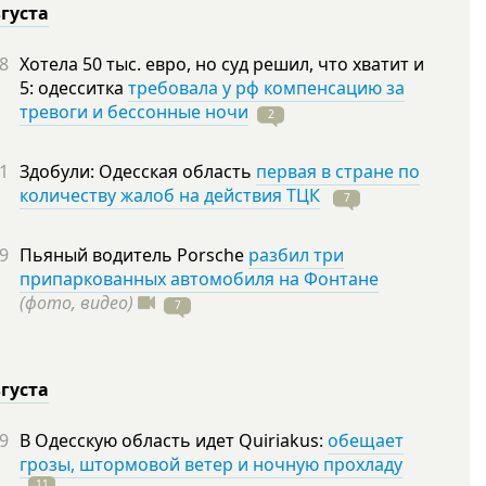
вгуста
8
Хотела 50 тыс. евро, но суд решил, что хватит и
5: одесситка
требовала у рф компенсацию за
тревоги и бессонные ночи
2
1
Здобули: Одесская область
первая в стране по
количеству жалоб на действия ТЦК
7
9
Пьяный водитель Porsche
разбил три
припаркованных автомобиля на Фонтане
(фото, видео)
7
вгуста
9
В Одесскую область идет Quiriakus:
обещает
грозы, штормовой ветер и ночную прохладу
11