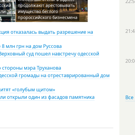
22:5
сский
продолжают арестовывать
или
имущество беглого
пророссийского бизнесмена
21:4
кция отказалась выдать разрешение на
 8 млн грн на дом Руссова
: Верховный суд пошел навстречу одесской
20:0
о стороны мэра Труханова
одесской громады на отреставрированный дом
щитят «голубым щитом»
ли открыли один из фасадов памятника
Все