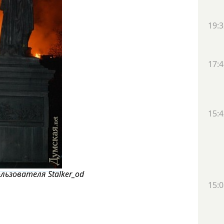
19:3
17:4
15:4
льзователя Stalker_od
15:0