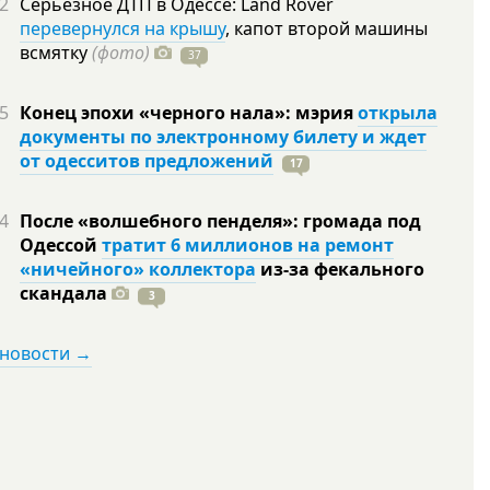
2
Серьезное ДТП в Одессе: Land Rover
перевернулся на крышу
, капот второй машины
всмятку
(фото)
37
5
Конец эпохи «черного нала»: мэрия
открыла
документы по электронному билету и ждет
от одесситов предложений
17
4
После «волшебного пенделя»: громада под
Одессой
тратит 6 миллионов на ремонт
«ничейного» коллектора
из-за фекального
скандала
3
 новости →