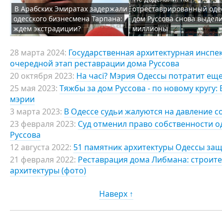
В Арабских Эмиратах задержали
отреставрированный оде
одесского бизнесмена Тарпана:
дом Руссова снова выдел
ждем экстрадиции?
миллионы
28 марта 2024:
Государственная архитектурная инспе
очередной этап реставрации дома Руссова
20 октября 2023:
На часі? Мэрия Одессы потратит еще
25 мая 2023:
Тяжбы за дом Руссова - по новому кругу
мэрии
3 марта 2023:
В Одессе судьи жалуются на давление с
23 февраля 2023:
Суд отменил право собственности 
Руссова
12 августа 2022:
51 памятник архитектуры Одессы за
21 февраля 2022:
Реставрация дома Либмана: строите
архитектуры (фото)
Наверх ↑