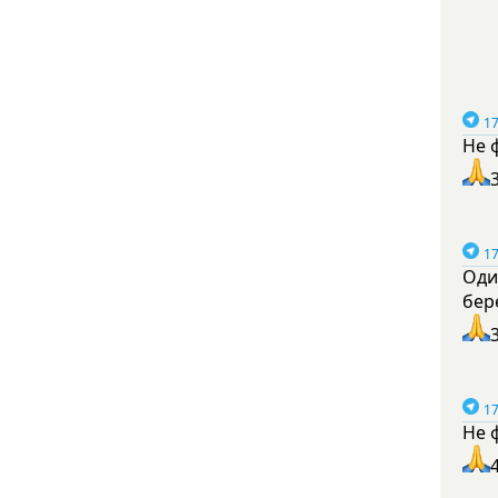
17
Не 
17
Оди
бер
17
Не 