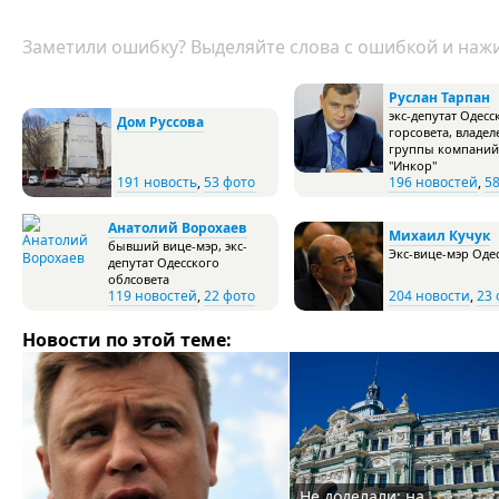
Заметили ошибку? Выделяйте слова с ошибкой и нажи
Руслан Тарпан
экс-депутат Одесс
Дом Руссова
горсовета, владел
группы компаний
"Инкор"
191 новость
,
53 фото
196 новостей
,
5
Анатолий Ворохаев
Михаил Кучук
бывший вице-мэр, экс-
Экс-вице-мэр Оде
депутат Одесского
облсовета
119 новостей
,
22 фото
204 новости
,
23 
Новости по этой теме:
Не доделали: на