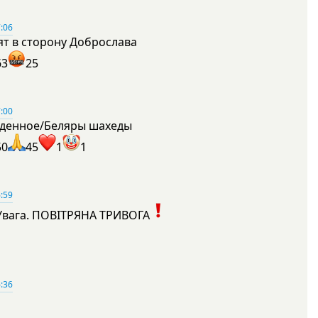
:06
ят в сторону Доброслава
63
25
:00
денное/Беляры шахеды
50
45
1
1
:59
Увага. ПОВІТРЯНА ТРИВОГА
1
:36