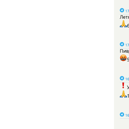
17
Лет
17
Пив
16
16