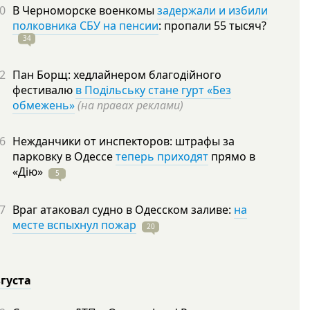
0
В Черноморске военкомы
задержали и избили
полковника СБУ на пенсии
: пропали 55
тысяч?
34
2
Пан Борщ: хедлайнером благодійного
фестивалю
в Подільську стане гурт «Без
обмежень»
(на правах реклами)
6
Нежданчики от инспекторов: штрафы за
парковку в Одессе
теперь приходят
прямо в
«Дію»
5
7
Враг атаковал судно в Одесском заливе:
на
месте вспыхнул пожар
20
вгуста