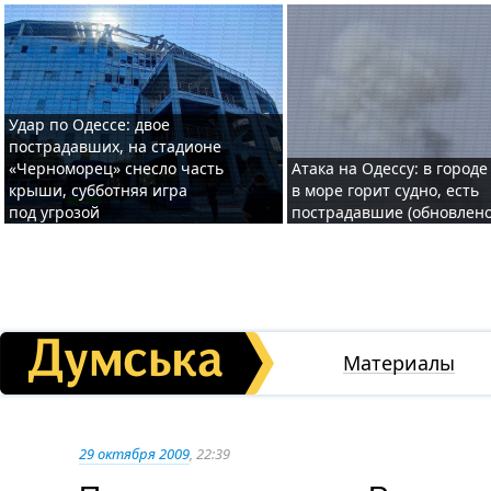
Удар по Одессе: двое
пострадавших, на стадионе
«Черноморец» снесло часть
Атака на Одессу: в городе
крыши, субботняя игра
в море горит судно, есть
под угрозой
пострадавшие (обновлено
Материалы
29 октября 2009
, 22:39