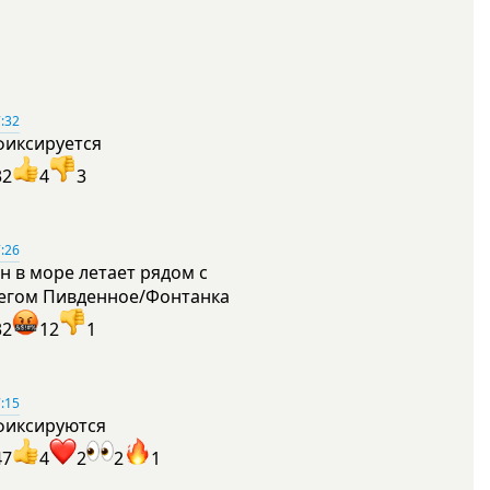
:32
фиксируется
32
4
3
:26
н в море летает рядом с
егом Пивденное/Фонтанка
32
12
1
:15
фиксируются
47
4
2
2
1