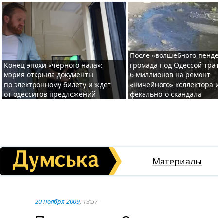
После «волшебного пенде
Конец эпохи «черного нала»:
громада под Одессой тра
мэрия открыла документы
6 миллионов на ремонт
по электронному билету и ждет
«ничейного» коллектора и
от одесситов предложений
фекального скандала
Материалы
20 ноября 2009
, 13:57