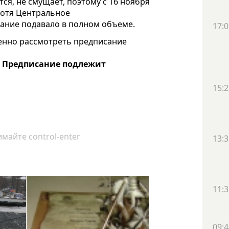
тся, не смущает, поэтому с 16 ноября
хотя Центральное
дание подавало в полном объеме.
17:0
енно рассмотреть предписание
.
Предписание подлежит
15:2
майте control-enter
13:3
11:3
09:4