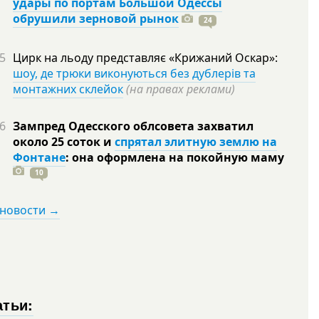
удары по портам Большой Одессы
обрушили зерновой рынок
24
5
Цирк на льоду представляє «Крижаний Оскар»:
шоу, де трюки виконуються без дублерів та
монтажних склейок
(на правах реклами)
6
Зампред Одесского облсовета захватил
около 25 соток и
спрятал элитную землю на
Фонтане
: она оформлена на покойную
маму
10
 новости →
атьи: