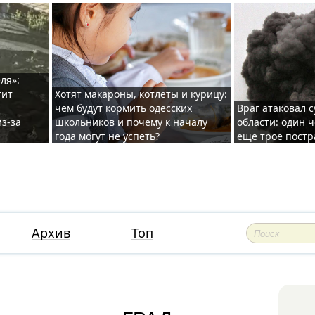
ля»:
тит
Хотят макароны, котлеты и курицу:
чем будут кормить одесских
Враг атаковал с
з-за
школьников и почему к началу
области: один ч
года могут не успеть?
еще трое постр
Архив
Топ