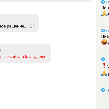
17
Лет
вое решение…» Э.Г
17
Пив
3
его сайта и был удалён.
16
16