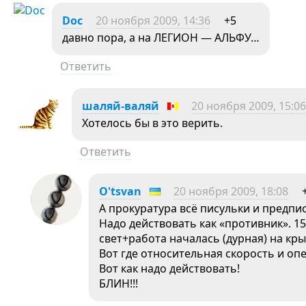
Doc
20 ноября 2009, 14:36
+5
давно пора, а на ЛЕГИОН — АЛЬФУ…
Ответить
шаляй-валяй
20 ноября 2009, 15:06
Хотелось бы в это верить.
Ответить
O'tsvan
20 ноября 2009, 18:08
А прокуратура всё писульки и предпи
Надо действовать как «противник». 15
свет+работа началась (дурная) на кр
Вот где относительная скорость и оп
Вот как надо действовать!
БЛИН!!!