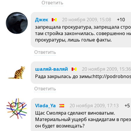
Ответить
Джек
20 ноября 2009, 15:08
+10
запрещала прокуратура, запрещала стро
там стройка закончилась. совершенно н
прокуратуры, лишь голые факты.
Ответить
шаляй-валяй
20 ноября 2009, 15:36
Рада закрылась до зимы:http://podrobnos
Ответить
Vlada_Ya
20 ноября 2009, 17:13
+5
Щас Смоляра сделают виноватым.
Материальный ущерб кандидатам в през
он будет возмещать?