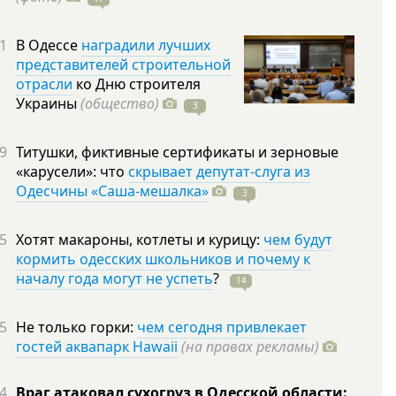
1
В Одессе
наградили лучших
представителей строительной
отрасли
ко Дню строителя
Украины
(общество)
3
9
Титушки, фиктивные сертификаты и зерновые
«карусели»: что
скрывает депутат-слуга из
Одесчины «Саша-мешалка»
3
5
Хотят макароны, котлеты и курицу:
чем будут
кормить одесских школьников и почему к
началу года могут не успеть
?
14
5
Не только горки:
чем сегодня привлекает
гостей аквапарк Hawaii
(на правах рекламы)
4
Враг атаковал сухогруз в Одесской области: