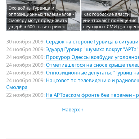
Эхо войны Гурвица и
оппозиционных телеканалов -
Как городские власти
Смоляру могут предъявить
уничтожают помещения
ущерб в 600 тысяч гривен
неугодных СМИ (фотореп
30 ноября 2009:
Сердюк на стороне Гурвица в ситуаци
24 ноября 2009:
Эдуард Гурвиц: "шумиха вокруг "АРТа"
24 ноября 2009:
Прокурор Одессы возбудил уголовное
24 ноября 2009:
Отметившегося на сносе крыше теле
24 ноября 2009:
Оппозиционные депутаты: "Гурвиц на
24 ноября 2009:
Нацсовет по телевидению и радиове
Смоляра
22 ноября 2009:
На АРТовском фронте без перемен - р
Наверх ↑