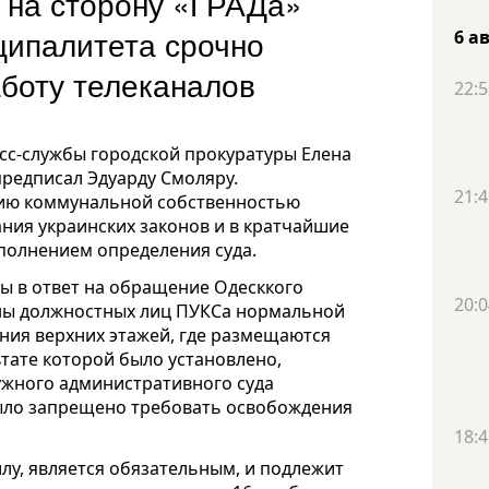
 на сторону «ГРАДа»
ципалитета срочно
6 а
боту телеканалов
22:5
сс-службы городской прокуратуры Елена
редписал Эдуарду Смоляру.
21:4
нию коммунальной собственностью
ания украинских законов и в кратчайшие
полнением определения суда.
сы в ответ на обращение Одесккого
20:0
оны должностных лиц ПУКСа нормальной
ния верхних этажей, где размещаются
ьтате которой было установлено,
ужного административного суда
было запрещено требовать освобождения
18:4
лу, является обязательным, и подлежит