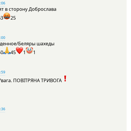
:06
ят в сторону Доброслава
63
25
:00
денное/Беляры шахеды
50
45
1
1
:59
Увага. ПОВІТРЯНА ТРИВОГА
1
:36