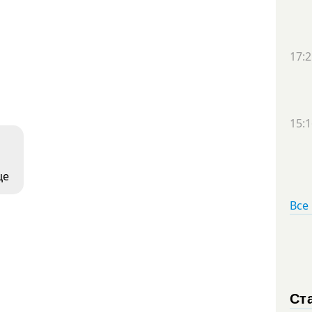
17:2
15:1
це
Все
Ст