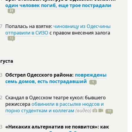
один человек погиб, еще трое пострадали
31
7
Попалась на взятке:
чиновницу из Одесчины
отправили в СИЗО
с правом внесения залога
12
вгуста
3
Обстрел Одесского района:
повреждены
семь домов, есть пострадавший
1
2
Скандал в Одесском театре кукол: бывшего
режиссера
обвинили в рассылке нюдсов и
порно студенткам и коллегам
(видео)
10
3
«Никаких альтернатив не появится»: как