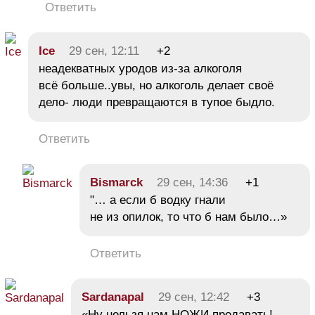
Ответить
Ice
29 сен, 12:11
+2
неадекватных уродов из-за алкоголя
всё больше..увы, но алкоголь делает своё
дело- люди превращаются в тупое быдло.
Ответить
Bismarck
29 сен, 14:36
+1
"… а если б водку гнали
не из опилок, то что б нам было…»
Ответить
Sardanapal
29 сен, 12:42
+3
«Ну нельзя нам НОЖИ продавать!