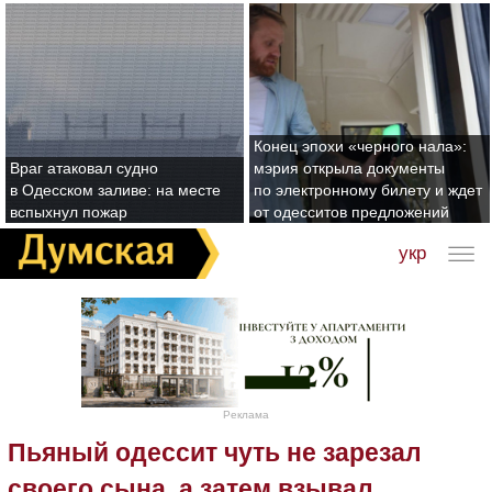
Конец эпохи «черного нала»:
Враг атаковал судно
мэрия открыла документы
в Одесском заливе: на месте
по электронному билету и ждет
вспыхнул пожар
от одесситов предложений
укр
Реклама
Пьяный одессит чуть не зарезал
своего сына, а затем взывал