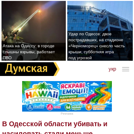
Удар по Одессе: двое
пострадавших, на стадионе
Атака на Одессу: в городе
«Черноморец» снесло часть
слышны взрывы, работает
крыши, субботняя игра
ПВО
под угрозой
укр
Реклама
В Одесской области убивать и
насиловать стали меньше