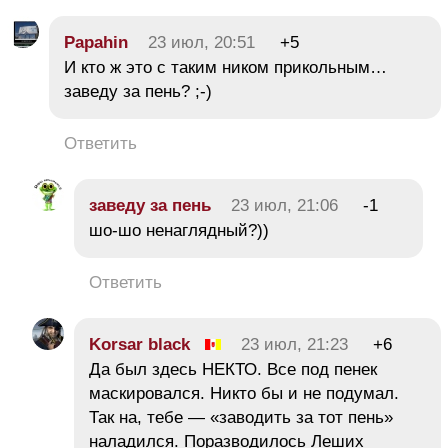
Papahin
23 июл, 20:51
+5
И кто ж это с таким ником прикольным…
заведу за пень? ;-)
Ответить
заведу за пень
23 июл, 21:06
-1
шо-шо ненаглядный?))
Ответить
Korsar black
23 июл, 21:23
+6
Да был здесь НЕКТО. Все под пенек
маскировался. Никто бы и не подумал.
Так на, тебе — «заводить за тот пень»
наладился. Поразводилось Леших