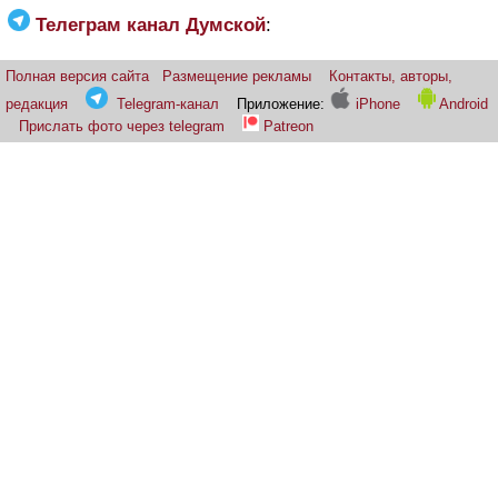
Телеграм канал Думской
:
Полная версия сайта
Размещение рекламы
Контакты, авторы,
редакция
Telegram-канал
Приложение:
iPhone
Android
Прислать фото через telegram
Patreon