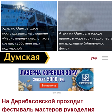
Удар по Одессе: двое
пострадавших, на стадионе
Атака на Одессу: в городе
«Черноморец» снесло часть
прилет, в море горит судно, ест
крыши, субботняя игра
пострадавшие (обновлено,
под угрозой
фото)
укр
Реклама
На Дерибасовской проходит
фестиваль мастеров рукоделия