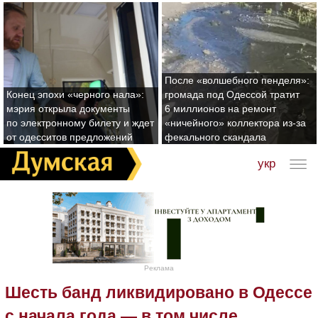
После «волшебного пенделя»:
Конец эпохи «черного нала»:
громада под Одессой тратит
мэрия открыла документы
6 миллионов на ремонт
по электронному билету и ждет
«ничейного» коллектора из-за
от одесситов предложений
фекального скандала
укр
Реклама
Шесть банд ликвидировано в Одессе
с начала года — в том числе