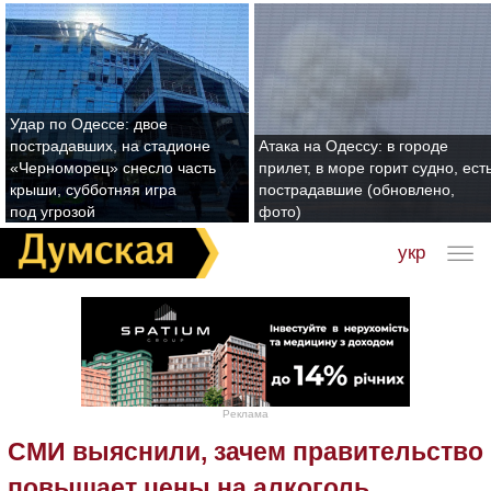
Удар по Одессе: двое
пострадавших, на стадионе
Атака на Одессу: в городе
«Черноморец» снесло часть
прилет, в море горит судно, ест
крыши, субботняя игра
пострадавшие (обновлено,
под угрозой
фото)
укр
Реклама
СМИ выяснили, зачем правительство
повышает цены на алкоголь