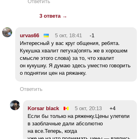
Ответить
3 ответа →
urvas66
5 окт, 18:41
-1
Интересный у вас круг общения, ребята.
Кукушка хвалит петуха(опять же в хорошем
смысле этого слова) за то, что хвалит
он кукушку. Я думаю здесь уместно говорить
о поднятии цен на ряжанку.
Ответить
Korsar black
5 окт, 20:13
+4
Если бы только на ряженку.Цены улетели
в заоблачные дали абсолютно
на все.Теперь, когда
уже не на что поднимать цены — взялись