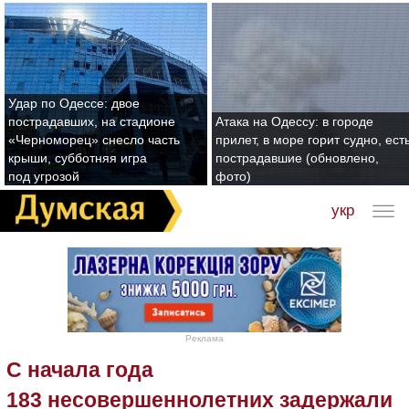
Удар по Одессе: двое
пострадавших, на стадионе
Атака на Одессу: в городе
«Черноморец» снесло часть
прилет, в море горит судно, ест
крыши, субботняя игра
пострадавшие (обновлено,
под угрозой
фото)
укр
Реклама
С начала года
183 несовершеннолетних задержали