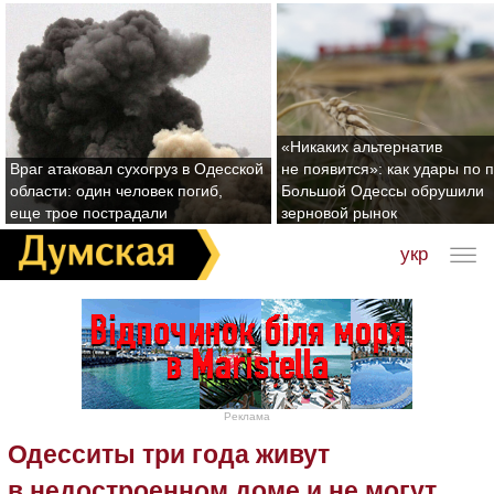
«Никаких альтернатив
Враг атаковал сухогруз в Одесской
не появится»: как удары по 
области: один человек погиб,
Большой Одессы обрушили
еще трое пострадали
зерновой рынок
укр
Реклама
Одесситы три года живут
в недостроенном доме и не могут