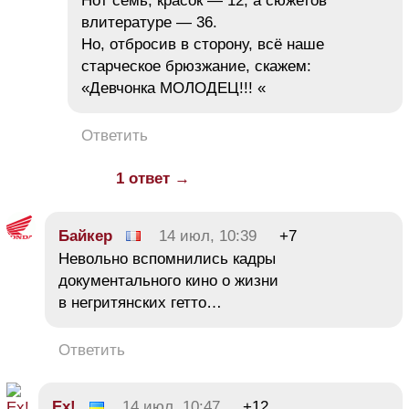
Нот семь, красок — 12, а сюжетов
влитературе — 36.
Но, отбросив в сторону, всё наше
старческое брюзжание, скажем:
«Девчонка МОЛОДЕЦ!!! «
Ответить
1 ответ →
Байкер
14 июл, 10:39
+7
Невольно вспомнились кадры
документального кино о жизни
в негритянских гетто…
Ответить
Ex!
14 июл, 10:47
+12