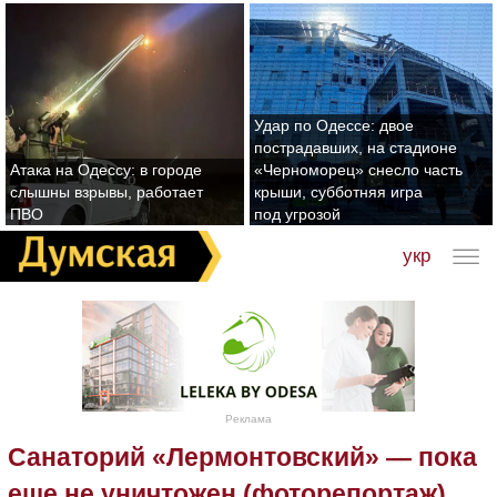
Удар по Одессе: двое
пострадавших, на стадионе
Атака на Одессу: в городе
«Черноморец» снесло часть
слышны взрывы, работает
крыши, субботняя игра
ПВО
под угрозой
укр
Реклама
Санаторий «Лермонтовский» — пока
еще не уничтожен (фоторепортаж)