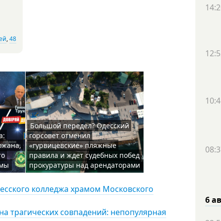
14:2
ей
,
48
12:5
10:4
Большой передел? Одесский
а:
горсовет отменил
ожана,
«гурвицевские» пляжные
08:3
то
правила и ждет судебных побед
емы
прокуратуры над арендаторами
десского колледжа храмом Московского
6 а
лна трагических совпадений: непопулярная