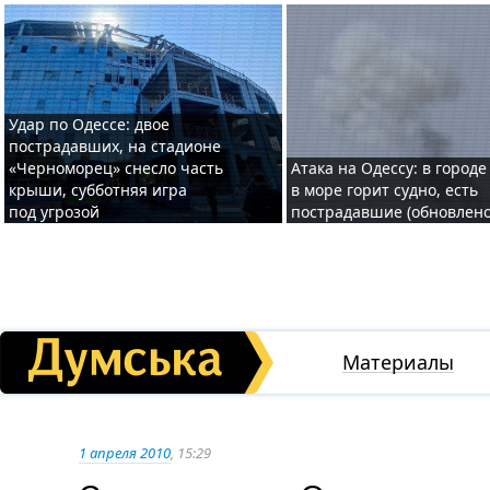
Удар по Одессе: двое
пострадавших, на стадионе
«Черноморец» снесло часть
Атака на Одессу: в городе
крыши, субботняя игра
в море горит судно, есть
под угрозой
пострадавшие (обновлено
Материалы
1 апреля 2010
, 15:29