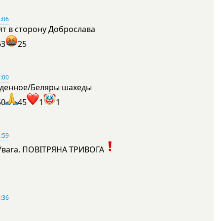
:06
ят в сторону Доброслава
63
25
:00
денное/Беляры шахеды
50
45
1
1
:59
Увага. ПОВІТРЯНА ТРИВОГА
1
:36