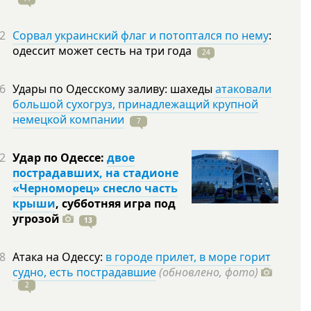
2
Сорвал украинский флаг и потоптался по нему
:
одессит может сесть на три
года
24
6
Удары по Одесскому заливу: шахеды
атаковали
большой сухогруз, принадлежащий крупной
немецкой компании
7
2
Удар по Одессе:
двое
пострадавших, на стадионе
«Черноморец» снесло часть
крыши
, субботняя игра под
угрозой
13
8
Атака на Одессу:
в городе прилет, в море горит
судно, есть пострадавшие
(обновлено, фото)
2