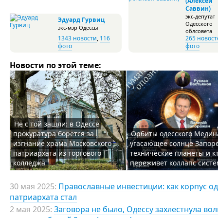
(Алексей
Саввин)
экс-депутат
Эдуард Гурвиц
Одесского
экс-мэр Одессы
облсовета
1343 новости
,
116
265 новост
фото
фото
Новости по этой теме:
Не с той зашли: в Одессе
прокуратура борется за
Орбиты одесского Медин
изгнание храма Московского
угасающее солнце Запор
патриархата из торгового
технические планеты и к
колледжа
переживет коллапс сист
30 мая 2025:
Православные инвестиции: как корпус о
патриархата стал
2 мая 2025:
Заговора не было, Одессу захлестнула во