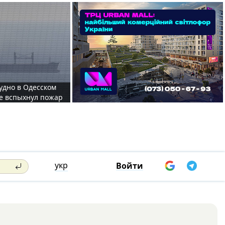
судно в Одесском
те вспыхнул пожар
укр
Войти