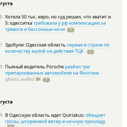
вгуста
8
Хотела 50 тыс. евро, но суд решил, что хватит и
5: одесситка
требовала у рф компенсацию за
тревоги и бессонные ночи
4
1
Здобули: Одесская область
первая в стране по
количеству жалоб на действия ТЦК
7
9
Пьяный водитель Porsche
разбил три
припаркованных автомобиля на Фонтане
(фото, видео)
7
вгуста
9
В Одесскую область идет Quiriakus:
обещает
грозы, штормовой ветер и ночную прохладу
11