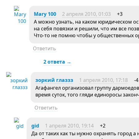
Mary 100
2 апреля 2010, 01:03
+3
А можно узнать, на каком юридическом ос
на себя повязки и решили, что им все поз
Что-то не помню чтобы у общественных о
Ответить
2 ответа →
зоркий глаззз
1 апреля 2010, 17:18
-4
Агафангел организовал группу дармоедов
время суток, того гляди единоросы законч
Ответить
gid
1 апреля 2010, 19:14
+2
Да от таких как ты нужно охранять город а 