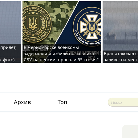
 прилет,
В Черноморске военкомы
задержали и избили полковника
Враг атаковал 
, фото)
СБУ на пенсии: пропали 55 тысяч?
заливе: на мес
Архив
Топ