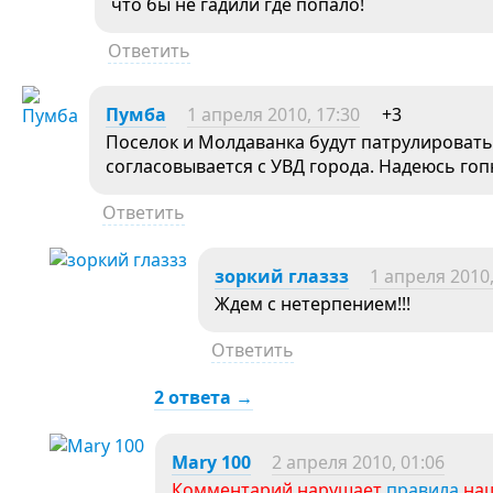
что бы не гадили где попало!
Ответить
Пумба
1 апреля 2010, 17:30
+3
Поселок и Молдаванка будут патрулировать
согласовывается с УВД города. Надеюсь го
Ответить
зоркий глаззз
1 апреля 2010,
Ждем с нетерпением!!!
Ответить
2 ответа →
Mary 100
2 апреля 2010, 01:06
Комментарий нарушает
правила
наш