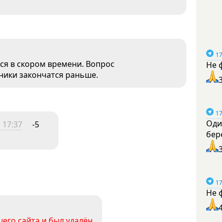
17
ся в скором времени. Вопрос
Не 
пники закончатся раньше.
17
Оди
 17:37
-5
бер
17
Не 
его сайта и был удалён.