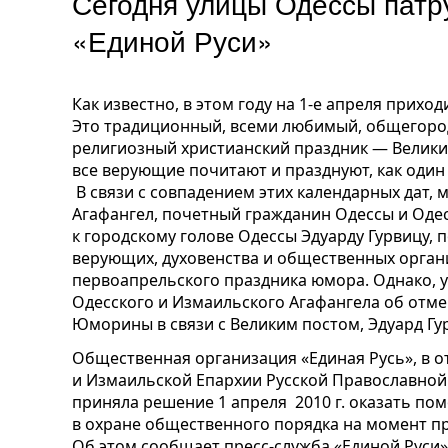
Сегодня улицы Одессы пат
«Единой Руси»
Как известно, в этом году на 1-е апреля приход
Это традиционный, всеми любимый, общегоро
религиозный христианский праздник — Великий
все верующие почитают и празднуют, как один
В связи с совпадением этих календарных дат,
Агафангел, почетный гражданин Одессы и Одес
к городскому голове Одессы Эдуарду Гурвицу,
верующих, духовенства и общественных органи
первоапрельского праздника юмора. Однако, 
Одесского и Измаильского Агафангела об отм
Юморины в связи с Великим постом, Эдуард Гур
Общественная организация «Единая Русь», в 
и Измаильской Епархии Русской Православной
приняла решение 1 апреля 2010 г. оказать п
в охране общественного порядка на момент п
Об этом сообщает пресс-служба «Единой Руси»