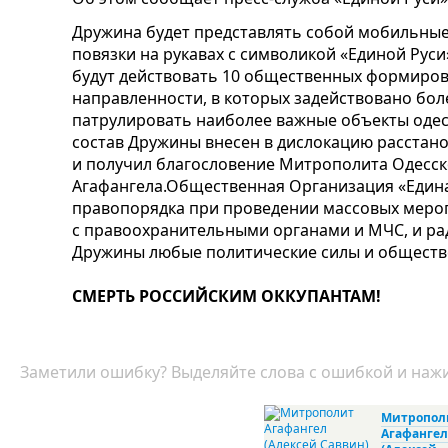
Дружина будет представлять собой мобильные
повязки на рукавах с символикой «Единой Руси
будут действовать 10 общественных формиро
направленности, в которых задействовано боле
патрулировать наиболее важные объекты одесс
состав Дружины внесен в дислокацию расстанов
и получил благословение Митрополита Одесск
Агафангела.Общественная Организация «Едина
правопорядка при проведении массовых мероп
с правоохранительными органами и МЧС, и рад
Дружины любые политические силы и обществ
СМЕРТЬ РОССИЙСКИМ ОККУПАНТАМ!
Заметили ошибку? Выделяйте слова с ошибкой и нажи
Митропол
Агафангел