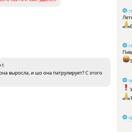
17
Лет
17
Пив
+1
 она выросла, и шо она патрулирует? С этого
16
16