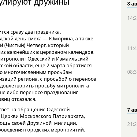
рулируют дружины
8 а
14:2
ится сразу два праздника.
дской день смеха — Юморина, а также
 (Чистый) Четверг, который
11:4
 из важнейших в церковном календаре.
 митрополит Одесский и Измаильский
ской области, еще 2 марта обратился
08:3
 по многочисленным просьбам
заций региона, с просьбой о переносе
удовлетворить просьбу митрополита
ене либо переносе празднования
виц отказался.
ответ на обращение Одесской
7 а
 Церкви Московского Патриархата,
омощь своей Дружиной милиции,
21:2
роведения городских мероприятий.
.