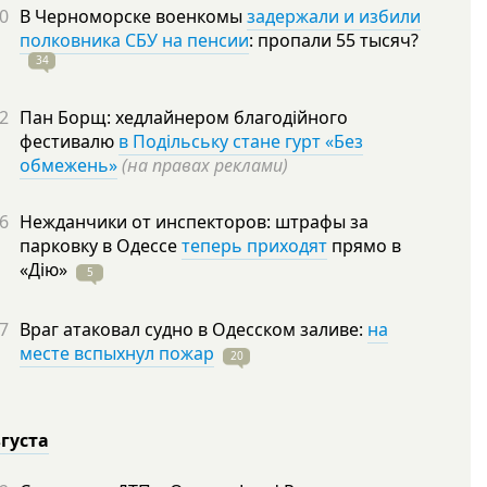
0
В Черноморске военкомы
задержали и избили
полковника СБУ на пенсии
: пропали 55
тысяч?
34
2
Пан Борщ: хедлайнером благодійного
фестивалю
в Подільську стане гурт «Без
обмежень»
(на правах реклами)
6
Нежданчики от инспекторов: штрафы за
парковку в Одессе
теперь приходят
прямо в
«Дію»
5
7
Враг атаковал судно в Одесском заливе:
на
месте вспыхнул пожар
20
вгуста