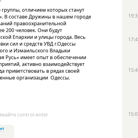
 группы, отличием которых станут
19:3
». В составе Дружины в нашем городе
ваний правоохранительной
е 200 человек. Они будут
кой Епархии и улицы города. Весь
17:4
ки сил и средств УВД г.Одессы
ого и Измаильского Владыки
я Русь» имеет опыт в обеспечении
риятий, активно взаимодействует
15:4
а приветствовать в рядах своей
енные организации Одессы.
15:0
майте control-enter
ит