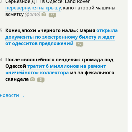
2
Серьезное ДТП в Одессе: Land Rover
перевернулся на крышу
, капот второй машины
всмятку
(фото)
37
5
Конец эпохи «черного нала»: мэрия
открыла
документы по электронному билету и ждет
от одесситов предложений
17
4
После «волшебного пенделя»: громада под
Одессой
тратит 6 миллионов на ремонт
«ничейного» коллектора
из-за фекального
скандала
3
 новости →