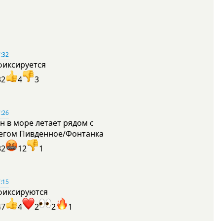
:32
фиксируется
32
4
3
:26
н в море летает рядом с
егом Пивденное/Фонтанка
32
12
1
:15
фиксируются
47
4
2
2
1