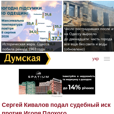
Число пострадавших после а
на Одессу выросло
до двенадцати: часть города
Историческая жара: Одесса
все еще без света и воды
побила рекорд 1963 года
(обновлено)
укр
Реклама
Сергей Кивалов подал судебный иск
против Игоря Плохого