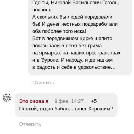
Где ты, Николай Васильевич Гоголь,
появись!
А скольких бы людей порадовали
бы! И денег честных подзаработали
оба поболее того иска!
Вот в передвижном цирке шапито
показывали б себя без грима
на ярмарках на наших пространствах
и в Эуропе. И народу, и детишкам
в радость и себе в удовольствие…
Ответить
Это снова я
9 фев, 14:27
+5
Плохой, отдав бабло, станет Хорошим?
Ответить