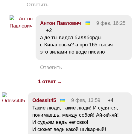
Ответить
Антон Павлович
9 фев, 16:25
+2
а де ты видел биллборды
с Киваловым? а про 165 тысяч
это вилами по воде писано
Ответить
1 ответ →
Odessit45
9 фев, 13:59
+4
Такие люди, такие люди! И судятся,
понимаешь, между собой! Ай-яй-яй!
И судьям ведь неловко!
И сюжет ведь какой шИкарный!