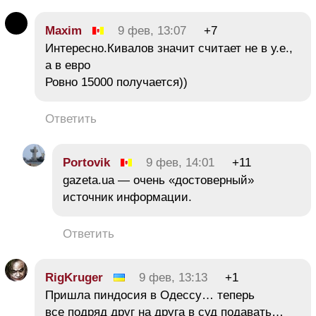
Maxim
9 фев, 13:07
+7
Интересно.Кивалов значит считает не в у.е.,
а в евро
Ровно 15000 получается))
Ответить
Portovik
9 фев, 14:01
+11
gazeta.ua — очень «достоверный»
источник информации.
Ответить
RigKruger
9 фев, 13:13
+1
Пришла пиндосия в Одессу… теперь
все подряд друг на друга в суд подавать…