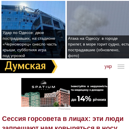
Удар по Одессе: двое
пострадавших, на стадионе
Атака на Одессу: в городе
«Черноморец» снесло часть
прилет, в море горит судно, ест
крыши, субботняя игра
пострадавшие (обновлено,
под угрозой
фото)
укр
Реклама
Сессия горсовета в лицах: эти люди
запрещают нам ковыряться в носу