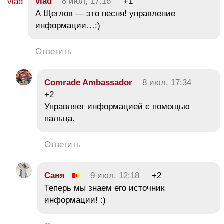
vlad
8 июл, 17:16
+1
А Щеглов — это песня! управление
информации…:)
Ответить
Comrade Ambassador
8 июл, 17:34
+2
Управляет информацией с помощью
пальца.
Ответить
Саня
9 июл, 12:18
+2
Теперь мы знаем его источник
информации! :)