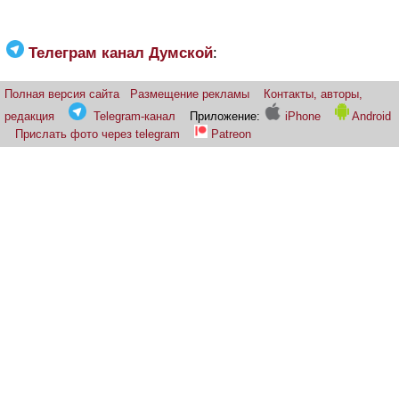
Телеграм канал Думской
:
Полная версия сайта
Размещение рекламы
Контакты, авторы,
редакция
Telegram-канал
Приложение:
iPhone
Android
Прислать фото через telegram
Patreon