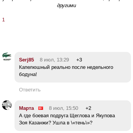
другими
1
Serj85
8 июл, 13:29
+3
Капелюшный реально после недельного
бодуна!
Ответить
Марта
8 июл, 15:50
+2
А где боевая подруга Щеглова и Якупова
Зоя Казанжи? Ушла в \«тень\»?