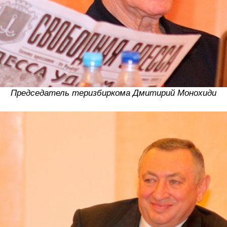
Председатель теризбиркома Дмитирий Монохиди