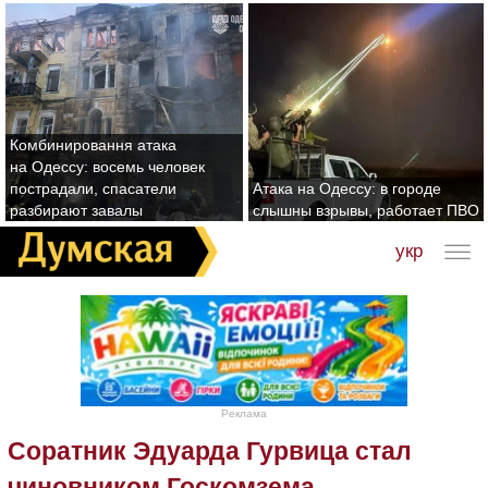
Комбинировання атака
на Одессу: восемь человек
пострадали, спасатели
Атака на Одессу: в городе
разбирают завалы
слышны взрывы, работает ПВО
укр
Реклама
Соратник Эдуарда Гурвица стал
чиновником Госкомзема