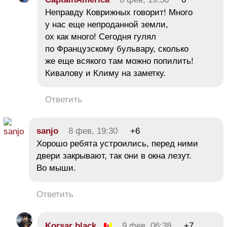
Неправду Коврижных говорит! Много
у нас еще непроданной земли,
ох как много! Сегодня гулял
по Французскому бульвару, сколько
же еще всякого там можно попилить!
Кивалову и Климу на заметку.
Ответить
sanjo
8 фев, 19:30
+6
Хорошо ребята устроились, перед ними
двери закрывают, так они в окна лезут.
Во мыши.
Ответить
Korsar black
9 фев, 06:38
+7