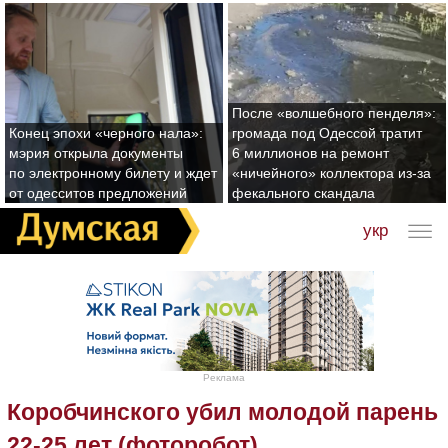
После «волшебного пенделя»:
Конец эпохи «черного нала»:
громада под Одессой тратит
мэрия открыла документы
6 миллионов на ремонт
по электронному билету и ждет
«ничейного» коллектора из-за
от одесситов предложений
фекального скандала
укр
Реклама
Коробчинского убил молодой парень
22-25 лет (фоторобот)