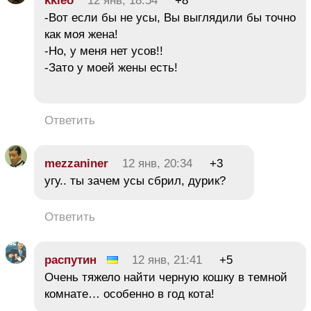
kkleo
12 янв, 18:54
+8
-Вот если бы не усы, Вы выглядили бы точно
как моя жена!
-Но, у меня нет усов!!
-Зато у моей жены есть!
Ответить
mezzaniner
12 янв, 20:34
+3
угу.. ты зачем усы сбрил, дурик?
Ответить
распутин
12 янв, 21:41
+5
Очень тяжело найти черную кошку в темной
комнате… особенно в год кота!