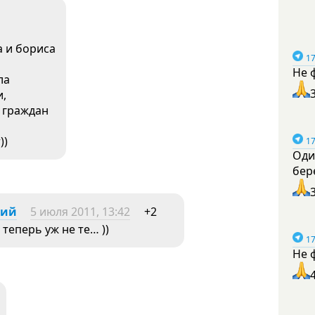
а и бориса
17
Не 
ла
и,
я граждан
))
17
Оди
бер
жий
5 июля 2011, 13:42
+2
 теперь уж не те… ))
17
Не 