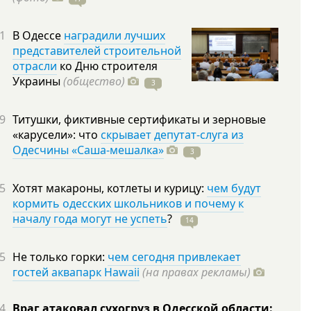
1
В Одессе
наградили лучших
представителей строительной
отрасли
ко Дню строителя
Украины
(общество)
3
9
Титушки, фиктивные сертификаты и зерновые
«карусели»: что
скрывает депутат-слуга из
Одесчины «Саша-мешалка»
3
5
Хотят макароны, котлеты и курицу:
чем будут
кормить одесских школьников и почему к
началу года могут не успеть
?
14
5
Не только горки:
чем сегодня привлекает
гостей аквапарк Hawaii
(на правах рекламы)
4
Враг атаковал сухогруз в Одесской области: