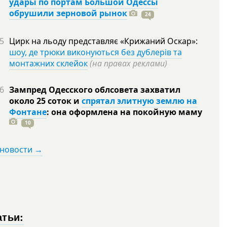
удары по портам Большой Одессы
обрушили зерновой рынок
24
5
Цирк на льоду представляє «Крижаний Оскар»:
шоу, де трюки виконуються без дублерів та
монтажних склейок
(на правах реклами)
6
Зампред Одесского облсовета захватил
около 25 соток и
спрятал элитную землю на
Фонтане
: она оформлена на покойную
маму
10
 новости →
атьи: