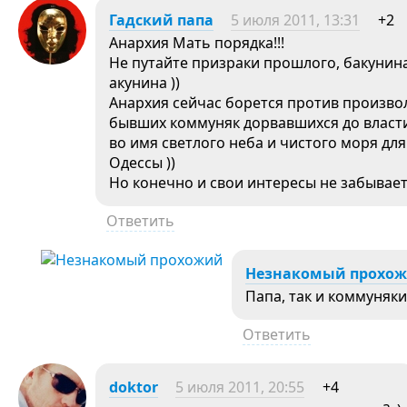
Гадский папа
5 июля 2011, 13:31
+2
Анархия Мать порядка!!!
Не путайте призраки прошлого, бакунин
акунина ))
Анархия сейчас борется против произво
бывших коммуняк дорвавшихся до власт
во имя светлого неба и чистого моря дл
Одессы ))
Но конечно и свои интересы не забывает
Ответить
Незнакомый прохо
Папа, так и коммуняки
Ответить
doktor
5 июля 2011, 20:55
+4