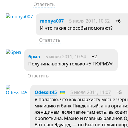
Ответить
monya007
5 июля 2011, 10:52
+6
И что такие способы помогают?
Ответить
бриз
5 июля 2011, 10:54
+2
Полунина-ворюгу только «У ТЮРМУ»!
Ответить
Odessit45
5 июля 2011, 11:07
+5
Я полагаю, что как анархисту месье Че
милицию и банк Пивденный, а на органи
женщинам, если такие там есть, выходит
Кропоткина, Махно и главных равинов О
Вот наш Эдуард, — он был не только мэр