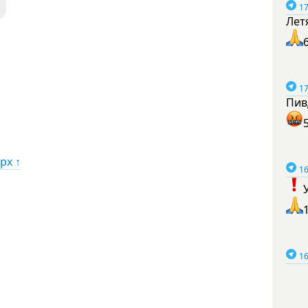
17
Лет
17
Пив
рх ↑
16
16