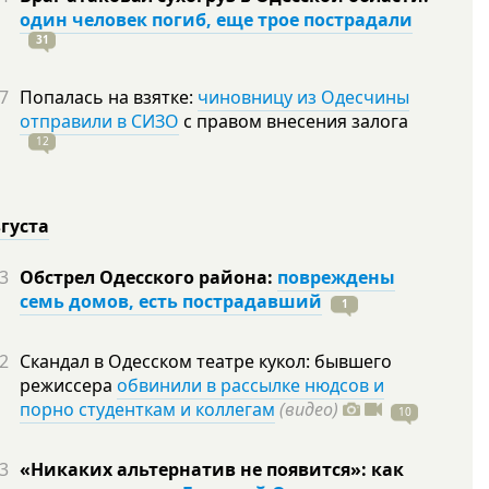
один человек погиб, еще трое пострадали
31
7
Попалась на взятке:
чиновницу из Одесчины
отправили в СИЗО
с правом внесения залога
12
вгуста
3
Обстрел Одесского района:
повреждены
семь домов, есть пострадавший
1
2
Скандал в Одесском театре кукол: бывшего
режиссера
обвинили в рассылке нюдсов и
порно студенткам и коллегам
(видео)
10
3
«Никаких альтернатив не появится»: как