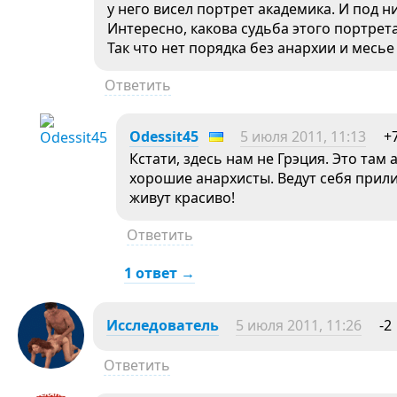
у него висел портрет академика. И под
Интересно, какова судьба этого портрет
Так что нет порядка без анархии и месь
Ответить
Odessit45
5 июля 2011, 11:13
+
Кстати, здесь нам не Грэция. Это та
хорошие анархисты. Ведут себя прили
живут красиво!
Ответить
1 ответ →
Исследователь
5 июля 2011, 11:26
-2
Ответить