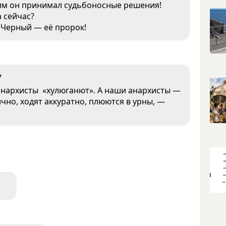
 ним он принимал судьбоносные решения!
а сейчас?
е Черный — её пророк!
7
м анархисты «хулюганют». А наши анархисты —
чно, ходят аккуратно, плюются в урны, —