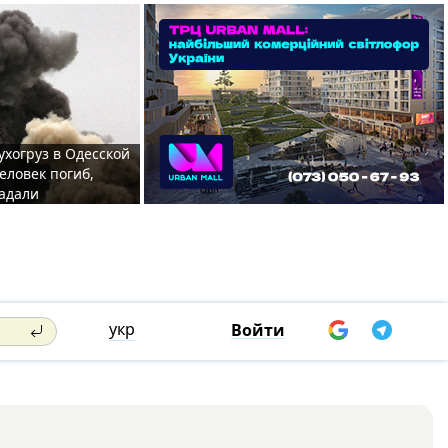
ухогруз в Одесской
еловек погиб,
адали
укр
Войти