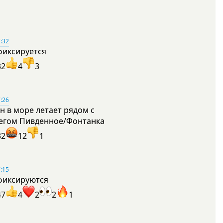
:32
фиксируется
32
4
3
:26
н в море летает рядом с
егом Пивденное/Фонтанка
32
12
1
:15
фиксируются
47
4
2
2
1