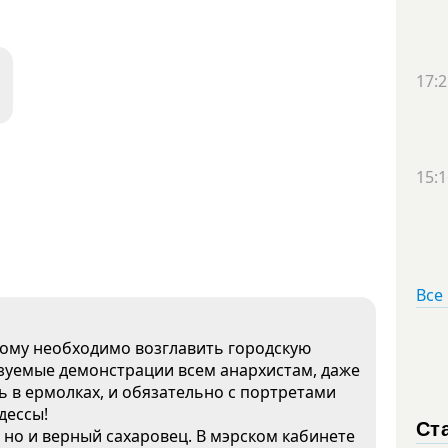
17:2
15:1
Все
рному необходимо возглавить городскую
зуемые демонстрации всем анархистам, даже
ь в ермолках, и обязательно с портретами
дессы!
Ст
, но и верный сахаровец. В мэрском кабинете