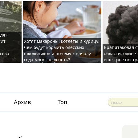
ля»:
тит
Хотят макароны, котлеты и курицу:
чем будут кормить одесских
Враг атаковал с
з-за
школьников и почему к началу
области: один ч
года могут не успеть?
еще трое постр
Архив
Топ