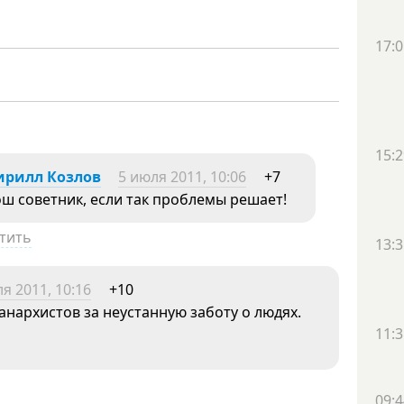
17:0
15:2
рилл Козлов
5 июля 2011, 10:06
+7
ш советник, если так проблемы решает!
тить
13:3
я 2011, 10:16
+10
анархистов за неустанную заботу о людях.
11:3
09:4