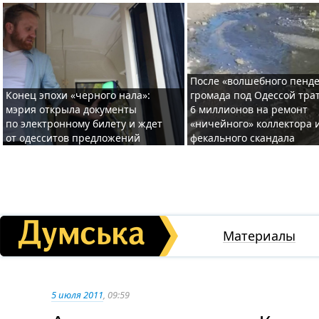
После «волшебного пенде
Конец эпохи «черного нала»:
громада под Одессой тра
мэрия открыла документы
6 миллионов на ремонт
по электронному билету и ждет
«ничейного» коллектора и
от одесситов предложений
фекального скандала
Материалы
5 июля 2011
, 09:59