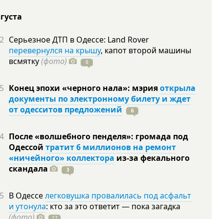
вгуста
2
Серьезное ДТП в Одессе: Land Rover
перевернулся на крышу
, капот второй машины
всмятку
(фото)
8
5
Конец эпохи «черного нала»: мэрия
открыла
документы по электронному билету и ждет
от одесситов предложений
6
4
После «волшебного пенделя»: громада под
Одессой
тратит 6 миллионов на ремонт
«ничейного» коллектора
из-за фекального
скандала
3
5
В Одессе
легковушка провалилась под асфальт
и утонула
: кто за это ответит — пока загадка
(фото)
17