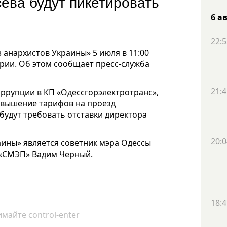
ева будут пикетировать
6 а
22:5
 анархистов Украины» 5 июля в 11:00
эрии. Об этом сообщает пресс-служба
21:4
оррупции в КП «Одессгорэлектротранс»,
повышение тарифов на проезд
будут требовать отставки директора
20:0
аины» является советник мэра Одессы
 «СМЭП» Вадим Черный.
18:4
майте control-enter