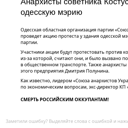
Анархисты советника Костус
одесскую мэрию
Одесская областная организация партии «Союз
проведет акцию протеста у здания одесской м
партии.
Участники акции будут протестовать против к
из-за которой, считают они, и было вызвано 
в общественном транспорте. Также анархисты 
этого предприятия Дмитрия Полунина.
Как известно, лидером «Союза анархистов Укр
по экономическим вопросам, экс-директор КП
СМЕРТЬ РОССИЙСКИМ ОККУПАНТАМ!
Заметили ошибку? Выделяйте слова с ошибкой и нажи