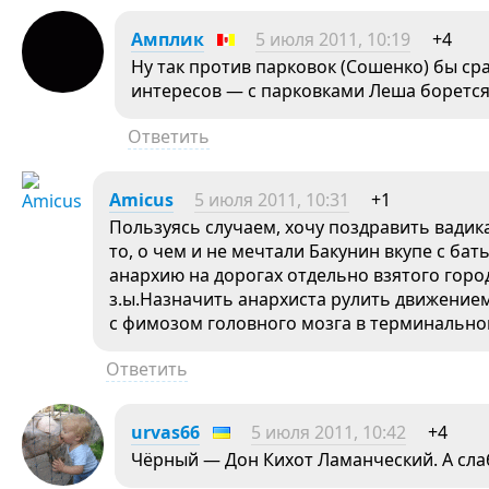
Амплик
5 июля 2011, 10:19
+4
Ну так против парковок (Сошенко) бы с
интересов — с парковками Леша борется
Ответить
Amicus
5 июля 2011, 10:31
+1
Пользуясь случаем, хочу поздравить вадик
то, о чем и не мечтали Бакунин вкупе с б
анархию на дорогах отдельно взятого горо
з.ы.Назначить анархиста рулить движение
с фимозом головного мозга в терминально
Ответить
urvas66
5 июля 2011, 10:42
+4
Чёрный — Дон Кихот Ламанческий. А сл