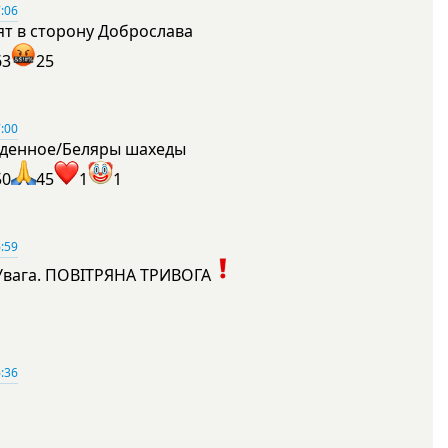
:06
ят в сторону Доброслава
63
25
:00
денное/Беляры шахеды
50
45
1
1
:59
Увага. ПОВІТРЯНА ТРИВОГА
1
:36