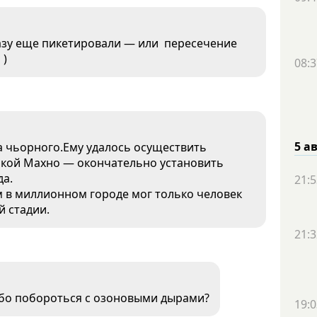
разу еще пикетировали — или пересечение
 )
08:3
5 а
а чьорного.Ему удалось осуществить
атькой Махно — окончательно установить
да.
21:5
м в миллионном городе мог только человек
й стадии.
21:3
або побороться с озоновыми дырами?
19:0