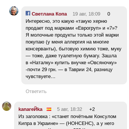
Светлана Копа
19 авг, 18:09
0
Интересно, это какую «такую херню
продает под марками «Еврогруп» и «7»?
Я молочные продукты только этой марки
покупаю (у меня аллергия на многие
консерванты), бытовую химию тоже, муку
— тоже, даже туалетную бумагу. Зашла
в «Наталку» купить внучке «Овсяночку»
-почти 29 грн. — в Таврии 24, разницу
чувствуете…
Ответить
kanareЙka
5 авг, 18:32
+2
Из заголовка : «станет почётным Консулом
Кипpа в Украине» — (НОНСЕНС), а у него