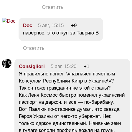
Ответить
Doc
5 авг, 15:15
+9
наверное, это откуп за Таврию В
Ответить
Consigliori
5 авг, 15:20
+1
Я правильно понял: \«назначен почетным
Консулом Республики Кипр в Украине\»?
Так он тоже гражданин не этой страны?
Как Леня Космос быстро поменял украинский
паспорт на даркон, и все — по-барабану.
Вот Павлюк по-старинке думал, что звезда
Героя Украины от чего-то убережет. Нет,
только даркон единственный. Наивные зеки
в гулаге кололи профиль вождя на грудь,