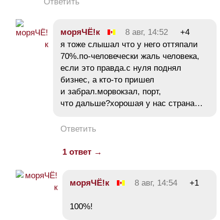
Ответить
моряЧЁ!к
8 авг, 14:52
+4
я тоже слышал что у него оттяпали
70%.по-человечески жаль человека,
если это правда.с нуля поднял
бизнес, а кто-то пришел
и забрал.морвокзал, порт,
что дальше?хорошая у нас страна…
Ответить
1 ответ →
моряЧЁ!к
8 авг, 14:54
+1
100%!