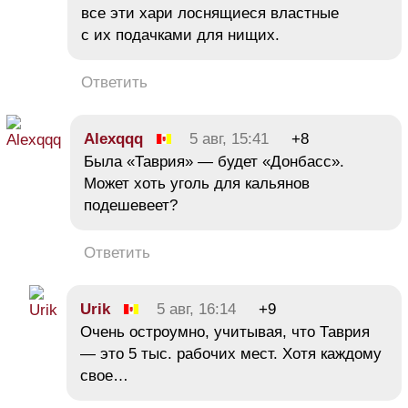
все эти хари лоснящиеся властные
с их подачками для нищих.
Ответить
Alexqqq
5 авг, 15:41
+8
Была «Таврия» — будет «Донбасс».
Может хоть уголь для кальянов
подешевеет?
Ответить
Urik
5 авг, 16:14
+9
Очень остроумно, учитывая, что Таврия
— это 5 тыс. рабочих мест. Хотя каждому
свое…