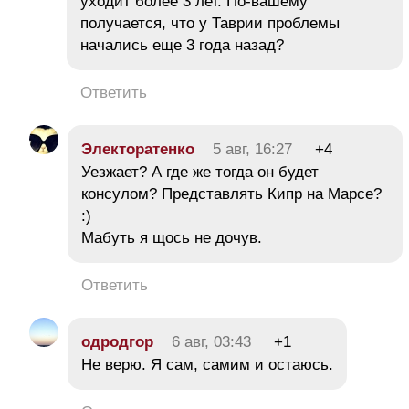
уходит более 3 лет. По-вашему
получается, что у Таврии проблемы
начались еще 3 года назад?
Ответить
Электоратенко
5 авг, 16:27
+4
Уезжает? А где же тогда он будет
консулом? Представлять Кипр на Марсе?
:)
Мабуть я щось не дочув.
Ответить
одродгор
6 авг, 03:43
+1
Не верю. Я сам, самим и остаюсь.