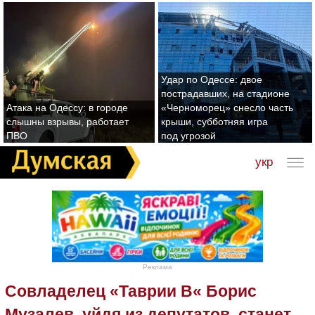
Удар по Одессе: двое
пострадавших, на стадионе
Атака на Одессу: в городе
«Черноморец» снесло часть
слышны взрывы, работает
крыши, субботняя игра
ПВО
под угрозой
укр
Реклама
Совладелец «Таврии В« Борис
Музалев, уйдя из депутатов, станет