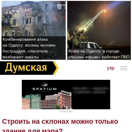
Комбинировання атака
на Одессу: восемь человек
пострадали, спасатели
Атака на Одессу: в городе
разбирают завалы
слышны взрывы, работает ПВО
укр
Реклама
Строить на склонах можно только
здание для мэра?