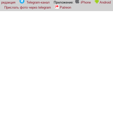
редакция
Telegram-канал
Приложение:
iPhone
Android
Прислать фото через telegram
Patreon