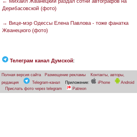
← Михаил Жванецкий раздал сотни автографов на
Дерибасовской (фото)
→ Вице-мэр Одессы Елена Павлова - тоже фанатка
Жванецкого (фото)
Телеграм канал Думской
:
Полная версия сайта
Размещение рекламы
Контакты, авторы,
редакция
Telegram-канал
Приложение:
iPhone
Android
Прислать фото через telegram
Patreon