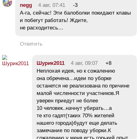
negg
4 авг, 07:41
-3
А-га, сейчас! Эти балоболки покидают клавы
и побегут работать! Ждите,
не расходитесь…
Ответить
Шурик2011
4 авг, 09:07
+8
Неплохая идея, но к сожалению
она обречена…идеи по уборке
останется не реализована по причине
малой численности участников.Я
уверен приедут не более
10 человек..начнут убирать…а
те кто гадят(таких 70% жителей
нашего города)будут еще делать
замечание по поводу уборки.К
сожалению у меня есть горький опыт