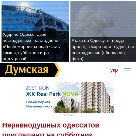
Удар по Одессе: двое
пострадавших, на стадионе
Атака на Одессу: в городе
«Черноморец» снесло часть
прилет, в море горит судно, ест
крыши, субботняя игра
пострадавшие (обновлено,
под угрозой
фото)
укр
Реклама
Неравнодушных одесситов
приглашают на субботник