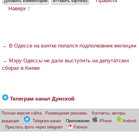
Правила
Наверх ↑
← В Одессе на взятке попался подполковник милиции
→ Мэру Одессы не дали выступить на депутатских
сборах в Киеве
Телеграм канал Думской
:
Полная версия сайта
Размещение рекламы
Контакты, авторы,
редакция
Telegram-канал
Приложение:
iPhone
Android
Прислать фото через telegram
Patreon