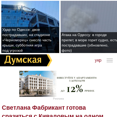
Удар по Одессе: двое
пострадавших, на стадионе
Атака на Одессу: в городе
«Черноморец» снесло часть
прилет, в море горит судно, ест
крыши, субботняя игра
пострадавшие (обновлено,
под угрозой
фото)
укр
Реклама
Светлана Фабрикант готова
сразиться с Киваловым на одном